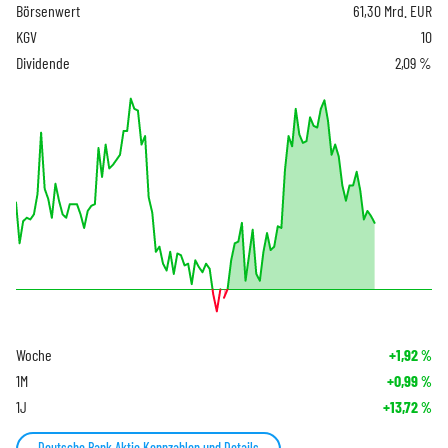
Börsenwert
61,30 Mrd. EUR
KGV
10
Dividende
2,09 %
Woche
+1,92
%
1M
+0,99
%
1J
+13,72
%
Deutsche Bank Aktie Kennzahlen und Details