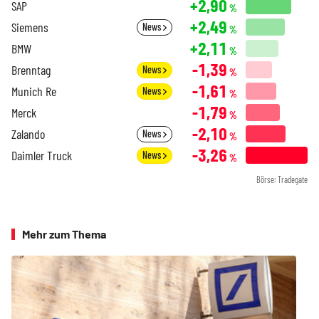
+2,90
SAP
%
+2,49
Siemens
News
%
+2,11
BMW
%
-1,39
Brenntag
News
%
-1,61
Munich Re
News
%
-1,79
Merck
%
-2,10
Zalando
News
%
-3,26
Daimler Truck
News
%
Börse: Tradegate
Mehr zum Thema