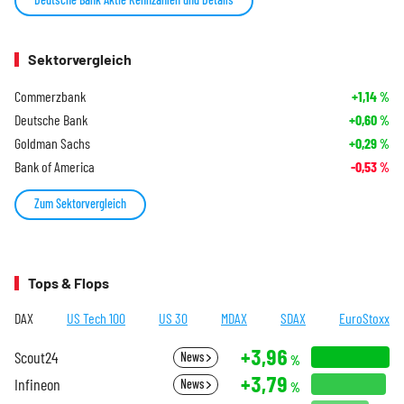
Sektorvergleich
Commerzbank
+1,14
%
Deutsche Bank
+0,60
%
Goldman Sachs
+0,29
%
Bank of America
-0,53
%
Zum Sektorvergleich
Tops & Flops
DAX
US Tech 100
US 30
MDAX
SDAX
EuroStoxx
+3,96
Scout24
News
%
+3,79
Infineon
News
%