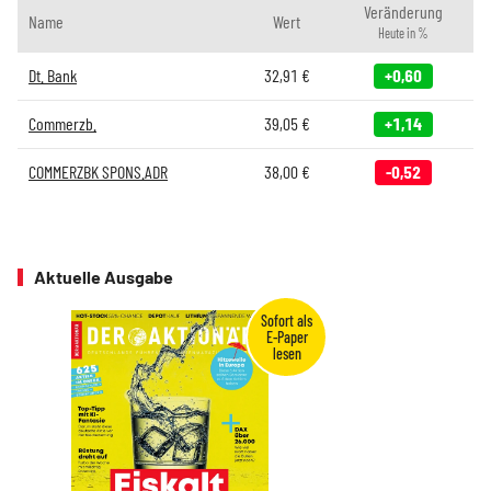
Veränderung
Name
Wert
Heute in %
Dt. Bank
32,91
€
+0,60
Commerzb.
39,05
€
+1,14
COMMERZBK SPONS.ADR
38,00
€
-0,52
Aktuelle Ausgabe