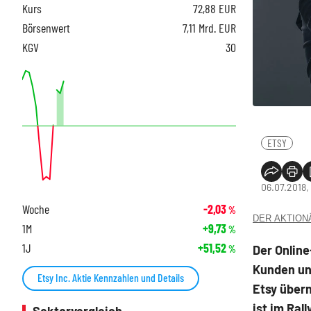
Kurs
72,88
EUR
Börsenwert
7,11 Mrd. EUR
KGV
30
ETSY
06.07.2018,
Woche
-2,03
%
DER AKTIONÄR
1M
+9,73
%
1J
+51,52
Der Onlin
%
Kunden un
Etsy Inc. Aktie Kennzahlen und Details
Etsy über
ist im Ral