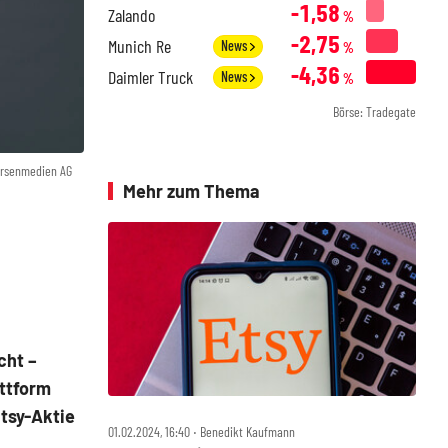
-1,58
Zalando
%
-2,75
Munich Re
News
%
-4,36
Daimler Truck
News
%
Börse: Tradegate
örsenmedien AG
Mehr zum Thema
cht –
attform
tsy-Aktie
01.02.2024, 16:40 ‧ Benedikt Kaufmann