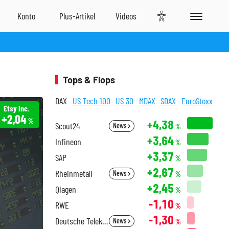
Tops & Flops
DAX
US Tech 100
US 30
MDAX
SDAX
EuroStoxx
Etsy Inc.
+2,04
%
+4,38
Scout24
News
%
+3,64
Infineon
%
+3,37
SAP
%
+2,67
Rheinmetall
News
%
+2,45
Qiagen
%
-1,10
RWE
%
-1,30
Deutsche Telekom
News
%