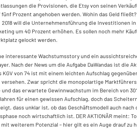
tlassungen die Provisionen, die Etsy von seinen Verkäuf
f fünf Prozent angehoben werden. Wohin das Geld fließt?
 2018 will die Unternehmensführung die Investitionen in
eting um 40 Prozent erhöhen. Es sollen noch mehr Käuf
ktplatz gelockt werden.
ine interessante Wachstumsstory und ein aussichtsreich
yer. Nach der News um die Aufgabe DaWandas ist die Ak
s KGV von 74 ist mit einem leichten Aufschlag gegenübe
versehen. Zwar spricht die monopolartige Marktführers
e und das erwartete Gewinnwachstum im Bereich von 30
ahren für einen gewissen Aufschlag, doch das Scheiter
igt, dass unklar ist, ob das Geschäftsmodell auch nach 
phase noch wirtschaftlich ist. DER AKTIONÄR meint: To
it weiterem Potenzial – hier gilt es ein Auge drauf zu 