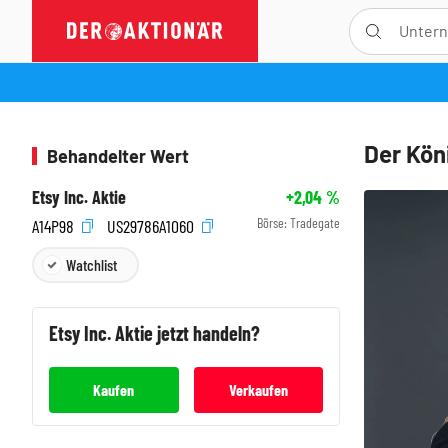
Der Köni
Behandelter Wert
Etsy Inc. Aktie
+2,04
%
Börse:
Tradegate
A14P98
US29786A1060
Watchlist
Etsy Inc.
Aktie jetzt handeln?
Kaufen
Verkaufen