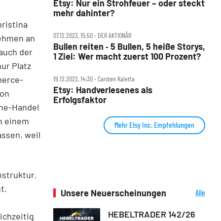
Etsy: Nur ein Strohfeuer – oder steckt
mehr dahinter?
ristina
07.12.2023, 15:50 ‧ DER AKTIONÄR
nehmen an
Bullen reiten ‑ 5 Bullen, 5 heiße Storys,
auch der
1 Ziel: Wer macht zuerst 100 Prozent?
ur Platz
merce-
19.12.2022, 14:30 ‧ Carsten Kaletta
Etsy: Handverlesenes als
von
Erfolgsfaktor
ine-Handel
in einem
Mehr Etsy Inc. Empfehlungen
ssen, weil
struktur.
t.
Unsere Neuerscheinungen
Alle
Neuerscheinungen
HEBELTRADER 142/26
ichzeitig