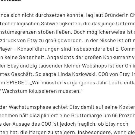
da sich nicht durchsetzen konnte, lag laut Gründerin Ch
 technologischen Schwierigkeiten, die das junge Unter
hstumsgrenzen stoßen ließen. Doch möglicherweise ist 
druck von Etsy zu groß geworden. In der Nische ist oft n
Player – Konsolidierungen sind insbesondere bei E-Com
n keine Seltenheit. Angesichts der großen Konkurrenz 
r Ebay und zig tausender kleiner Webshops ist der Onl
artes Geschäft. So sagte Linda Kozlowski, COO von Etsy, 
 im SPIEGEL: „Wir mussten vergangenes Jahr Leute entla
uf Wachstum fokussieren mussten.“
 der Wachstumsphase achtet Etsy damit auf seine Kosten
ehmen hält diszipliniert eine Bruttomarge um 66 Prozen
 der Ausage des COO ist jedoch fraglich, ob Etsy noch
ten hat, die Margen zu steigern. Insbesondere, wenn gle