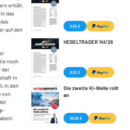
ern erhält,
 In das
 das
9,90 €
er auf den
HEBELTRADER 141/26
er
tie noch
r der
9,90 €
chaft in
% in den
Die zweite KI-Welle rollt
n von
an
der
p-
haben!
99,99 €