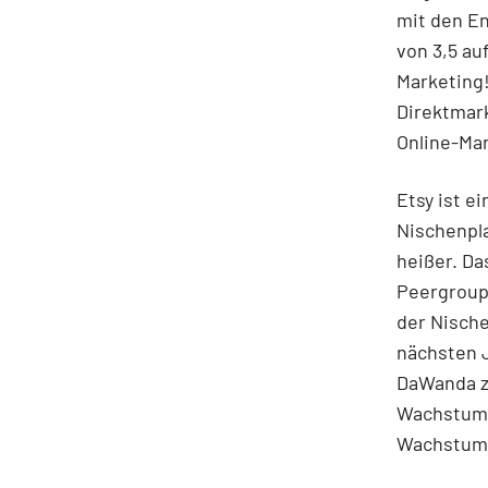
mit den En
von 3,5 au
Marketing!
Direktmark
Online-Mar
Etsy ist e
Nischenpla
heißer. Da
Peergroup 
der Nisch
nächsten J
DaWanda ze
Wachstums
Wachstum m