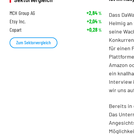
Sektorvergleich
MCH Group AG
+2,84
%
Dass DaWan
Etsy Inc.
+2,04
%
Helmig an
Copart
+0,28
%
seine Wac
Konkurrenz
Zum Sektorvergleich
für einen 
Plattforme
Amazon ode
ein knallh
Interview
wir uns a
Bereits in
Das Untern
Angesichts
Möglichkei