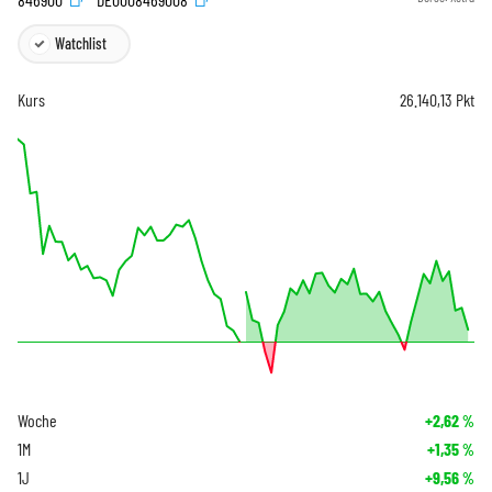
Watchlist
Kurs
26.140,13
Pkt
Woche
+2,62
%
1M
+1,35
%
1J
+9,56
%