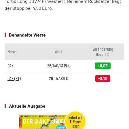
Turbo Long DGV74F investiert. Bei einem Rücksetzer liegt
der Stopp bei 4,50 Euro.
Behandelte Werte
Veränderung
Name
Wert
Heute in %
DAX
26.140,13
Pkt.
+0,05
DAX (RT)
26.157,86
€
-0,10
Aktuelle Ausgabe