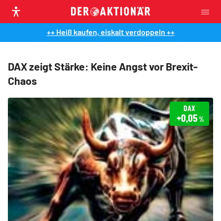
++ Heiß kaufen, eiskalt verdoppeln ++
DAX zeigt Stärke: Keine Angst vor Brexit-
Chaos
DAX
+0,05
%