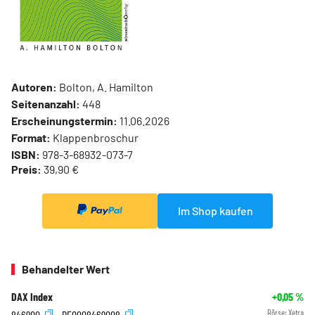
Autoren:
Bolton, A. Hamilton
Seitenanzahl:
448
Erscheinungstermin:
11.06.2026
Format:
Klappenbroschur
ISBN:
978-3-68932-073-7
Preis:
39,90 €
Im Shop kaufen
Behandelter Wert
DAX Index
+0,05
%
846900
DE0008469008
Börse:
Xetra