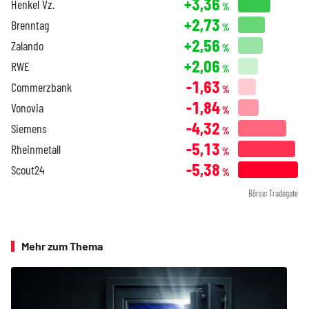
+3,36
Henkel Vz.
%
+2,73
Brenntag
%
+2,56
Zalando
%
+2,06
RWE
%
-1,63
Commerzbank
%
-1,84
Vonovia
%
-4,32
Siemens
%
-5,13
Rheinmetall
%
-5,38
Scout24
%
Börse: Tradegate
Mehr zum Thema