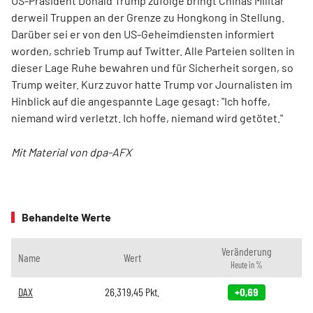
US-Präsident Donald Trump zufolge bringt Chinas Militär
derweil Truppen an der Grenze zu Hongkong in Stellung.
Darüber sei er von den US-Geheimdiensten informiert
worden, schrieb Trump auf Twitter. Alle Parteien sollten in
dieser Lage Ruhe bewahren und für Sicherheit sorgen, so
Trump weiter. Kurz zuvor hatte Trump vor Journalisten im
Hinblick auf die angespannte Lage gesagt: "Ich hoffe,
niemand wird verletzt. Ich hoffe, niemand wird getötet."
Mit Material von dpa-AFX
Behandelte Werte
Veränderung
Name
Wert
Heute in %
DAX
26.319,45
Pkt.
+0,69