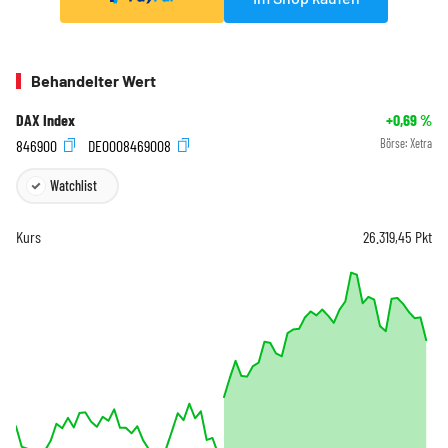
Behandelter Wert
DAX Index
+0,69
%
846900
DE0008469008
Börse:
Xetra
Watchlist
Kurs
26.319,45
Pkt