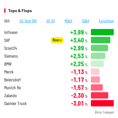
Tops & Flops
DAX
US Tech 100
US 30
MDAX
SDAX
EuroStoxx
+3,99
Infineon
%
+3,40
SAP
News
%
+2,99
Scout24
%
+2,53
Siemens
%
+2,25
BMW
%
-1,13
Merck
%
-1,17
Beiersdorf
%
-1,57
Munich Re
%
-2,30
Zalando
%
-3,01
Daimler Truck
%
Börse: Tradegate