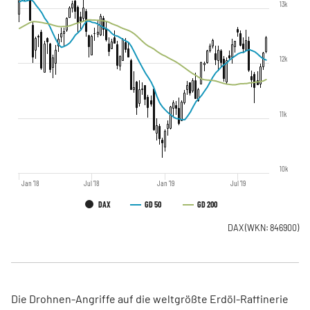
13k
12k
11k
10k
Jan '18
Jul '18
Jan '19
Jul '19
DAX
GD 50
GD 200
DAX
(WKN: 846900)
Die Drohnen-Angriffe auf die weltgrößte Erdöl-Raffinerie