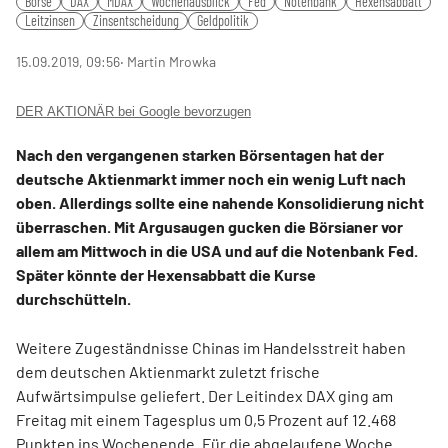
Börse
DAX
MDAX
Wochenausblick
Fed
Notenbank
Hexensabbatt
Leitzinsen
Zinsentscheidung
Geldpolitik
15.09.2019, 09:56
‧ Martin Mrowka
DER AKTIONÄR bei Google bevorzugen
Nach den vergangenen starken Börsentagen hat der
deutsche Aktienmarkt immer noch ein wenig Luft nach
oben. Allerdings sollte eine nahende Konsolidierung nicht
überraschen. Mit Argusaugen gucken die Börsianer vor
allem am Mittwoch in die USA und auf die Notenbank Fed.
Später könnte der Hexensabbatt die Kurse
durchschütteln.
Weitere Zugeständnisse Chinas im Handelsstreit haben
dem deutschen Aktienmarkt zuletzt frische
Aufwärtsimpulse geliefert. Der Leitindex DAX ging am
Freitag mit einem Tagesplus um 0,5 Prozent auf 12.468
Punkten ins Wochenende. Für die abgelaufene Woche