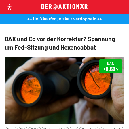
++ Heiß kaufen, eiskalt verdoppeln ++
DAX und Co vor der Korrektur? Spannung
um Fed-Sitzung und Hexensabbat
DAX
+0,69
%