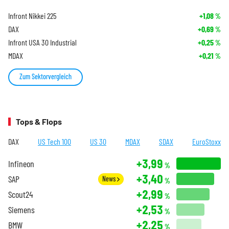
Infront Nikkei 225
+1,08
%
DAX
+0,69
%
Infront USA 30 Industrial
+0,25
%
MDAX
+0,21
%
Zum Sektorvergleich
Tops & Flops
DAX
US Tech 100
US 30
MDAX
SDAX
EuroStoxx
+3,99
Infineon
%
+3,40
SAP
News
%
+2,99
Scout24
%
+2,53
Siemens
%
+2,25
BMW
%