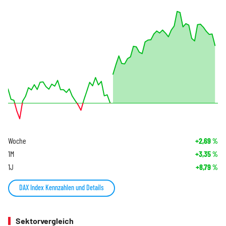
Woche
+2,69
%
1M
+3,35
%
1J
+8,79
%
DAX Index Kennzahlen und Details
Sektorvergleich