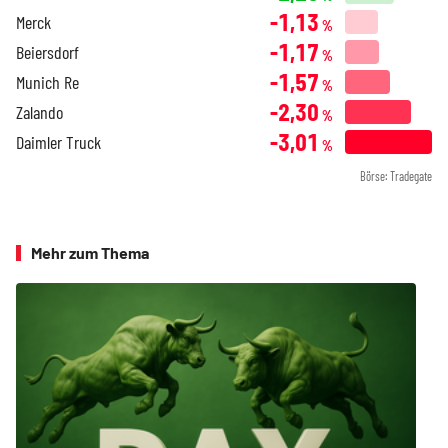
-1,13
Merck
%
-1,17
Beiersdorf
%
-1,57
Munich Re
%
-2,30
Zalando
%
-3,01
Daimler Truck
%
Börse: Tradegate
Mehr zum Thema