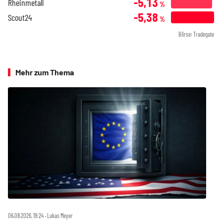
-5,13
Rheinmetall
%
-5,38
Scout24
%
Börse: Tradegate
Mehr zum Thema
06.08.2026, 19:24 ‧ Lukas Meyer