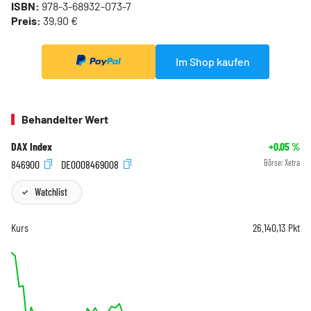
ISBN:
978-3-68932-073-7
Preis:
39,90 €
Im Shop kaufen
Behandelter Wert
DAX Index
+0,05
%
846900
DE0008469008
Börse:
Xetra
Watchlist
Kurs
26.140,13
Pkt