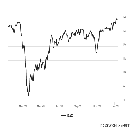
14k
13k
12k
11k
10k
9k
8k
Mär '20
Mai '20
Jul '20
Sep '20
Nov '20
Jan '21
DAX
DAX
(WKN: 846900)