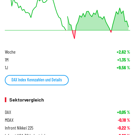
Woche
+2,62
%
1M
+1,35
%
1J
+9,56
%
DAX Index Kennzahlen und Details
Sektorvergleich
DAX
+0,05
%
MDAX
-0,18
%
Infront Nikkei 225
-0,22
%