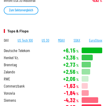
Infront USA 30 Industrial
-0,82
%
Zum Sektorvergleich
Tops & Flops
DAX
US Tech 100
US 30
MDAX
SDAX
EuroStoxx
+6,15
Deutsche Telekom
%
+3,36
Henkel Vz.
%
+2,73
Brenntag
%
+2,56
Zalando
%
+2,06
RWE
%
-1,63
Commerzbank
%
-1,84
Vonovia
%
-4,32
Siemens
%