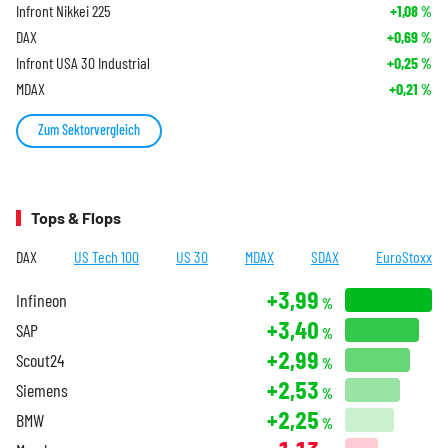
Infront Nikkei 225
+1,08
%
DAX
+0,69
%
Infront USA 30 Industrial
+0,25
%
MDAX
+0,21
%
Zum Sektorvergleich
Tops & Flops
DAX
US Tech 100
US 30
MDAX
SDAX
EuroStoxx
+3,99
Infineon
%
+3,40
SAP
%
+2,99
Scout24
%
+2,53
Siemens
%
+2,25
BMW
%