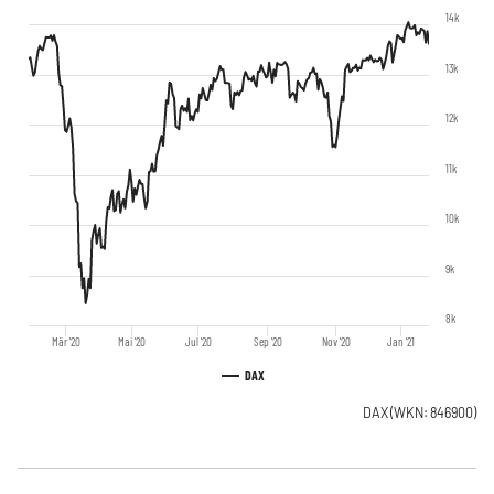
14k
13k
12k
11k
10k
9k
8k
Mär '20
Mai '20
Jul '20
Sep '20
Nov '20
Jan '21
DAX
DAX
(WKN: 846900)