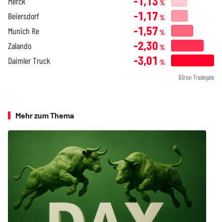
-1,13
Merck
%
-1,17
Beiersdorf
%
-1,57
Munich Re
%
-2,30
Zalando
%
-3,01
Daimler Truck
%
Börse: Tradegate
Mehr zum Thema