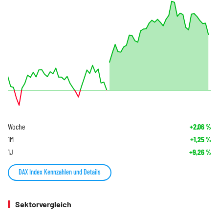
Woche
+2,06
%
1M
+1,25
%
1J
+9,26
%
DAX Index Kennzahlen und Details
Sektorvergleich