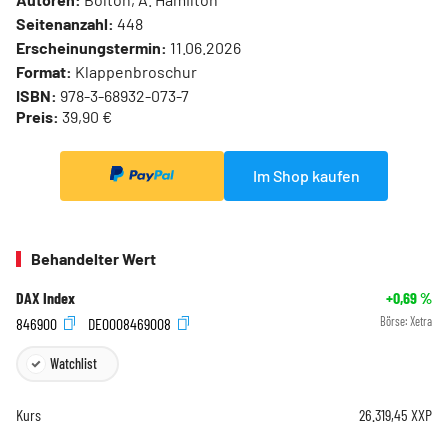
Seitenanzahl:
448
Erscheinungstermin:
11.06.2026
Format:
Klappenbroschur
ISBN:
978-3-68932-073-7
Preis:
39,90 €
Im Shop kaufen
Behandelter Wert
DAX Index
+0,69
%
846900
DE0008469008
Börse:
Xetra
Watchlist
Kurs
26.319,45
XXP