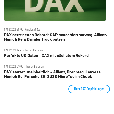
07.08.2026, 20:00 ‧ Annalena Götz
DAX setzt neuen Rekord: SAP marschiert vorweg, Allianz,
Munich Re & Daimler Truck patzen
07.08.2026, 14:40 ‧ Thomas Bergmann
Perfekte US‑Daten – DAX mit nächstem Rekord
07.08.2026, 09:00 ‧ Thomas Bergmann
DAX startet uneinheitlich – Allianz, Brenntag, Lanxess,
Munich Re, Porsche SE, SUSS MicroTec im Check
Mehr DAX Empfehlungen