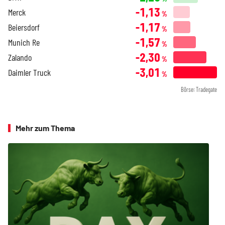
-1,13
Merck
%
-1,17
Beiersdorf
%
-1,57
Munich Re
%
-2,30
Zalando
%
-3,01
Daimler Truck
%
Börse: Tradegate
Mehr zum Thema