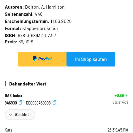
Autoren:
Bolton, A. Hamilton
Seitenanzahl:
448
Erscheinungstermin:
11.06.2026
Format:
Klappenbroschur
ISBN:
978-3-68932-073-7
Preis:
39,90 €
Im Shop kaufen
Behandelter Wert
DAX Index
+0,69
%
846900
DE0008469008
Börse:
Xetra
Watchlist
Kurs
26.319,45
Pkt