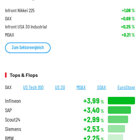
Infront Nikkei 225
+1,08
%
DAX
+0,69
%
Infront USA 30 Industrial
+0,25
%
MDAX
+0,21
%
Zum Sektorvergleich
Tops & Flops
DAX
US Tech 100
US 30
MDAX
SDAX
EuroStoxx
+3,99
Infineon
%
+3,40
SAP
%
+2,99
Scout24
%
+2,53
Siemens
%
+2,25
BMW
%