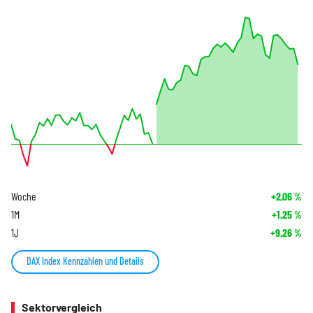
Woche
+2,06
%
1M
+1,25
%
1J
+9,26
%
DAX Index Kennzahlen und Details
Sektorvergleich