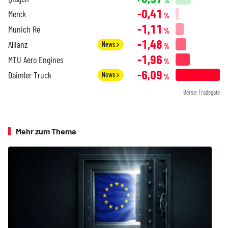
%
-0,41
Merck
%
-1,11
Munich Re
%
-1,48
Allianz
News
%
-1,96
MTU Aero Engines
%
-6,09
Daimler Truck
News
%
Börse: Tradegate
Mehr zum Thema