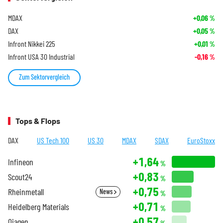
MDAX
+0,06
%
DAX
+0,05
%
Infront Nikkei 225
+0,01
%
Infront USA 30 Industrial
-0,16
%
Zum Sektorvergleich
Tops & Flops
DAX
US Tech 100
US 30
MDAX
SDAX
EuroStoxx
+1,64
Infineon
%
+0,83
Scout24
%
+0,75
Rheinmetall
News
%
+0,71
Heidelberg Materials
%
+0,57
Qiagen