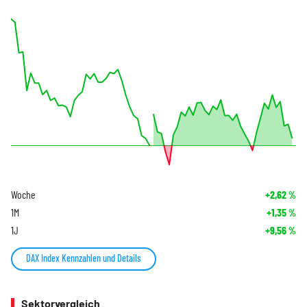
Woche
+2,62
%
1M
+1,35
%
1J
+9,56
%
DAX Index Kennzahlen und Details
Sektorvergleich