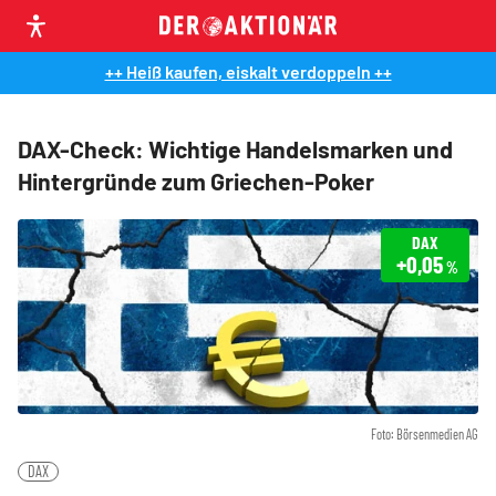
++ Heiß kaufen, eiskalt verdoppeln ++
DAX-Check: Wichtige Handelsmarken und
Hintergründe zum Griechen-Poker
DAX
+0,05
%
Foto: Börsenmedien AG
DAX