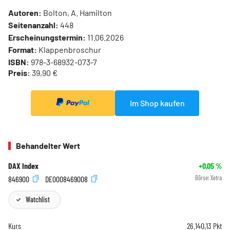
Autoren:
Bolton, A. Hamilton
Seitenanzahl:
448
Erscheinungstermin:
11.06.2026
Format:
Klappenbroschur
ISBN:
978-3-68932-073-7
Preis:
39,90 €
Im Shop kaufen
Behandelter Wert
DAX Index
+0,05
%
846900
DE0008469008
Börse:
Xetra
Watchlist
Kurs
26.140,13
Pkt