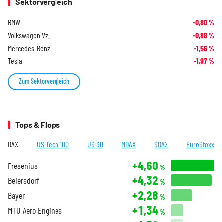
Sektorvergleich
BMW
-0,80
%
Volkswagen Vz.
-0,88
%
Mercedes-Benz
-1,56
%
Tesla
-1,97
%
Zum Sektorvergleich
Tops & Flops
DAX
US Tech 100
US 30
MDAX
SDAX
EuroStoxx
+4,60
Fresenius
%
+4,32
Beiersdorf
%
+2,28
Bayer
%
+1,34
MTU Aero Engines
%