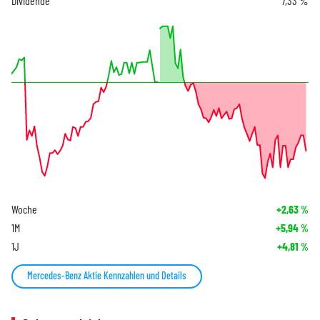
Dividende
7,33 %
Woche
+2,63
%
1M
+5,94
%
1J
+4,81
%
Mercedes-Benz Aktie Kennzahlen und Details