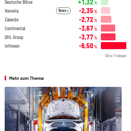
+1,32
Deutsche Börse
%
-2,35
Vonovia
News
%
-2,72
Zalando
%
-3,67
Continental
%
-3,77
DHL Group
%
-6,50
Infineon
%
Börse: Tradegate
Mehr zum Thema