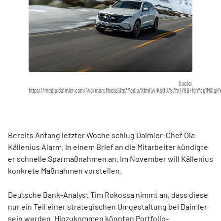
Quelle:
https://media.daimler.com:443/marsMediaSite/Media/XfmI54IKs08797fe7Y9DFhjnYsq1MlC
Bereits Anfang letzter Woche schlug Daimler-Chef Ola
Källenius Alarm. In einem Brief an die Mitarbeiter kündigte
er schnelle Sparmaßnahmen an. Im November will Källenius
konkrete Maßnahmen vorstellen.
Deutsche Bank-Analyst Tim Rokossa nimmt an, dass diese
nur ein Teil einer strategischen Umgestaltung bei Daimler
sein werden. Hinzukommen könnten Portfolio-