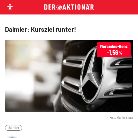
Daimler: Kursziel runter!
Mercedes-Benz
-1,56
%
Foto: Shutterstock
Daimler