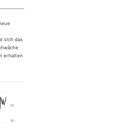
 neue
t sich das
Schwäche
n erhalten
130
120