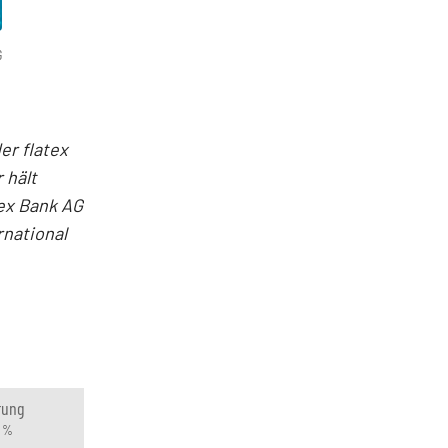
G
er flatex
 hält
tex Bank AG
rnational
rung
n %