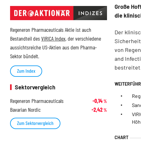
Große Hoff
die klinis
Regeneron Pharmaceuticals Aktie ist auch
Der klinis
Bestandteil des
VIRICA Index
, der verschiedene
Sicherhei
aussichtsreiche US-Aktien aus dem Pharma-
von Regene
Sektor bündelt.
and Infect
bestreitet
Zum Index
Sektorvergleich
Reg
Regeneron Pharmaceuticals
-0,14
%
San
Bavarian Nordic
-2,42
%
VIRI
Höh
Zum Sektorvergleich