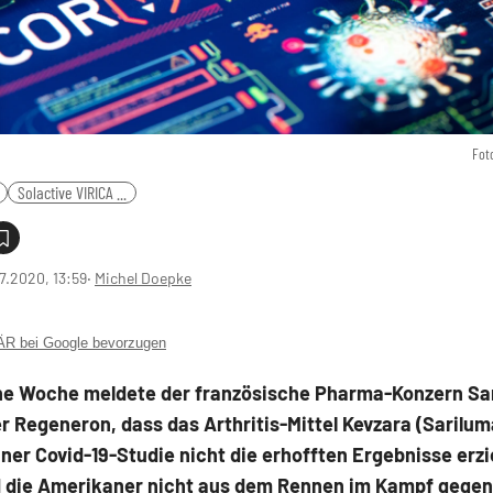
Fot
Solactive VIRICA ...
7.2020, 13:59
‧
Michel Doepke
 bei Google bevorzugen
e Woche meldete der französische Pharma-Konzern Sa
r Regeneron, dass das Arthritis-Mittel Kevzara (Sarilum
er Covid-19-Studie nicht die erhofften Ergebnisse erzi
d die Amerikaner nicht aus dem Rennen im Kampf gegen 