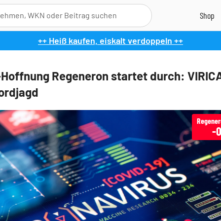
++ Heiß kaufen, eiskalt verdoppeln ++
Hoffnung Regeneron startet durch: VIRIC
ordjagd
-0