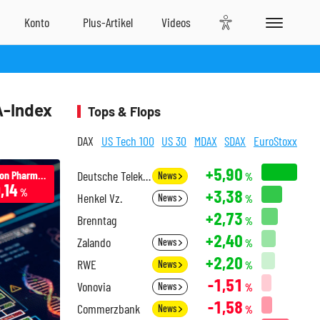
A-Index
Tops & Flops
DAX
US Tech 100
US 30
MDAX
SDAX
EuroStoxx
+5,90
Regeneron Pharmaceuticals
Deutsche Telekom
News
%
,14
+3,38
%
Henkel Vz.
News
%
+2,73
Brenntag
%
+2,40
Zalando
News
%
+2,20
RWE
News
%
-1,51
Vonovia
News
%
-1,58
Commerzbank
News
%