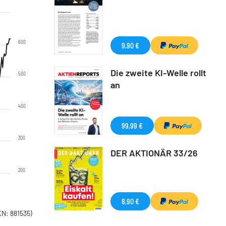
600
9,90 €
Die zweite KI-Welle rollt
500
an
400
99,99 €
300
DER AKTIONÄR 33/26
200
8,90 €
N: 881535)