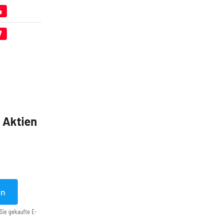
4
7
5 Aktien
en
Sie gekaufte E-