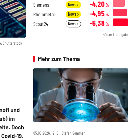
-4,20
Siemens
News
%
-4,95
Rheinmetall
News
%
-5,38
Scout24
News
%
Börse: Tradegate
o: Shutterstock
Mehr zum Thema
nofi und
ab) im
elte. Doch
05.08.2026, 12:15 ‧ Stefan Sommer
Covid-19.