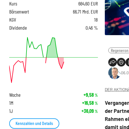
Kurs
664,60
EUR
Börsenwert
66,71 Mrd. EUR
KGV
18
Dividende
0,46 %
Regeneron
06.0
DER AKTIONÄR
Woche
+9,58
%
Vergangen
1M
+16,58
%
der Partne
1J
+36,09
%
Rahmen ein
Kennzahlen und Details
damit sin