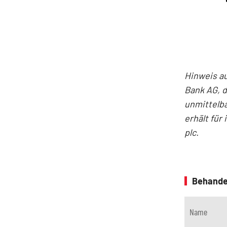
Hinweis au
Bank AG, d
unmittelba
erhält für
plc.
Behande
Name