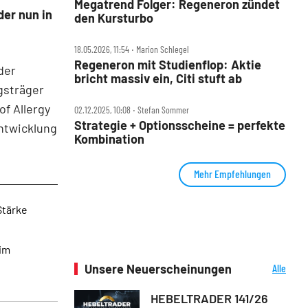
Megatrend Folger: Regeneron zündet
der nun in
den Kursturbo
18.05.2026, 11:54 ‧ Marion Schlegel
Regeneron mit Studienflop: Aktie
der
bricht massiv ein, Citi stuft ab
gsträger
of Allergy
02.12.2025, 10:08 ‧ Stefan Sommer
Strategie + Optionsscheine = perfekte
Entwicklung
Kombination
Mehr Empfehlungen
Stärke
 im
Unsere Neuerscheinungen
Alle
Neuerscheinungen
HEBELTRADER 141/26