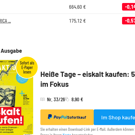
664,60
€
-0,1
ICA ...
175,12
€
-0,5
e Ausgabe
Heiße Tage – eiskalt kaufen: 
im Fokus
Nr. 33/26
8,90 €
Im Shop kauf
Sofortkauf
Sie erhalten einen Download-Link per E-Mail. Außerdem können 
Paper in Ihrem
Konto
herunterladen.