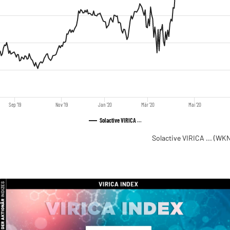
Sep '19
Nov '19
Jan '20
Mär '20
Mai '20
Solactive VIRICA ...
Solactive VIRICA ...
(WKN