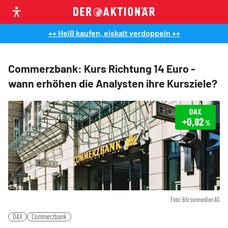
++ Heiß kaufen, eiskalt verdoppeln ++
Commerzbank: Kurs Richtung 14 Euro -
wann erhöhen die Analysten ihre Kursziele?
DAX
+0,82
%
Foto: Börsenmedien AG
DAX
Commerzbank