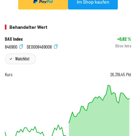
Im Shop kaufen
Behandelter Wert
DAX Index
+0,82
%
846900
DE0008469008
Börse:
Xetra
Watchlist
Kurs
26.319,45
Pkt