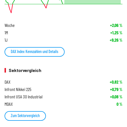
Woche
+2,06
%
1M
+1,25
%
1J
+9,26
%
DAX Index Kennzahlen und Details
Sektorvergleich
DAX
+0,82
%
Infront Nikkei 225
+0,79
%
Infront USA 30 Industrial
+0,08
%
MDAX
0
%
Zum Sektorvergleich