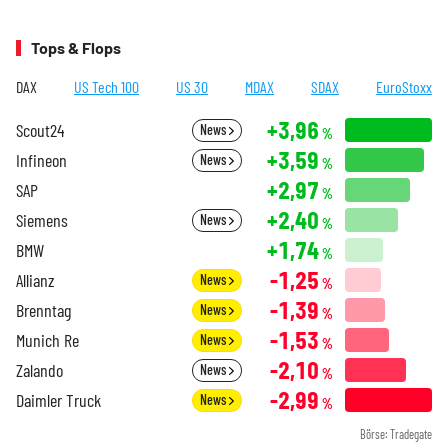
Tops & Flops
DAX
US Tech 100
US 30
MDAX
SDAX
EuroStoxx
+3,96
Scout24
News
%
+3,59
Infineon
News
%
+2,97
SAP
%
+2,40
Siemens
News
%
+1,74
BMW
%
-1,25
Allianz
News
%
-1,39
Brenntag
News
%
-1,53
Munich Re
News
%
-2,10
Zalando
News
%
-2,99
Daimler Truck
News
%
Börse: Tradegate