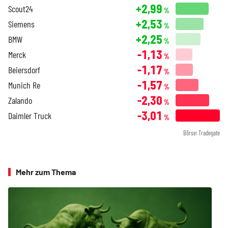
+2,99
Scout24
%
+2,53
Siemens
%
+2,25
BMW
%
-1,13
Merck
%
-1,17
Beiersdorf
%
-1,57
Munich Re
%
-2,30
Zalando
%
-3,01
Daimler Truck
%
Börse: Tradegate
Mehr zum Thema