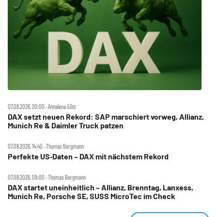
07.08.2026, 20:00 ‧ Annalena Götz
DAX setzt neuen Rekord: SAP marschiert vorweg, Allianz,
Munich Re & Daimler Truck patzen
07.08.2026, 14:40 ‧ Thomas Bergmann
Perfekte US‑Daten – DAX mit nächstem Rekord
07.08.2026, 09:00 ‧ Thomas Bergmann
DAX startet uneinheitlich – Allianz, Brenntag, Lanxess,
Munich Re, Porsche SE, SUSS MicroTec im Check