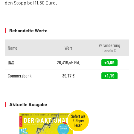
den Stopp bei 11,50 Euro.
Behandelte Werte
Veränderung
Name
Wert
Heute in %
DAX
26.319,45
Pkt.
+0,69
Commerzbank
39,17
€
+1,19
Aktuelle Ausgabe