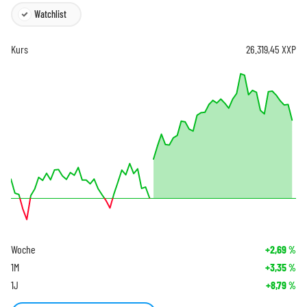
Watchlist
Kurs
26.319,45
XXP
Woche
+2,69
%
1M
+3,35
%
1J
+8,79
%