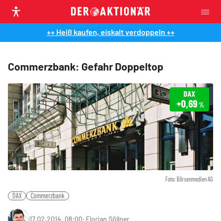
++ Heiß kaufen, eiskalt verdoppeln ++
Commerzbank: Gefahr Doppeltop
DAX
+0,69
%
Foto: Börsenmedien AG
DAX
Commerzbank
17.02.2014, 08:00
‧
Florian Söllner