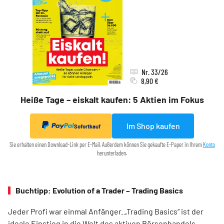
Nr. 33/26
8,90 €
Heiße Tage – eiskalt kaufen: 5 Aktien im Fokus
Im Shop kaufen
Sofortkauf
Sie erhalten einen Download-Link per E-Mail. Außerdem können Sie gekaufte E-Paper in Ihrem
Konto
herunterladen.
Buchtipp: Evolution of a Trader – Trading Basics
Jeder Profi war einmal Anfänger. „Trading Basics“ ist der
ideale Einstieg in die Welt des aktiven Börsenhandels.