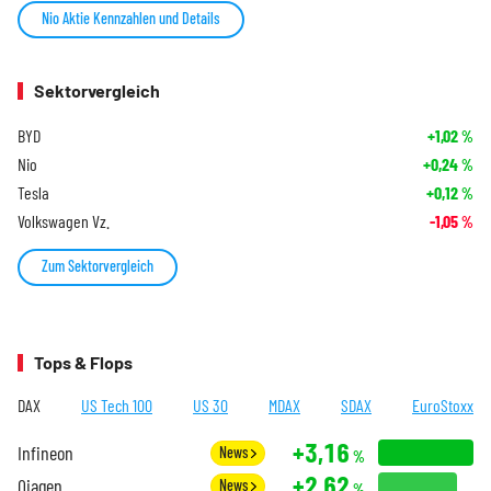
Nio Aktie Kennzahlen und Details
Sektorvergleich
BYD
+1,02
%
Nio
+0,24
%
Tesla
+0,12
%
Volkswagen Vz.
-1,05
%
Zum Sektorvergleich
Tops & Flops
DAX
US Tech 100
US 30
MDAX
SDAX
EuroStoxx
+3,16
Infineon
News
%
+2,62
Qiagen
News
%