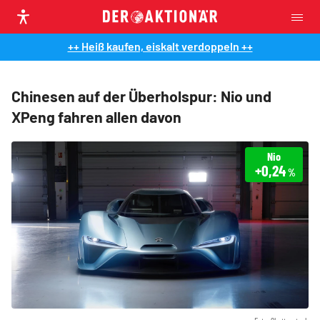
++ Heiß kaufen, eiskalt verdoppeln ++
Chinesen auf der Überholspur: Nio und
XPeng fahren allen davon
Nio
+0,24
%