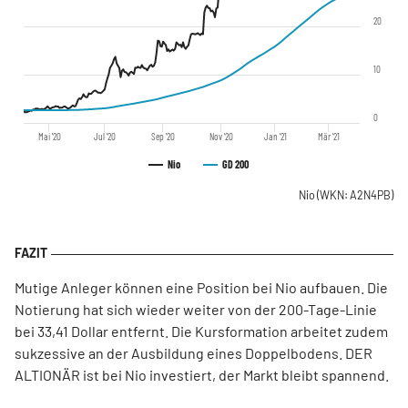
20
10
0
Mai '20
Jul '20
Sep '20
Nov '20
Jan '21
Mär '21
Nio
GD 200
Nio
(WKN: A2N4PB)
Mutige Anleger können eine Position bei Nio aufbauen. Die
Notierung hat sich wieder weiter von der 200-Tage-Linie
bei 33,41 Dollar entfernt. Die Kursformation arbeitet zudem
sukzessive an der Ausbildung eines Doppelbodens. DER
ALTIONÄR ist bei Nio investiert, der Markt bleibt spannend.