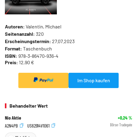
Autoren:
Valentin, Michael
Seitenanzahl:
320
Erscheinungstermin:
27.07.2023
Format:
Taschenbuch
ISBN:
978-3-86470-936-4
Preis:
12,90 €
Im Shop kaufen
Behandelter Wert
Nio Aktie
+0,24
%
A2N4PB
US62914V1061
Börse:
Tradegate