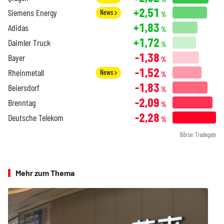
+2,51
Siemens Energy
News
%
+1,83
Adidas
%
+1,72
Daimler Truck
%
-1,38
Bayer
%
-1,52
Rheinmetall
News
%
-1,83
Beiersdorf
%
-2,09
Brenntag
%
-2,28
Deutsche Telekom
%
Börse: Tradegate
Mehr zum Thema