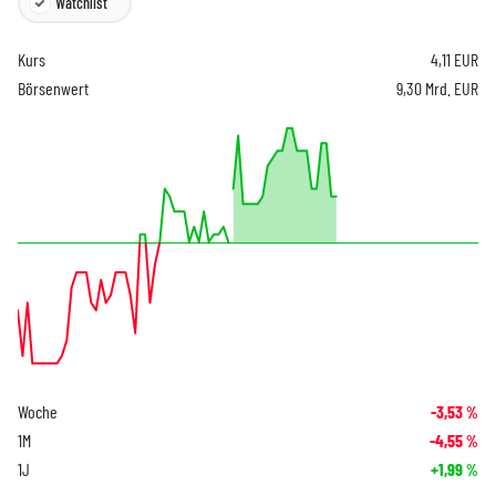
Watchlist
Kurs
4,11
EUR
Börsenwert
9,30 Mrd. EUR
Woche
-3,53
%
1M
-4,55
%
1J
+1,99
%