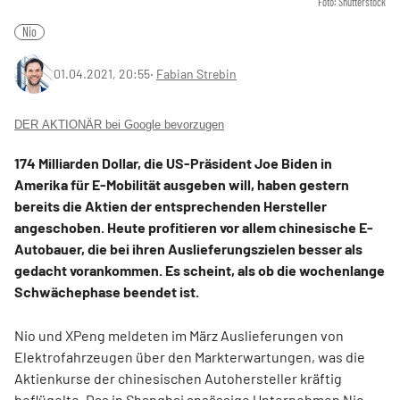
Foto: Shutterstock
Nio
01.04.2021, 20:55
‧
Fabian Strebin
DER AKTIONÄR bei Google bevorzugen
174 Milliarden Dollar, die US-Präsident Joe Biden in
Amerika für E-Mobilität ausgeben will, haben gestern
bereits die Aktien der entsprechenden Hersteller
angeschoben. Heute profitieren vor allem chinesische E-
Autobauer, die bei ihren Auslieferungszielen besser als
gedacht vorankommen. Es scheint, als ob die wochenlange
Schwächephase beendet ist.
Nio und XPeng meldeten im März Auslieferungen von
Elektrofahrzeugen über den Markterwartungen, was die
Aktienkurse der chinesischen Autohersteller kräftig
beflügelte. Das in Shanghai ansässige Unternehmen Nio