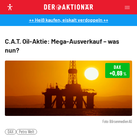
++ Heiß kaufen, eiskalt verdoppeln ++
C.A.T. Oil-Aktie: Mega-Ausverkauf – was
nun?
DAX
+0,69
%
Foto: Börsenmedien AG
DAX
Petro Welt