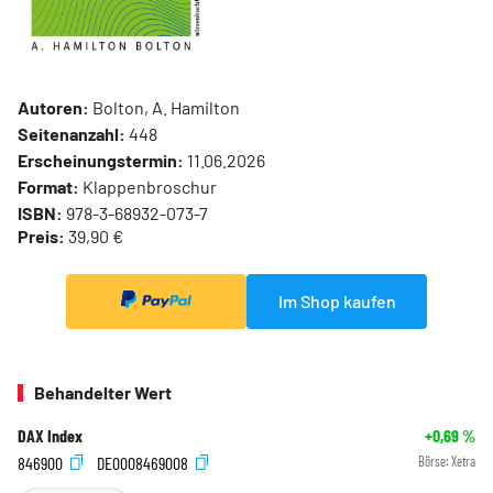
Autoren:
Bolton, A. Hamilton
Seitenanzahl:
448
Erscheinungstermin:
11.06.2026
Format:
Klappenbroschur
ISBN:
978-3-68932-073-7
Preis:
39,90 €
Im Shop kaufen
Behandelter Wert
DAX Index
+0,69
%
846900
DE0008469008
Börse:
Xetra