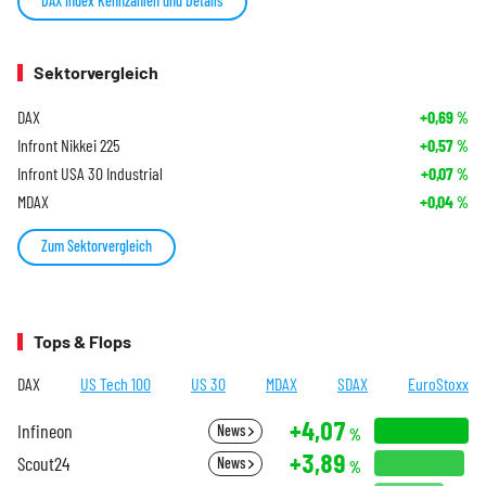
DAX Index Kennzahlen und Details
Sektorvergleich
DAX
+0,69
%
Infront Nikkei 225
+0,57
%
Infront USA 30 Industrial
+0,07
%
MDAX
+0,04
%
Zum Sektorvergleich
Tops & Flops
DAX
US Tech 100
US 30
MDAX
SDAX
EuroStoxx
+4,07
Infineon
News
%
+3,89
Scout24
News
%