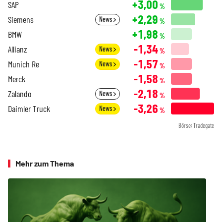
+3,00
SAP
%
+2,29
Siemens
News
%
+1,98
BMW
%
-1,34
Allianz
News
%
-1,57
Munich Re
News
%
-1,58
Merck
%
-2,18
Zalando
News
%
-3,26
Daimler Truck
News
%
Börse: Tradegate
Mehr zum Thema