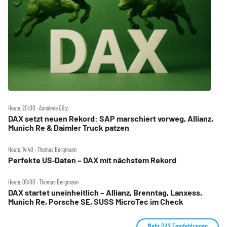
Heute, 20:00 ‧ Annalena Götz
DAX setzt neuen Rekord: SAP marschiert vorweg, Allianz,
Munich Re & Daimler Truck patzen
Heute, 14:40 ‧ Thomas Bergmann
Perfekte US‑Daten – DAX mit nächstem Rekord
Heute, 09:00 ‧ Thomas Bergmann
DAX startet uneinheitlich – Allianz, Brenntag, Lanxess,
Munich Re, Porsche SE, SUSS MicroTec im Check
Mehr DAX Empfehlungen