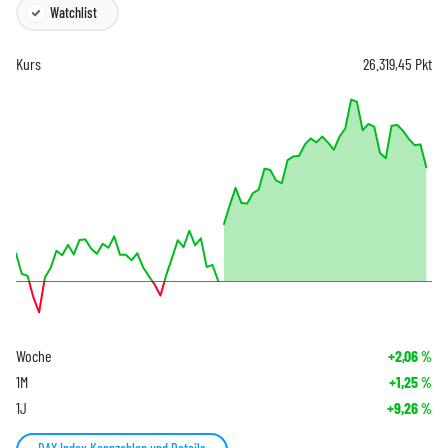
Watchlist
Kurs
26.319,45
Pkt
Woche
+2,06
%
1M
+1,25
%
1J
+9,26
%