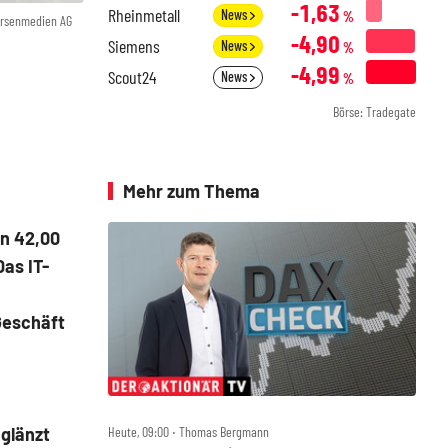
-1,63
Rheinmetall
News
%
örsenmedien AG
-4,90
Siemens
News
%
-4,99
Scout24
News
%
Börse: Tradegate
Mehr zum Thema
on 42,00
as IT-
Geschäft
Heute, 09:00 ‧ Thomas Bergmann
 glänzt