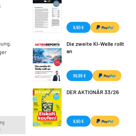
G
9,90 €
mung.
Die zweite KI-Welle rollt
an
ger
99,99 €
DER AKTIONÄR 33/26
8,90 €
ng
%