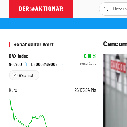
Cancom-
Behandelter Wert
DAX Index
+0,18
%
Börse:
Xetra
846900
DE0008469008
Watchlist
Kurs
26.173,04
Pkt