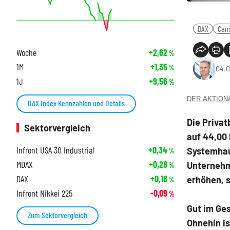
DAX
Can
Woche
+2,62
%
1M
+1,35
%
04.0
1J
+9,56
%
DER AKTIONÄR
DAX Index Kennzahlen und Details
Die Priva
Sektorvergleich
auf 44,00 
Infront USA 30 Industrial
+0,34
Systemhau
%
MDAX
+0,28
Unternehm
%
DAX
+0,18
erhöhen, 
%
Infront Nikkei 225
-0,09
%
Gut im Ge
Zum Sektorvergleich
Ohnehin is