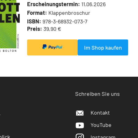
Erscheinungstermin:
11.06.2026
Format:
Klappenbroschur
ISBN:
978-3-68932-073-7
Preis:
39,90 €
Im Shop kaufen
Schreiben Sie uns
Kontakt
r
YouTube
lick
Instagram