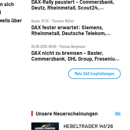
DAX‑Rally pausiert – Commerzbank,
n sich
Deutz, Rheinmetall, Scout24,
l
Siemens, SUSS, United Internet im
Check
weils über
Heute, 07:35 ‧ Thorsten Küfner
DAX fester erwartet: Siemens,
Rheinmetall, Deutsche Telekom,
Merck und Commerzbank im Fokus
05.08.2026, 09:00 ‧ Thomas Bergmann
DAX nicht zu bremsen – Basler,
Commerzbank, DHL Group, Fresenius,
Infineon, Vonovia im Check
Mehr DAX Empfehlungen
Unsere Neuerscheinungen
Alle
Neuerscheinungen
HEBELTRADER 141/26