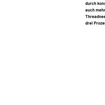
durch kon
auch mehre
Threadneed
drei Proz