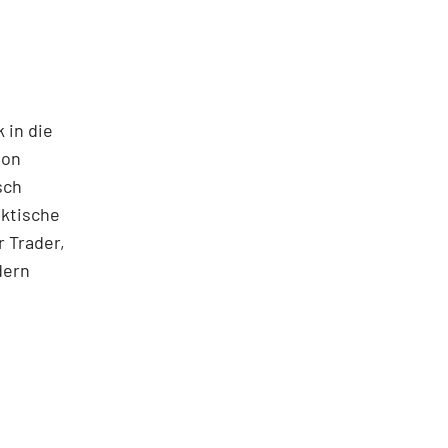
 in die
ton
sch
aktische
 Trader,
dern