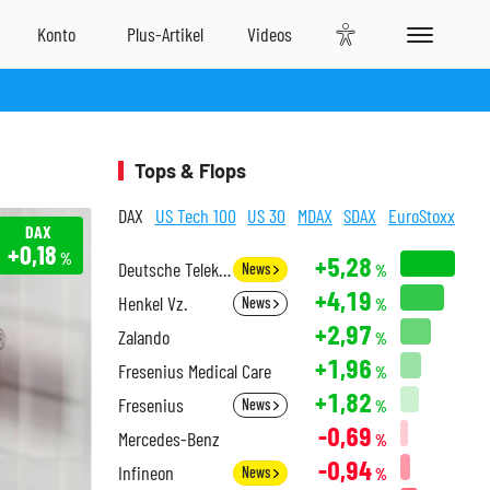
Tops & Flops
DAX
US Tech 100
US 30
MDAX
SDAX
EuroStoxx
DAX
+0,18
%
+5,28
Deutsche Telekom
News
%
+4,19
Henkel Vz.
News
%
+2,97
Zalando
%
+1,96
Fresenius Medical Care
%
+1,82
Fresenius
News
%
-0,69
Mercedes-Benz
%
-0,94
Infineon
News
%