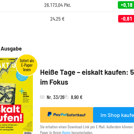
26.173,04
Pkt.
+0,18
24,25
€
-0,61
e Ausgabe
Heiße Tage – eiskalt kaufen: 
im Fokus
Nr. 33/26
8,90 €
Im Shop kauf
Sofortkauf
Sie erhalten einen Download-Link per E-Mail. Außerdem können 
Paper in Ihrem
Konto
herunterladen.