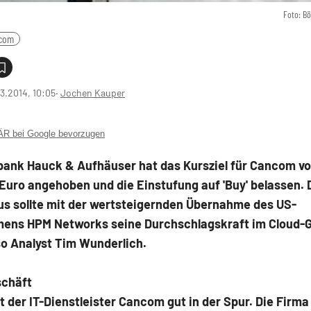
Foto: B
com
3.2014, 10:05
‧
Jochen Kauper
 bei Google bevorzugen
tbank Hauck & Aufhäuser hat das Kursziel für Cancom v
Euro angehoben und die Einstufung auf 'Buy' belassen. D
s sollte mit der wertsteigernden Übernahme des US-
ens HPM Networks seine Durchschlagskraft im Cloud-
so Analyst Tim Wunderlich.
schäft
t der IT-Dienstleister Cancom gut in der Spur. Die Firma