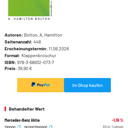
Autoren:
Bolton, A. Hamilton
Seitenanzahl:
448
Erscheinungstermin:
11.06.2026
Format:
Klappenbroschur
ISBN:
978-3-68932-073-7
Preis:
39,90 €
Im Shop kaufen
Behandelter Wert
Mercedes-Benz Aktie
-1,16
%
710000
DE0007100000
Börse:
Tradegate