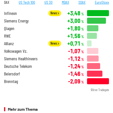
DAX
US Tech 100
US 30
MDAX
SDAX
EuroStoxx
+3,48
Infineon
News
%
+3,00
Siemens Energy
%
+1,80
Qiagen
%
+1,56
RWE
%
+0,71
Allianz
News
%
-1,07
Volkswagen Vz.
%
-1,12
Siemens Healthineers
%
-1,24
Deutsche Telekom
%
-1,46
Beiersdorf
%
-2,09
Brenntag
%
Börse: Tradegate
Mehr zum Thema