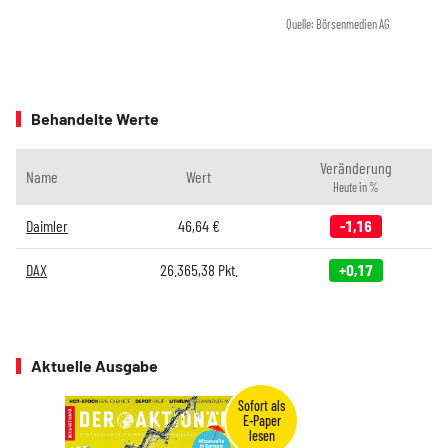
Quelle: Börsenmedien AG
Behandelte Werte
Veränderung
Name
Wert
Heute in %
Daimler
46,64
€
-1,16
DAX
26.365,38
Pkt.
+0,17
Aktuelle Ausgabe