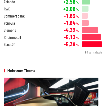
+2,56
Zalando
%
+2,06
RWE
%
-1,63
Commerzbank
%
-1,84
Vonovia
%
-4,32
Siemens
%
-5,13
Rheinmetall
%
-5,38
Scout24
%
Börse: Tradegate
Mehr zum Thema