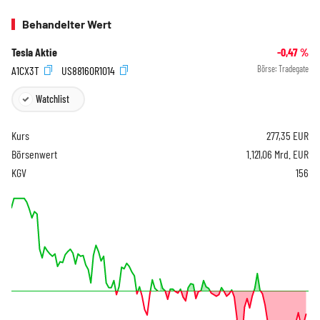
Behandelter Wert
Tesla Aktie
-0,47
%
A1CX3T
US88160R1014
Börse:
Tradegate
Watchlist
Kurs
277,35
EUR
Börsenwert
1.121,06 Mrd. EUR
KGV
156