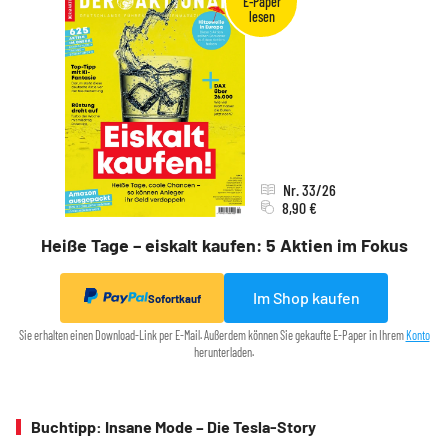
Nr. 33/26
8,90 €
Heiße Tage – eiskalt kaufen: 5 Aktien im Fokus
Im Shop kaufen
Sofortkauf
Sie erhalten einen Download-Link per E-Mail. Außerdem können Sie gekaufte E-Paper in Ihrem
Konto
herunterladen.
Buchtipp: Insane Mode – Die Tesla-Story