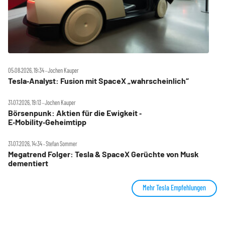
05.08.2026, 19:34 ‧ Jochen Kauper
Tesla‑Analyst: Fusion mit SpaceX „wahrscheinlich“
31.07.2026, 19:13 ‧ Jochen Kauper
Börsenpunk: Aktien für die Ewigkeit ‑
E‑Mobility‑Geheimtipp
31.07.2026, 14:34 ‧ Stefan Sommer
Megatrend Folger: Tesla & SpaceX Gerüchte von Musk
dementiert
Mehr Tesla Empfehlungen