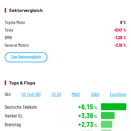
Sektorvergleich
Toyota Motor
0
%
Tesla
-0,47
%
BMW
-1,28
%
General Motors
-2,16
%
Zum Sektorvergleich
Tops & Flops
DAX
US Tech 100
US 30
MDAX
SDAX
EuroStoxx
+6,15
Deutsche Telekom
%
+3,36
Henkel Vz.
%
+2,73
Brenntag
%