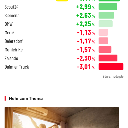
+2,99
Scout24
%
+2,53
Siemens
%
+2,25
BMW
%
-1,13
Merck
%
-1,17
Beiersdorf
%
-1,57
Munich Re
%
-2,30
Zalando
%
-3,01
Daimler Truck
%
Börse: Tradegate
Mehr zum Thema