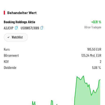
Behandelter Wert
Booking Holdings Aktie
+3,11
%
A2JEXP
US09857L1089
Börse:
Tradegate
Watchlist
Kurs
185,50
EUR
Börsenwert
135,24 Mrd. EUR
KGV
2
Dividende
5,06 %