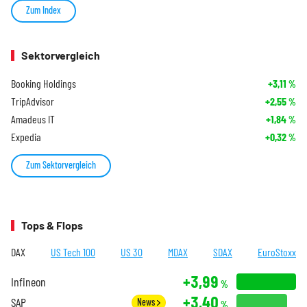
Zum Index
Sektorvergleich
Booking Holdings
+3,11
%
TripAdvisor
+2,55
%
Amadeus IT
+1,84
%
Expedia
+0,32
%
Zum Sektorvergleich
Tops & Flops
DAX
US Tech 100
US 30
MDAX
SDAX
EuroStoxx
+3,99
Infineon
%
+3,40
SAP
News
%