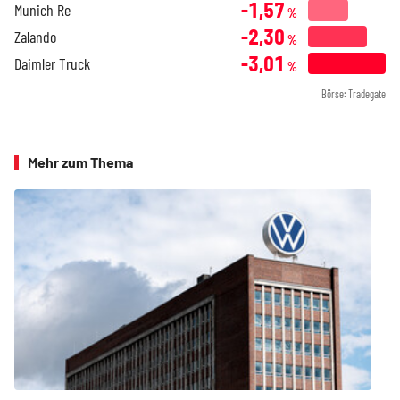
-1,57
Munich Re
%
-2,30
Zalando
%
-3,01
Daimler Truck
%
Börse: Tradegate
Mehr zum Thema