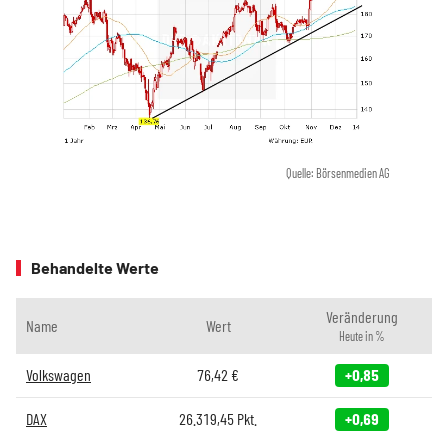
Quelle: Börsenmedien AG
Behandelte Werte
Veränderung
Name
Wert
Heute in %
Volkswagen
76,42
€
+0,85
DAX
26.319,45
Pkt.
+0,69