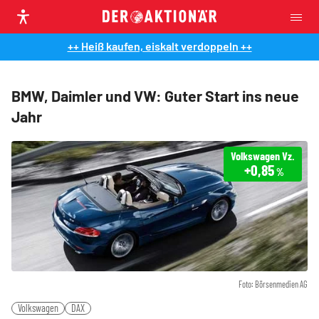
++ Heiß kaufen, eiskalt verdoppeln ++
BMW, Daimler und VW: Guter Start ins neue
Jahr
Volkswagen Vz.
+0,85
%
Foto: Börsenmedien AG
Volkswagen
DAX