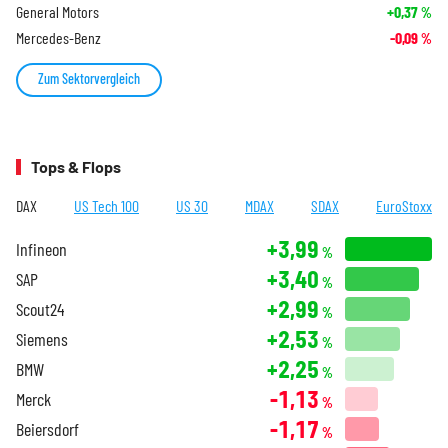
General Motors
+0,37
%
Mercedes-Benz
-0,09
%
Zum Sektorvergleich
Tops & Flops
DAX
US Tech 100
US 30
MDAX
SDAX
EuroStoxx
+3,99
Infineon
%
+3,40
SAP
%
+2,99
Scout24
%
+2,53
Siemens
%
+2,25
BMW
%
-1,13
Merck
%
-1,17
Beiersdorf
%