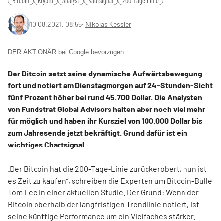
Bitcoin
Krypto
Analyst
Kaufsignal
200-Tage-Linie
10.08.2021, 08:55
‧
Nikolas Kessler
DER AKTIONÄR bei Google bevorzugen
Der Bitcoin setzt seine dynamische Aufwärtsbewegung
fort und notiert am Dienstagmorgen auf 24-Stunden-Sicht
fünf Prozent höher bei rund 45.700 Dollar. Die Analysten
von Fundstrat Global Advisors halten aber noch viel mehr
für möglich und haben ihr Kursziel von 100.000 Dollar bis
zum Jahresende jetzt bekräftigt. Grund dafür ist ein
wichtiges Chartsignal.
„Der Bitcoin hat die 200-Tage-Linie zurückerobert, nun ist
es Zeit zu kaufen“, schreiben die Experten um Bitcoin-Bulle
Tom Lee in einer aktuellen Studie. Der Grund: Wenn der
Bitcoin oberhalb der langfristigen Trendlinie notiert, ist
seine künftige Performance um ein Vielfaches stärker.