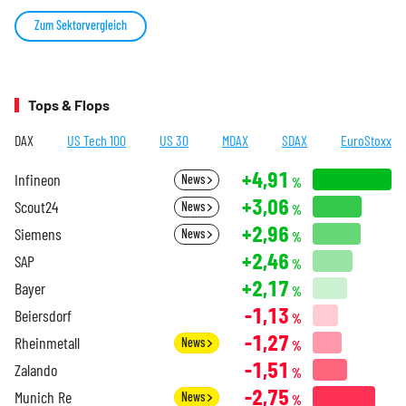
Zum Sektorvergleich
Tops & Flops
DAX
US Tech 100
US 30
MDAX
SDAX
EuroStoxx
+4,91
Infineon
News
%
+3,06
Scout24
News
%
+2,96
Siemens
News
%
+2,46
SAP
%
+2,17
Bayer
%
-1,13
Beiersdorf
%
-1,27
Rheinmetall
News
%
-1,51
Zalando
%
-2,75
Munich Re
News
%