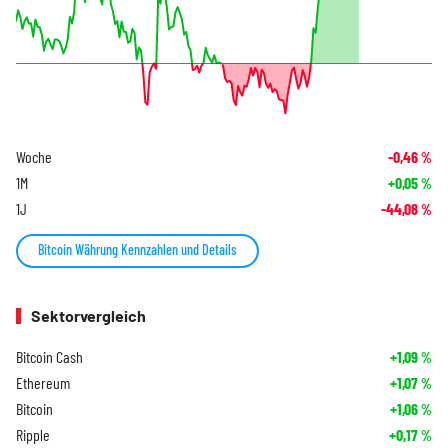
Woche
-0,46
%
1M
+0,05
%
1J
-44,08
%
Bitcoin Währung Kennzahlen und Details
Sektorvergleich
Bitcoin Cash
+1,09
%
Ethereum
+1,07
%
Bitcoin
+1,06
%
Ripple
+0,17
%