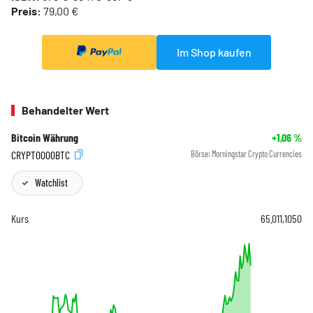
Preis:
79,00 €
Im Shop kaufen
Behandelter Wert
Bitcoin Währung
+1,06
%
CRYPT0000BTC
Börse:
Morningstar Crypto Currencies
Watchlist
Kurs
65.011,1050