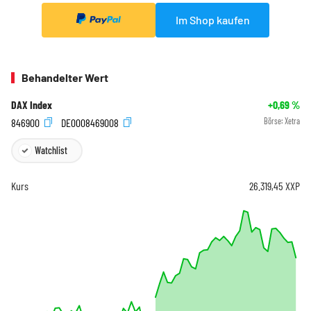
Im Shop kaufen
Behandelter Wert
DAX Index
+0,69
%
846900
DE0008469008
Börse:
Xetra
Watchlist
Kurs
26.319,45
XXP