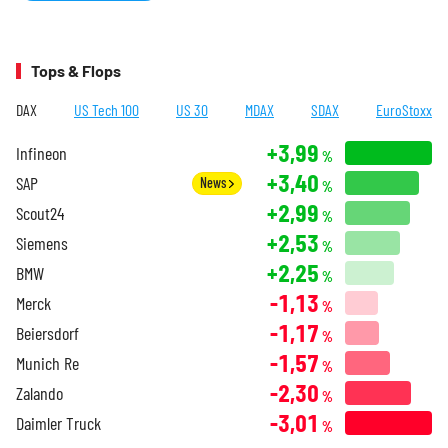
Tops & Flops
DAX
US Tech 100
US 30
MDAX
SDAX
EuroStoxx
+3,99
Infineon
%
+3,40
SAP
News
%
+2,99
Scout24
%
+2,53
Siemens
%
+2,25
BMW
%
-1,13
Merck
%
-1,17
Beiersdorf
%
-1,57
Munich Re
%
-2,30
Zalando
%
-3,01
Daimler Truck
%