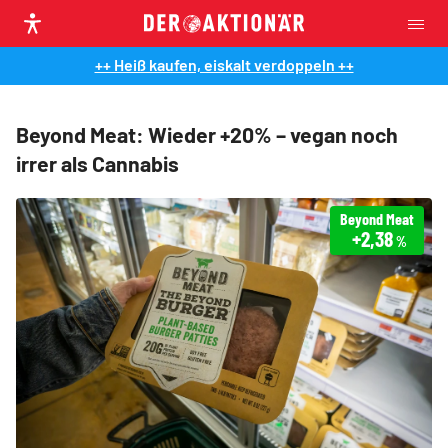
++ Heiß kaufen, eiskalt verdoppeln ++
Beyond Meat: Wieder +20% – vegan noch
irrer als Cannabis
Beyond Meat
+2,38
%