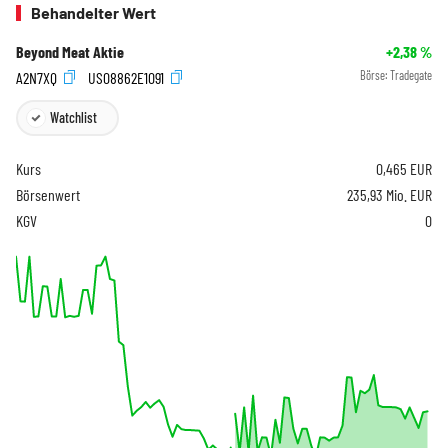
Behandelter Wert
Beyond Meat Aktie
+2,38
%
A2N7XQ
US08862E1091
Börse:
Tradegate
Watchlist
Kurs
0,465
EUR
Börsenwert
235,93 Mio. EUR
KGV
0