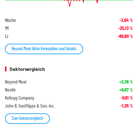
Woche
-3,84
%
1M
-25,13
%
1J
-80,60
%
Beyond Meat Aktie Kennzahlen und Details
Sektorvergleich
Beyond Meat
+2,38
%
Nestlé
+0,67
%
Kellogg Company
-0,01
%
John B. Sanfilippo & Son, Inc.
-1,35
%
Zum Sektorvergleich