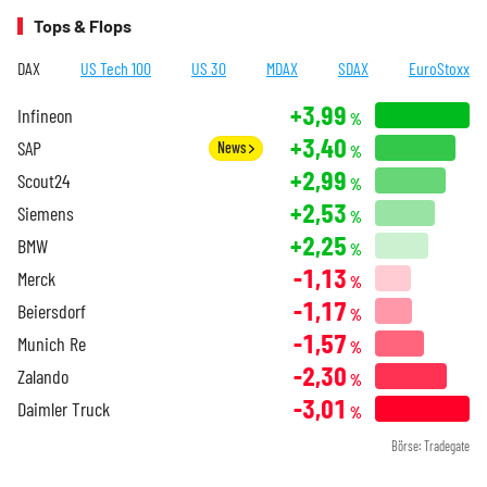
Tops & Flops
DAX
US Tech 100
US 30
MDAX
SDAX
EuroStoxx
+3,99
Infineon
%
+3,40
SAP
News
%
+2,99
Scout24
%
+2,53
Siemens
%
+2,25
BMW
%
-1,13
Merck
%
-1,17
Beiersdorf
%
-1,57
Munich Re
%
-2,30
Zalando
%
-3,01
Daimler Truck
%
Börse: Tradegate