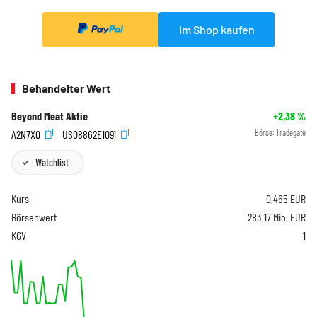
Im Shop kaufen
Behandelter Wert
Beyond Meat Aktie
+2,38
%
A2N7XQ
US08862E1091
Börse:
Tradegate
Watchlist
Kurs
0,465
EUR
Börsenwert
283,17 Mio. EUR
KGV
1