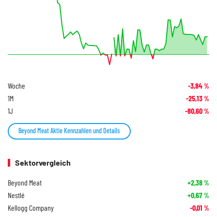
Woche
-3,84
%
1M
-25,13
%
1J
-80,60
%
Beyond Meat Aktie Kennzahlen und Details
Sektorvergleich
Beyond Meat
+2,38
%
Nestlé
+0,67
%
Kellogg Company
-0,01
%