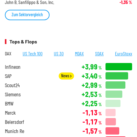
John B. Sanfilippo & Son, Inc.
-1,35
%
Zum Sektorvergleich
Tops & Flops
DAX
US Tech 100
US 30
MDAX
SDAX
EuroStoxx
+3,99
Infineon
%
+3,40
SAP
News
%
+2,99
Scout24
%
+2,53
Siemens
%
+2,25
BMW
%
-1,13
Merck
%
-1,17
Beiersdorf
%
-1,57
Munich Re
%