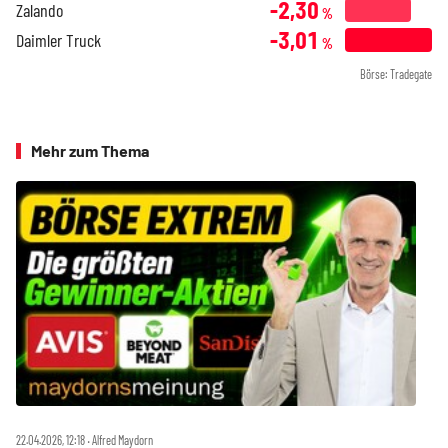
-2,30
Zalando
%
-3,01
Daimler Truck
%
Börse: Tradegate
Mehr zum Thema
22.04.2026, 12:18 ‧ Alfred Maydorn