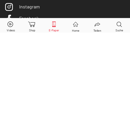
Instagram
Facebook
Beyond Meat
Aktie jetzt handeln?
Twitter
Kaufen
Verkaufen
DER AKTIONÄR ist IVW-geprüft
© Copyright 2026 Börsenmedien AG. Alle Rechte
vorbehalten.