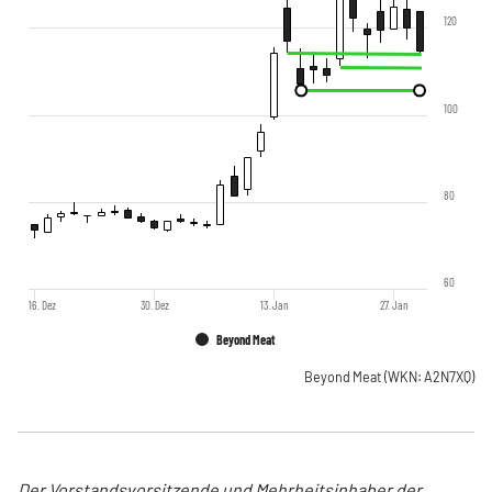
120
100
80
60
16. Dez
30. Dez
13. Jan
27. Jan
Beyond Meat
Beyond Meat
(WKN: A2N7XQ)
Der Vorstandsvorsitzende und Mehrheitsinhaber der