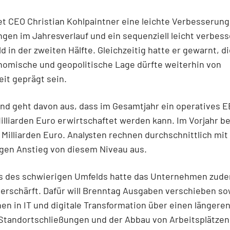
t CEO Christian Kohlpaintner eine leichte Verbesserung
en im Jahresverlauf und ein sequenziell leicht verbess
d in der zweiten Hälfte. Gleichzeitig hatte er gewarnt, d
omische und geopolitische Lage dürfte weiterhin von
it geprägt sein.
nd geht davon aus, dass im Gesamtjahr ein operatives E
3 Milliarden Euro erwirtschaftet werden kann. Im Vorjahr be
,1 Milliarden Euro. Analysten rechnen durchschnittlich mi
ngen Anstieg von diesem Niveau aus.
s des schwierigen Umfelds hatte das Unternehmen zud
erschärft. Dafür will Brenntag Ausgaben verschieben so
nen in IT und digitale Transformation über einen längere
Standortschließungen und der Abbau von Arbeitsplätzen