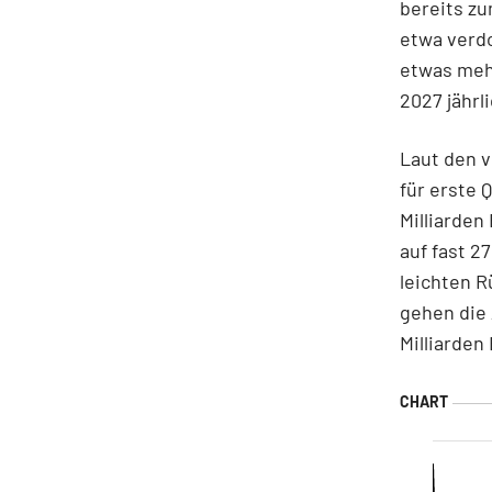
bereits z
etwa verd
etwas mehr
2027 jährl
Laut den v
für erste 
Milliarden
auf fast 2
leichten R
gehen die 
Milliarden