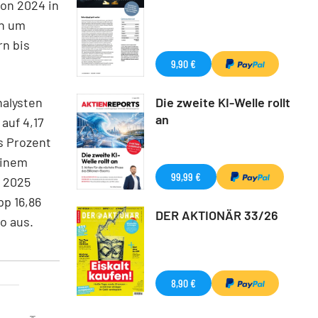
on 2024 in
en um
rn bis
9,90 €
nalysten
Die zweite KI-Welle rollt
an
auf 4,17
s Prozent
einem
99,99 €
r 2025
p 16,86
DER AKTIONÄR 33/26
o aus.
8,90 €