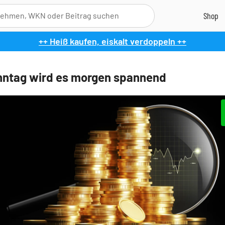
++ Heiß kaufen, eiskalt verdoppeln ++
nntag wird es morgen spannend