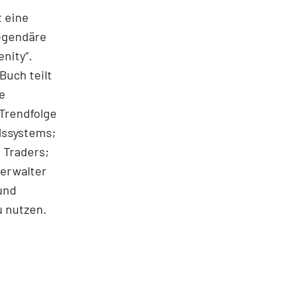
t eine
legendäre
nity“.
Buch teilt
e
 Trendfolge
elssystems;
 Traders;
erwalter
und
u nutzen.