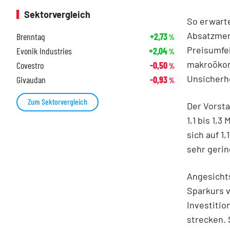
Sektorvergleich
So erwarte
Absatzmeng
Brenntag
+2,73
%
Preisumfel
Evonik Industries
+2,04
%
makroökon
Covestro
-0,50
%
Unsicherhe
Givaudan
-0,93
%
Zum Sektorvergleich
Der Vorsta
1,1 bis 1,
sich auf 1
sehr geri
Angesicht
Sparkurs v
Investitio
strecken. 