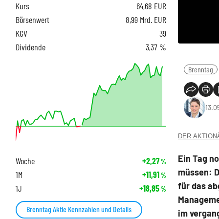
Kurs
64,68
EUR
Börsenwert
8,99 Mrd. EUR
KGV
39
Dividende
3,37 %
Brenntag
13.0
DER AKTIONÄR
Ein Tag no
Woche
+2,27
%
müssen: D
1M
+11,91
%
für das ab
1J
+18,85
%
Managemen
Brenntag Aktie Kennzahlen und Details
im vergang