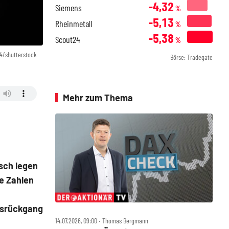
-4,32
Siemens
%
-5,13
Rheinmetall
%
-5,38
Scout24
%
4/shutterstock
Börse: Tradegate
Mehr zum Thema
sch legen
e Zahlen
isrückgang
14.07.2026, 09:00 ‧ Thomas Bergmann