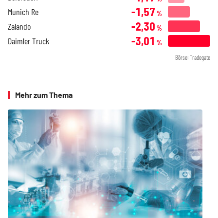
-1,57
Munich Re
%
-2,30
Zalando
%
-3,01
Daimler Truck
%
Börse: Tradegate
Mehr zum Thema