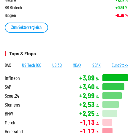
BB Biotech
+0,91
%
Biogen
-0,36
%
Zum Sektorvergleich
Tops & Flops
DAX
US Tech 100
US 30
MDAX
SDAX
EuroStoxx
+3,99
Infineon
%
+3,40
SAP
%
+2,99
Scout24
%
+2,53
Siemens
%
+2,25
BMW
%
-1,13
Merck
%
-1,17
Beiersdorf
%