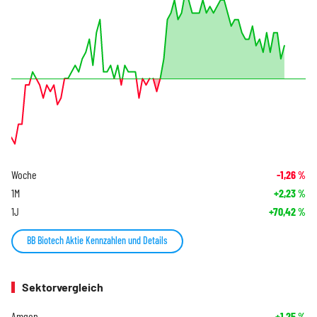
Woche
-1,26
%
1M
+2,23
%
1J
+70,42
%
BB Biotech Aktie Kennzahlen und Details
Sektorvergleich
Amgen
+1,25
%