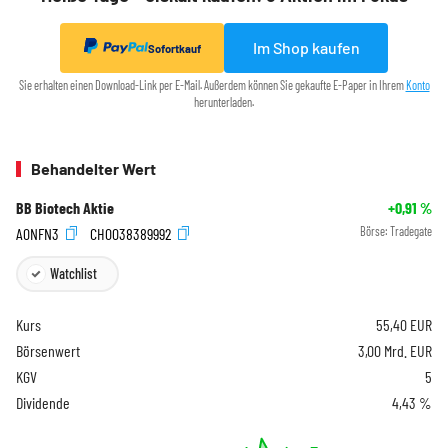
Im Shop kaufen
Sofortkauf
Sie erhalten einen Download-Link per E-Mail. Außerdem können Sie gekaufte E-Paper in Ihrem
Konto
herunterladen.
Behandelter Wert
BB Biotech Aktie
+0,91
%
A0NFN3
CH0038389992
Börse:
Tradegate
Watchlist
Kurs
55,40
EUR
Börsenwert
3,00 Mrd. EUR
KGV
5
Dividende
4,43 %