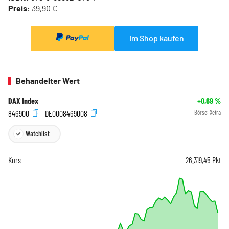
Preis:
39,90 €
Im Shop kaufen
Behandelter Wert
DAX Index
+0,69
%
846900
DE0008469008
Börse:
Xetra
Watchlist
Kurs
26.319,45
Pkt