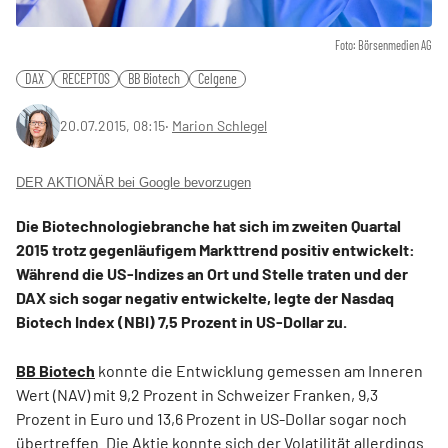
Foto: Börsenmedien AG
DAX
RECEPTOS
BB Biotech
Celgene
20.07.2015, 08:15
‧
Marion Schlegel
DER AKTIONÄR bei Google bevorzugen
Die Biotechnologiebranche hat sich im zweiten Quartal
2015 trotz gegenläufigem Markttrend positiv entwickelt:
Während die US-Indizes an Ort und Stelle traten und der
DAX sich sogar negativ entwickelte, legte der Nasdaq
Biotech Index (NBI) 7,5 Prozent in US-Dollar zu.
BB Biotech
konnte die Entwicklung gemessen am Inneren
Wert (NAV) mit 9,2 Prozent in Schweizer Franken, 9,3
Prozent in Euro und 13,6 Prozent in US-Dollar sogar noch
übertreffen. Die Aktie konnte sich der Volatilität allerdings