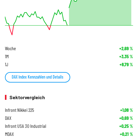
Woche
+2,69
%
1M
+3,35
%
1J
+8,79
%
DAX Index Kennzahlen und Details
Sektorvergleich
Infront Nikkei 225
+1,08
%
DAX
+0,69
%
Infront USA 30 Industrial
+0,25
%
MDAX
+0,21
%