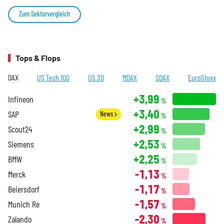
Zum Sektorvergleich
Tops & Flops
DAX
US Tech 100
US 30
MDAX
SDAX
EuroStoxx
+3,99
Infineon
%
+3,40
SAP
News
%
+2,99
Scout24
%
+2,53
Siemens
%
+2,25
BMW
%
-1,13
Merck
%
-1,17
Beiersdorf
%
-1,57
Munich Re
%
-2,30
Zalando
%