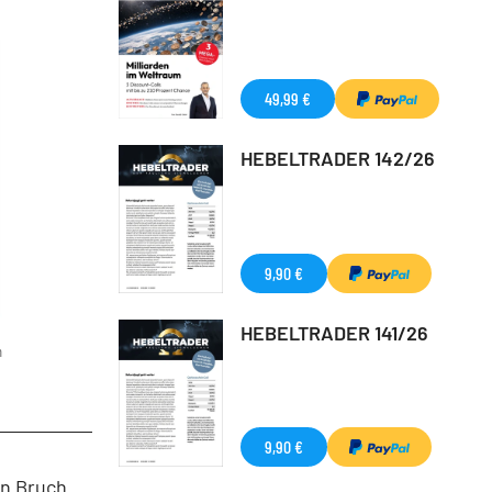
49,99 €
HEBELTRADER 142/26
9,90 €
HEBELTRADER 141/26
m
9,90 €
in Bruch