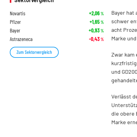
Sektorvergleich
Bayer hat 
Novartis
+2,06
%
schwer ent
Pfizer
+1,65
%
acht Proze
Bayer
+0,93
%
Marke und 
Astrazeneca
-0,43
%
Zum Sektorvergleich
Zwar kam 
kurzfrist
und GD200)
gehandelt
Verlässt d
Unterstüt
die obere 
Marke erne