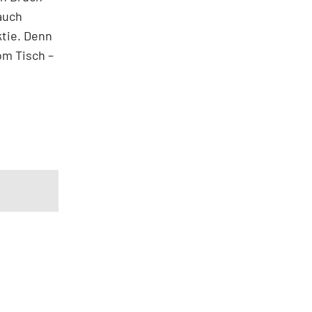
auch
ktie. Denn
om Tisch –