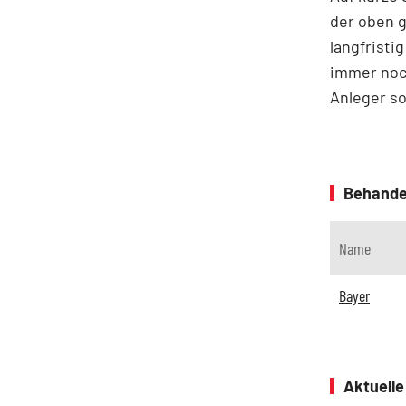
der oben 
langfristi
immer noch
Anleger s
Behande
Name
Bayer
Aktuell