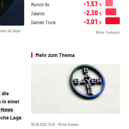
-1,57
Munich Re
%
-2,30
Zalando
%
-3,01
Daimler Truck
%
dien AG, Bayer
Börse: Tradegate
Mehr zum Thema
 die
 in einer
-News
sche Lage
06.08.2026, 10:02 ‧ Michel Doepke