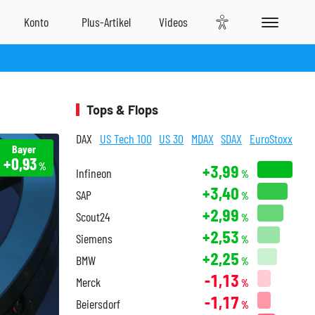
Tops & Flops
DAX
US Tech 100
US 30
MDAX
SDAX
EuroStoxx
Bayer
+0,93
%
+3,99
Infineon
%
+3,40
SAP
%
+2,99
Scout24
%
+2,53
Siemens
%
+2,25
BMW
%
-1,13
Merck
%
-1,17
Beiersdorf
%