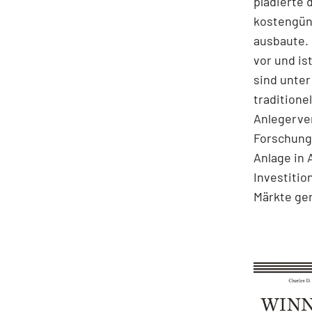
plädierte 
kostengüns
ausbaute. 
vor und i
sind unter
traditione
Anlegerve
Forschungs
Anlage in 
Investitio
Märkte ge