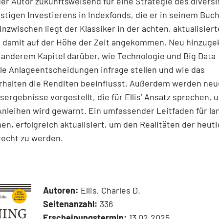
der Autor zukunftsweisend für eine Strategie des diversif
tigen Investierens in Indexfonds, die er in seinem Buch
Inzwischen liegt der Klassiker in der achten, aktualisier
st damit auf der Höhe der Zeit angekommen. Neu hinzu
 anderem Kapitel darüber, wie Technologie und Big Data
lle Anlageentscheidungen infrage stellen und wie das
rhalten die Renditen beeinflusst. Außerdem werden neu
ergebnisse vorgestellt, die für Ellis’ Ansatz sprechen, 
Anleihen wird gewarnt. Ein umfassender Leitfaden für lan
nen, erfolgreich aktualisiert, um den Realitäten der heut
recht zu werden.
Autoren:
Ellis, Charles D.
Seitenanzahl:
336
Erscheinungstermin:
13.02.2025