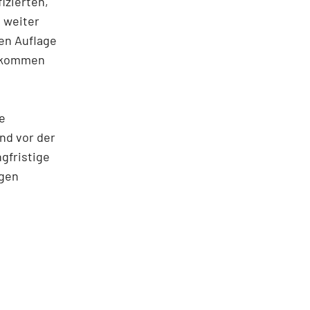
izierten,
 weiter
ten Auflage
gekommen
e
und vor der
gfristige
igen