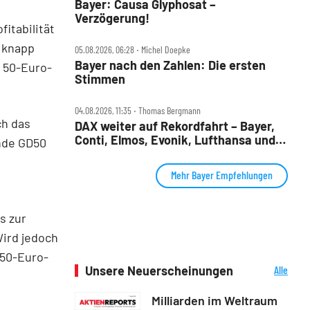
Bayer: Causa Glyphosat –
Verzögerung!
fitabilität
r knapp
05.08.2026, 06:28 ‧ Michel Doepke
Bayer nach den Zahlen: Die ersten
r 50-Euro-
Stimmen
04.08.2026, 11:35 ‧ Thomas Bergmann
ch das
DAX weiter auf Rekordfahrt – Bayer,
Conti, Elmos, Evonik, Lufthansa und
nde GD50
Nordex im Check
Mehr Bayer Empfehlungen
s zur
ird jedoch
 50-Euro-
Unsere Neuerscheinungen
Alle
Neuerscheinungen
Milliarden im Weltraum