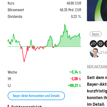
Kurs
49,90
EUR
Börsenwert
48,35 Mrd. EUR
Dividende
0,22 %
Bayer
27.0
DER AKTIONÄR
Woche
+3,14
%
Seit dem 
1M
-1,38
%
Bayer-Akti
1J
+96,21
%
kurzfristi
Bayer Aktie Kennzahlen und Details
konnten i
im Detail.