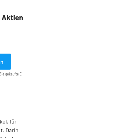
5 Aktien
en
Sie gekaufte E-
el, für
t. Darin