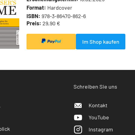
Format:
Hardcover
ISBN:
978-3-86470-862-6
Preis:
29,90 €
Im Shop kaufen
Schreiben Sie uns
Kontakt
r
YouTube
lick
Instagram