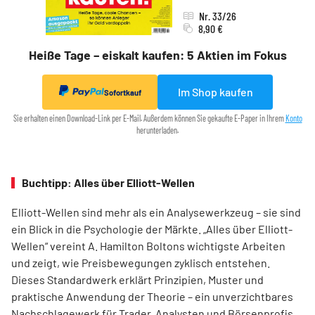
Nr. 33/26
8,90 €
Heiße Tage – eiskalt kaufen: 5 Aktien im Fokus
Im Shop kaufen
Sofortkauf
Sie erhalten einen Download-Link per E-Mail. Außerdem können Sie gekaufte E-Paper in Ihrem
Konto
herunterladen.
Buchtipp: Alles über Elliott-Wellen
Elliott-Wellen sind mehr als ein Analysewerkzeug – sie sind
ein Blick in die Psychologie der Märkte. „Alles über Elliott-
Wellen“ vereint A. Hamilton Boltons wichtigste Arbeiten
und zeigt, wie Preisbewegungen zyklisch entstehen.
Dieses Standardwerk erklärt Prinzipien, Muster und
praktische Anwendung der Theorie – ein unverzichtbares
Nachschlagewerk für Trader, Analysten und Börsenprofis,