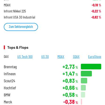
MDAX
-0,18
%
Infront Nikkei 225
-0,22
%
Infront USA 30 Industrial
-0,82
%
Zum Sektorvergleich
Tops & Flops
DAX
US Tech 100
US 30
MDAX
SDAX
EuroStoxx
+2,73
Brenntag
%
+1,47
Infineon
%
+0,83
Scout24
%
+0,66
Hochtief
%
+0,58
BMW
%
-0,38
Merck
%