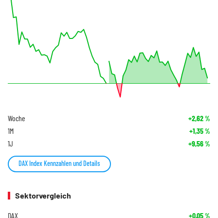
Woche
+2,62
%
1M
+1,35
%
1J
+9,56
%
DAX Index Kennzahlen und Details
Sektorvergleich
DAX
+0,05
%