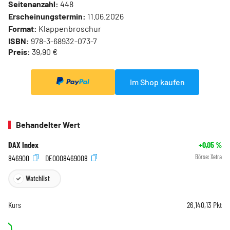
Seitenanzahl:
448
Erscheinungstermin:
11.06.2026
Format:
Klappenbroschur
ISBN:
978-3-68932-073-7
Preis:
39,90 €
Im Shop kaufen
Behandelter Wert
DAX Index
+0,05
%
846900
DE0008469008
Börse:
Xetra
Watchlist
Kurs
26.140,13
Pkt