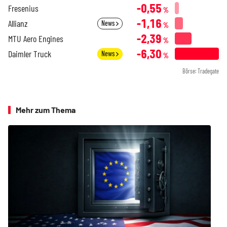
-0,55
Fresenius
%
-1,16
Allianz
News
%
-2,39
MTU Aero Engines
%
-6,30
Daimler Truck
News
%
Börse: Tradegate
Mehr zum Thema