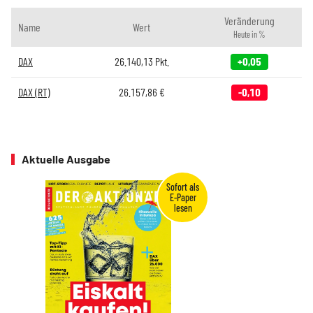
Veränderung
Name
Wert
Heute in %
DAX
26.140,13
Pkt.
+0,05
DAX (RT)
26.157,86
€
-0,10
Aktuelle Ausgabe