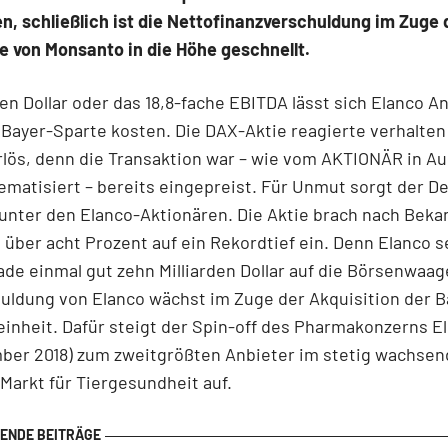
, schließlich ist die Nettofinanzverschuldung im Zuge 
 von Monsanto in die Höhe geschnellt.
rden Dollar oder das 18,8-fache EBITDA lässt sich Elanco A
 Bayer-Sparte kosten. Die DAX-Aktie reagierte verhalten
lös, denn die Transaktion war – wie vom AKTIONÄR in A
ematisiert – bereits eingepreist. Für Unmut sorgt der De
 unter den Elanco-Aktionären. Die Aktie brach nach Bek
 über acht Prozent auf ein Rekordtief ein. Denn Elanco s
ade einmal gut zehn Milliarden Dollar auf die Börsenwaag
uldung von Elanco wächst im Zuge der Akquisition der B
inheit. Dafür steigt der Spin-off des Pharmakonzerns Eli 
ber 2018) zum zweitgrößten Anbieter im stetig wachsen
 Markt für Tiergesundheit auf.