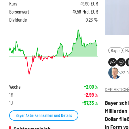
Kurs
49,90
EUR
Börsenwert
47,58 Mrd. EUR
Dividende
0,23 %
Bayer
El
23.0
Woche
+2,00
%
DER AKTIONÄR
1M
-2,99
%
Bayer schl
1J
+97,33
%
Milliarden
Bayer Aktie Kennzahlen und Details
Dollar flie
in Form vo