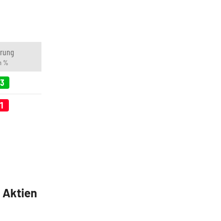
rung
in %
93
81
5 Aktien