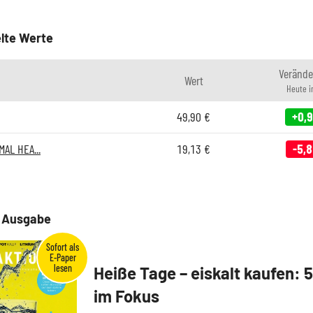
lte Werte
Verände
Wert
Heute 
49,90
€
+0,
AL HEA...
19,13
€
-5,
e Ausgabe
Heiße Tage – eiskalt kaufen: 
im Fokus