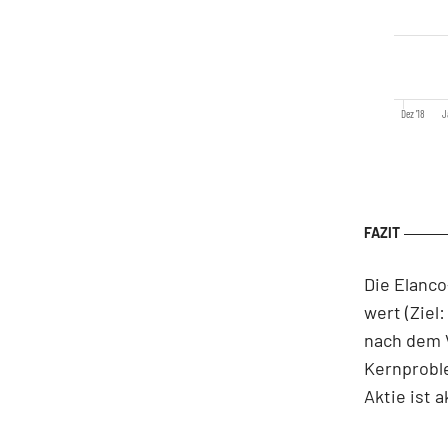
Dez '18
J
Die Elanco
wert (Ziel
nach dem V
Kernproble
Aktie ist a