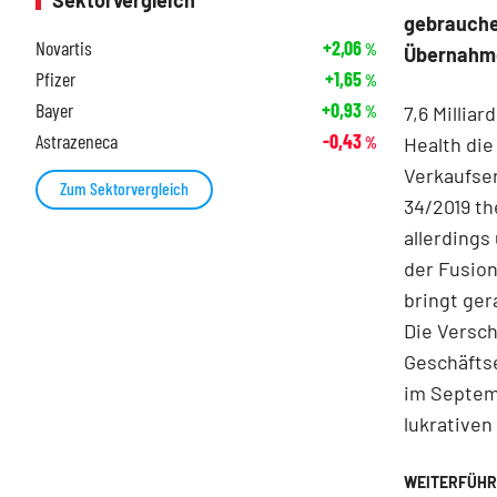
Sektorvergleich
gebrauchen
Novartis
+2,06
%
Übernahme
Pfizer
+1,65
%
Bayer
+0,93
7,6 Millia
%
Astrazeneca
-0,43
Health die
%
Verkaufser
Zum Sektorvergleich
34/2019 th
allerdings
der Fusion
bringt ger
Die Versch
Geschäftse
im Septem
lukrativen