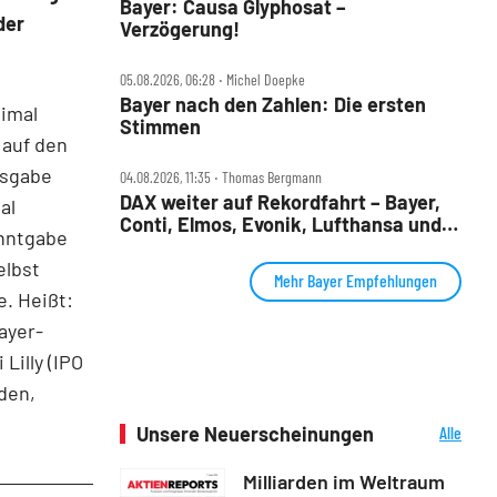
Bayer: Causa Glyphosat –
der
Verzögerung!
05.08.2026, 06:28 ‧ Michel Doepke
Bayer nach den Zahlen: Die ersten
nimal
Stimmen
 auf den
usgabe
04.08.2026, 11:35 ‧ Thomas Bergmann
DAX weiter auf Rekordfahrt – Bayer,
al
Conti, Elmos, Evonik, Lufthansa und
anntgabe
Nordex im Check
elbst
Mehr Bayer Empfehlungen
e. Heißt:
ayer-
Lilly (IPO
den,
Unsere Neuerscheinungen
Alle
Neuerscheinungen
Milliarden im Weltraum