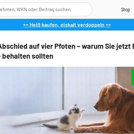
++ Heiß kaufen, eiskalt verdoppeln ++
Abschied auf vier Pfoten – warum Sie jetzt
 behalten sollten