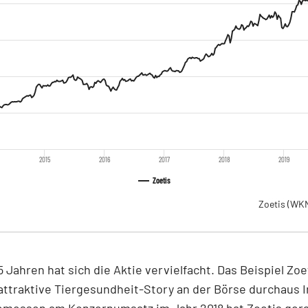
2015
2016
2017
2018
2019
Zoetis
Zoetis
(WKN
5 Jahren hat sich die Aktie vervielfacht. Das Beispiel Zoet
attraktive Tiergesundheit-Story an der Börse durchaus 
Gemessen am Konzernumsatz im Jahr 2018 hat Zoetis ger