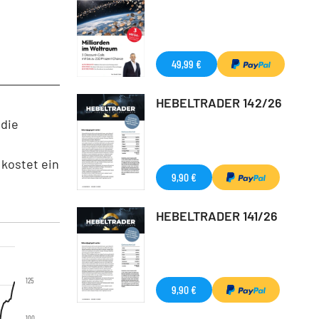
49,99 €
HEBELTRADER 142/26
 die
 kostet ein
9,90 €
HEBELTRADER 141/26
125
9,90 €
100