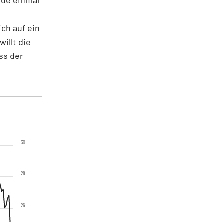
ch auf ein
illt die
ss der
30
28
26