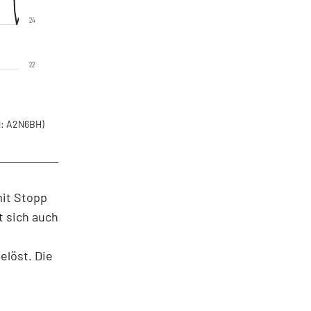
24
22
: A2N6BH)
mit Stopp
t sich auch
elöst. Die