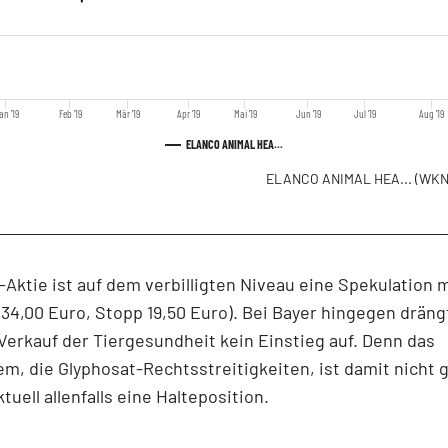
an '19
Feb '19
Mär '19
Apr '19
Mai '19
Jun '19
Jul '19
Aug '19
ELANCO ANIMAL HEA...
ELANCO ANIMAL HEA...
(WKN
-Aktie ist auf dem verbilligten Niveau eine Spekulation 
: 34,00 Euro, Stopp 19,50 Euro). Bei Bayer hingegen dräng
erkauf der Tiergesundheit kein Einstieg auf. Denn das
m, die Glyphosat-Rechtsstreitigkeiten, ist damit nicht g
ktuell allenfalls eine Halteposition.