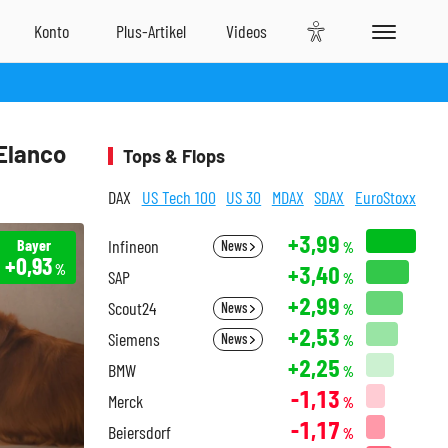
 Elanco
Tops & Flops
DAX
US Tech 100
US 30
MDAX
SDAX
EuroStoxx
+3,99
Bayer
Infineon
News
%
+0,93
+3,40
%
SAP
%
+2,99
Scout24
News
%
+2,53
Siemens
News
%
+2,25
BMW
%
-1,13
Merck
%
-1,17
Beiersdorf
%