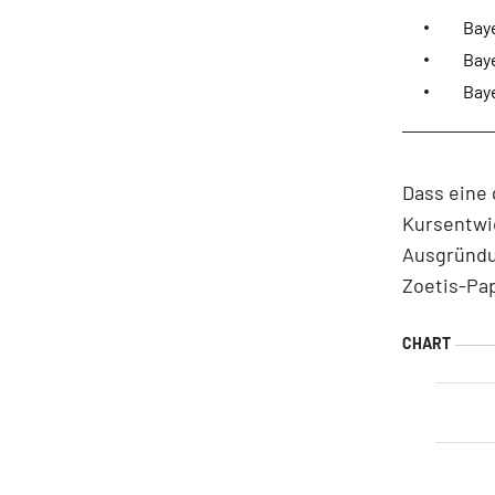
Baye
Baye
Bay
Dass eine 
Kursentwic
Ausgründun
Zoetis-Pap