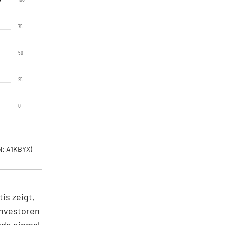
75
50
25
0
: A1KBYX)
is zeigt,
Investoren
ade einmal