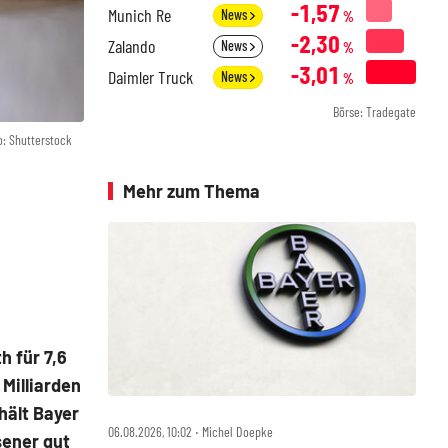
-1,57
Munich Re
News
%
-2,30
Zalando
News
%
-3,01
Daimler Truck
News
%
Börse: Tradegate
o: Shutterstock
Mehr zum Thema
h für 7,6
 Milliarden
rhält Bayer
06.08.2026, 10:02 ‧ Michel Doepke
sener gut