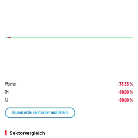
Woche
-73,33
%
1M
-80,00
%
1J
-80,00
%
Baumot Aktie Kennzahlen und Details
Sektorvergleich