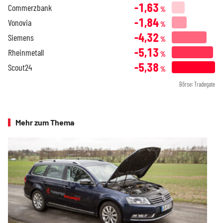
-1,63
Commerzbank
%
-1,84
Vonovia
%
-4,32
Siemens
%
-5,13
Rheinmetall
%
-5,38
Scout24
%
Börse: Tradegate
Mehr zum Thema