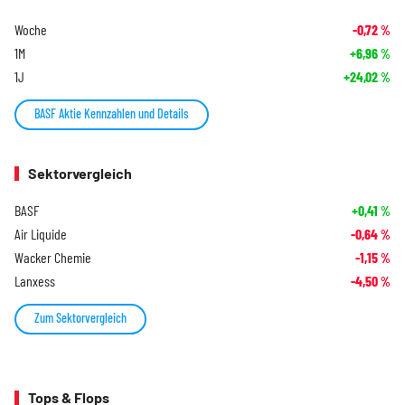
Woche
-0,72
%
1M
+6,96
%
1J
+24,02
%
BASF Aktie Kennzahlen und Details
Sektorvergleich
BASF
+0,41
%
Air Liquide
-0,64
%
Wacker Chemie
-1,15
%
Lanxess
-4,50
%
Zum Sektorvergleich
Tops & Flops