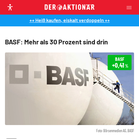
++ Heiß kaufen, eiskalt verdoppeln ++
BASF: Mehr als 30 Prozent sind drin
BASF
+0,41
%
Foto: Börsenmedien AG, BASF