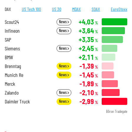
DAX
US Tech 100
US 30
MDAX
SDAX
EuroStoxx
+4,03
Scout24
News
%
+3,64
Infineon
News
%
+3,35
SAP
%
+2,45
Siemens
News
%
+2,11
BMW
%
-1,39
Brenntag
News
%
-1,45
Munich Re
News
%
-1,89
Merck
%
-2,10
Zalando
News
%
-2,99
Daimler Truck
News
%
Börse: Tradegate