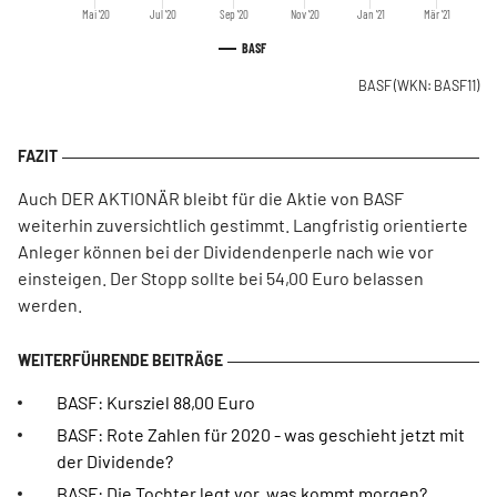
Mai '20
Jul '20
Sep '20
Nov '20
Jan '21
Mär '21
BASF
BASF
(WKN: BASF11)
Auch DER AKTIONÄR bleibt für die Aktie von BASF
weiterhin zuversichtlich gestimmt. Langfristig orientierte
Anleger können bei der Dividendenperle nach wie vor
einsteigen. Der Stopp sollte bei 54,00 Euro belassen
werden.
BASF: Kursziel 88,00 Euro
BASF: Rote Zahlen für 2020 - was geschieht jetzt mit
der Dividende?
BASF: Die Tochter legt vor, was kommt morgen?