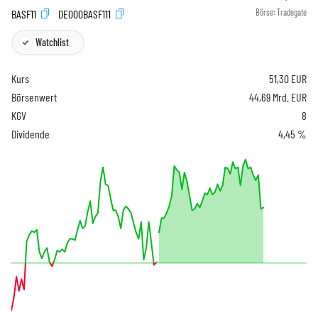
BASF11
DE000BASF111
Börse:
Tradegate
Watchlist
Kurs
51,30
EUR
Börsenwert
44,69 Mrd. EUR
KGV
8
Dividende
4,45 %