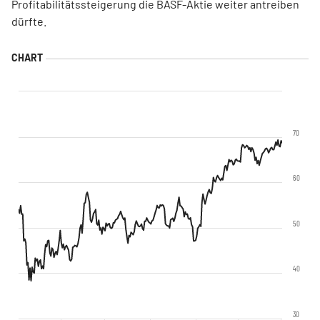
Profitabilitätssteigerung die BASF-Aktie weiter antreiben
dürfte.
70
60
50
40
30