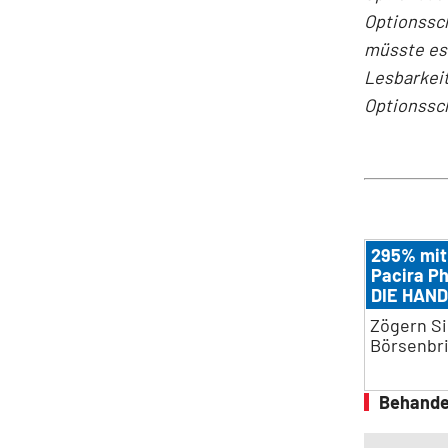
Optionssch
müsste es 
Lesbarkeit
Optionssch
295% mit
Pacira P
DIE HAND
Zögern Si
Börsenbri
Behande