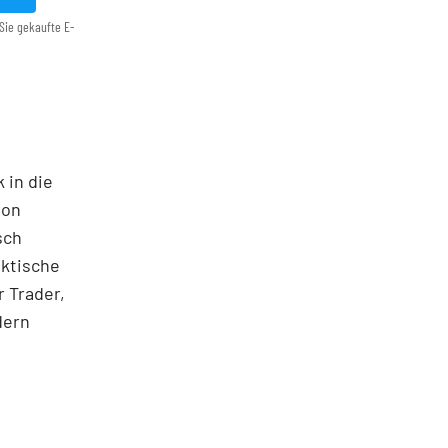
Sie gekaufte E-
 in die
ton
sch
aktische
 Trader,
dern