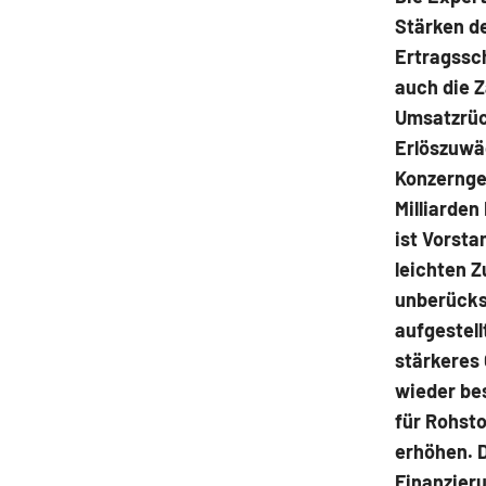
Stärken d
Ertragssc
auch die Z
Umsatzrüc
Erlöszuwä
Konzerngew
Milliarde
ist Vorsta
leichten 
unberücksi
aufgestell
stärkeres
wieder bes
für Rohsto
erhöhen. D
Finanzier