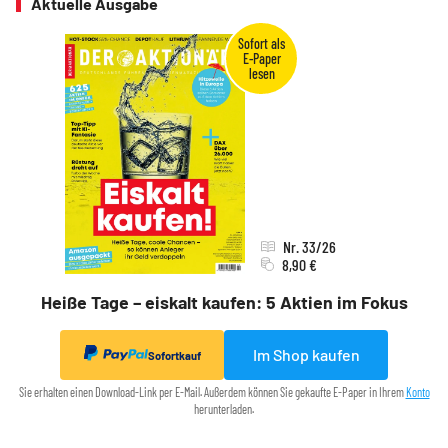
Aktuelle Ausgabe
Nr. 33/26
8,90 €
Heiße Tage – eiskalt kaufen: 5 Aktien im Fokus
Im Shop kaufen
Sofortkauf
Sie erhalten einen Download-Link per E-Mail. Außerdem können Sie gekaufte E-Paper in Ihrem
Konto
herunterladen.