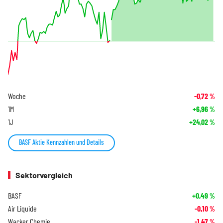
Woche
-0,72
%
1M
+6,96
%
1J
+24,02
%
BASF Aktie Kennzahlen und Details
Sektorvergleich
BASF
+0,49
%
Air Liquide
-0,10
%
Wacker Chemie
-1,47
%