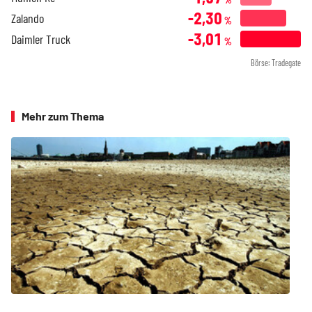
-2,30
Zalando
%
-3,01
Daimler Truck
%
Börse: Tradegate
Mehr zum Thema