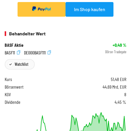
Im Shop kaufen
Behandelter Wert
BASF Aktie
+0,49
%
BASF11
DE000BASF111
Börse:
Tradegate
Watchlist
Kurs
51,48
EUR
Börsenwert
44,69 Mrd. EUR
KGV
8
Dividende
4,45 %