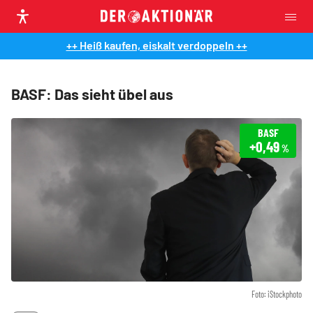
++ Heiß kaufen, eiskalt verdoppeln ++
BASF: Das sieht übel aus
BASF
+0,49
%
Foto: iStockphoto