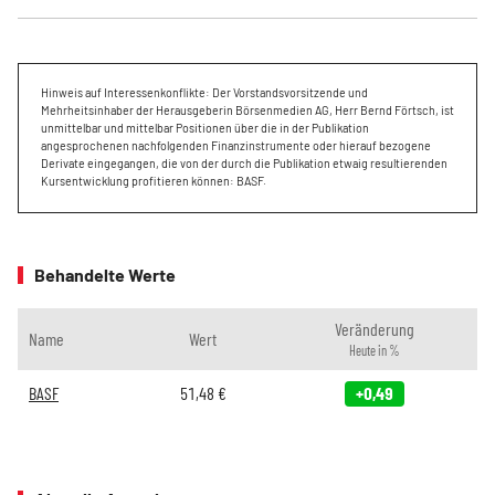
Hinweis auf Interessenkonflikte: Der Vorstandsvorsitzende und
Mehrheitsinhaber der Herausgeberin Börsenmedien AG, Herr Bernd Förtsch, ist
unmittelbar und mittelbar Positionen über die in der Publikation
angesprochenen nachfolgenden Finanzinstrumente oder hierauf bezogene
Derivate eingegangen, die von der durch die Publikation etwaig resultierenden
Kursentwicklung profitieren können: BASF.
Behandelte Werte
Veränderung
Name
Wert
Heute in %
BASF
51,48
€
+0,49