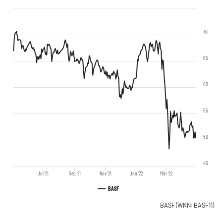
70
65
60
55
50
45
Jul '21
Sep '21
Nov '21
Jan '22
Mär '22
BASF
BASF
(WKN: BASF11)