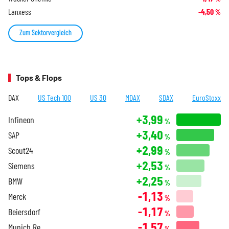
Lanxess
-4,50
%
Zum Sektorvergleich
Tops & Flops
DAX
US Tech 100
US 30
MDAX
SDAX
EuroStoxx
+3,99
Infineon
%
+3,40
SAP
%
+2,99
Scout24
%
+2,53
Siemens
%
+2,25
BMW
%
-1,13
Merck
%
-1,17
Beiersdorf
%
-1,57
Munich Re
%