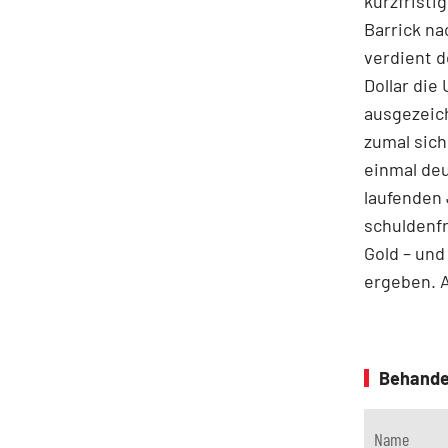
kurzfristi
Barrick na
verdient d
Dollar die
ausgezeich
zumal sich
einmal deu
laufenden 
schuldenfr
Gold – un
ergeben. A
Behande
Name