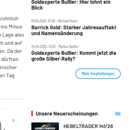
Goldexperte Bußler: Hier lohnt ein
Blick
ichtlich
07.05.2025, 12:58 ‧ Michael Diertl
 ins Minus
Barrick Gold: Starker Jahresauftakt
und Namensänderung
e Lage also
ch und auf
24.04.2025, 13:03 ‧ Markus Bußler
n. Da der
Goldexperte Bußler: Kommt jetzt die
große Silber‑Rally?
, dürften
hnischer
Mehr Empfehlungen
den Tag
Unsere Neuerscheinungen
Alle
Neuerscheinungen
20
HEBELTRADER 141/26