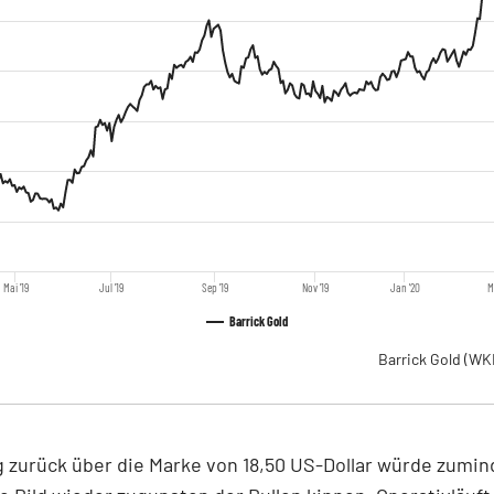
Mai '19
Jul '19
Sep '19
Nov '19
Jan '20
M
Barrick Gold
Barrick Gold
(WK
 zurück über die Marke von 18,50 US-Dollar würde zumin