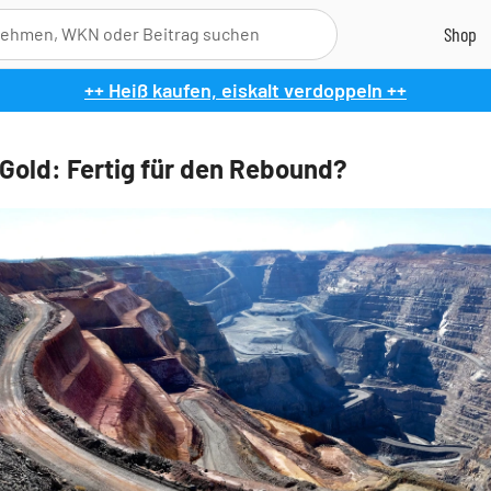
++ Heiß kaufen, eiskalt verdoppeln ++
 Gold: Fertig für den Rebound?