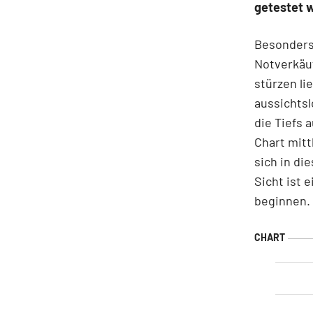
getestet w
Besonders 
Notverkäu
stürzen li
aussichtsl
die Tiefs
Chart mitt
sich in di
Sicht ist 
beginnen.