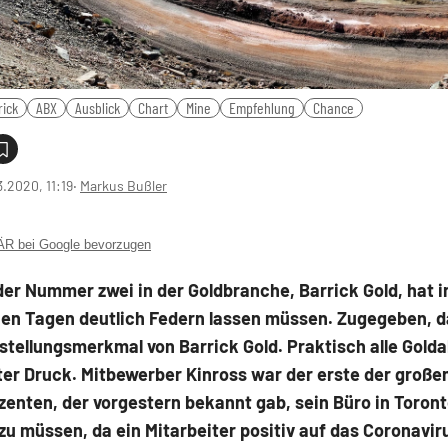
rick
ABX
Ausblick
Chart
Mine
Empfehlung
Chance
3.2020, 11:19
‧
Markus Bußler
 bei Google bevorzugen
der Nummer zwei in der Goldbranche, Barrick Gold, hat i
en Tagen deutlich Federn lassen müssen. Zugegeben, d
nstellungsmerkmal von Barrick Gold. Praktisch alle Gold
er Druck. Mitbewerber Kinross war der erste der große
enten, der vorgestern bekannt gab, sein Büro in Toron
zu müssen, da ein Mitarbeiter positiv auf das Coronavir