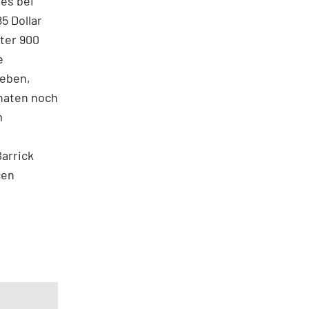
 es bei
5 Dollar
nter 900
e
ieben,
onaten noch
m
arrick
cen