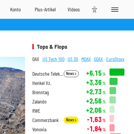
Tops & Flops
DAX
US Tech 100
US 30
MDAX
SDAX
EuroStoxx
+6,15
Deutsche Telekom
News
%
+3,36
Henkel Vz.
%
+2,73
Brenntag
%
+2,56
Zalando
%
+2,06
RWE
%
-1,63
Commerzbank
News
%
-1,84
Vonovia
%