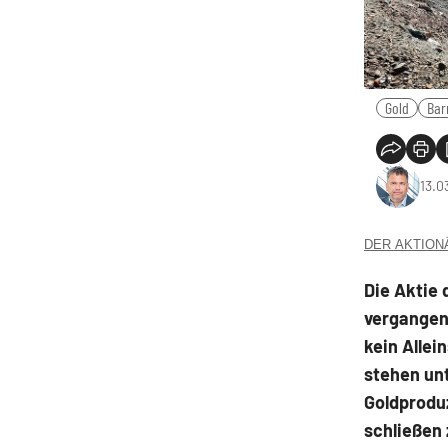
Gold
Bar
13.0
DER AKTIONÄR
Die Aktie 
vergangen
kein Allei
stehen unt
Goldproduz
schließen 