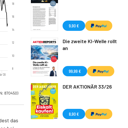
18
16
9,90 €
14
Die zweite KI-Welle rollt
12
an
10
8
99,99 €
är '20
DER AKTIONÄR 33/26
N: 870450)
8,90 €
dest das