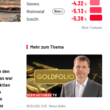
-4,32
Siemens
%
-5,13
Rheinmetall
News
%
-5,38
Scout24
%
Börse: Tradegate
Mehr zum Thema
n den
as war
aktien
n
to
us
08.05.2025, 11:38 ‧ Markus Bußler