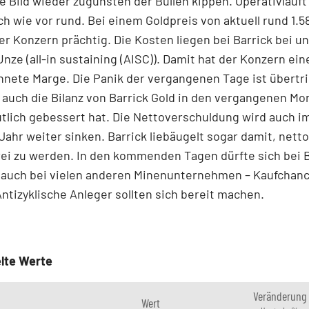
ge Bild wieder zugunsten der Bullen kippen. Operativläuft
ch wie vor rund. Bei einem Goldpreis von aktuell rund 1.58
er Konzern prächtig. Die Kosten liegen bei Barrick bei u
 Unze (all-in sustaining (AISC)). Damit hat der Konzern ein
nete Marge. Die Panik der vergangenen Tage ist übertr
 auch die Bilanz von Barrick Gold in den vergangenen M
tlich gebessert hat. Die Nettoverschuldung wird auch i
Jahr weiter sinken. Barrick liebäugelt sogar damit, netto
ei zu werden. In den kommenden Tagen dürfte sich bei B
d auch bei vielen anderen Minenunternehmen – Kaufchan
ntizyklische Anleger sollten sich bereit machen.
lte Werte
Veränderung
Wert