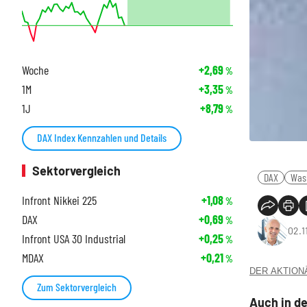
Woche
+2,69
%
1M
+3,35
%
1J
+8,79
%
DAX Index Kennzahlen und Details
Sektorvergleich
DAX
Was
Infront Nikkei 225
+1,08
%
DAX
+0,69
%
02.1
Infront USA 30 Industrial
+0,25
%
MDAX
+0,21
%
DER AKTIONÄR
Zum Sektorvergleich
Auch in de