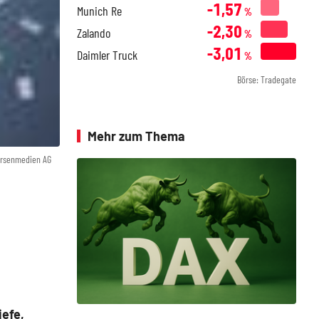
-1,57
Munich Re
%
-2,30
Zalando
%
-3,01
Daimler Truck
%
Börse: Tradegate
Mehr zum Thema
örsenmedien AG
iefe,