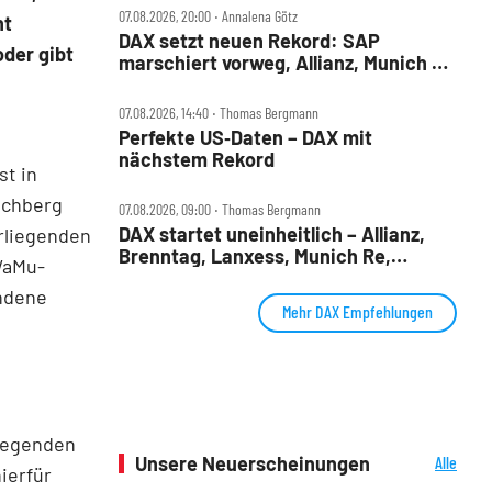
07.08.2026, 20:00 ‧ Annalena Götz
nt
DAX setzt neuen Rekord: SAP
oder gibt
marschiert vorweg, Allianz, Munich Re
& Daimler Truck patzen
07.08.2026, 14:40 ‧ Thomas Bergmann
Perfekte US‑Daten – DAX mit
nächstem Rekord
st in
ochberg
07.08.2026, 09:00 ‧ Thomas Bergmann
DAX startet uneinheitlich – Allianz,
rliegenden
Brenntag, Lanxess, Munich Re,
WaMu-
Porsche SE, SUSS MicroTec im Check
andene
Mehr DAX Empfehlungen
liegenden
Unsere Neuerscheinungen
Alle
ierfür
Neuerscheinungen