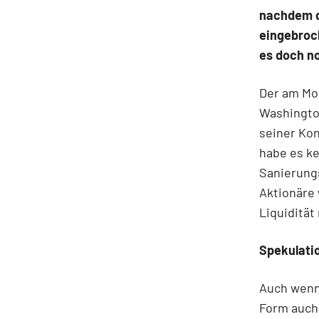
nachdem d
eingebroch
es doch no
Der am Mon
Washingto
seiner Ko
habe es ke
Sanierung
Aktionäre 
Liquidität
Spekulatio
Auch wenn 
Form auch 