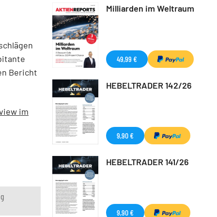
Milliarden im Weltraum
uschlägen
bitante
49,99 €
en Bericht
HEBELTRADER 142/26
rview im
9,90 €
HEBELTRADER 141/26
ng
9,90 €