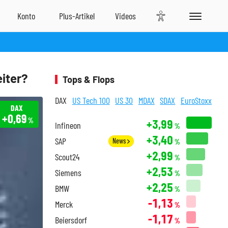
iter?
Tops & Flops
DAX
US Tech 100
US 30
MDAX
SDAX
EuroStoxx
DAX
+0,69
%
+3,99
Infineon
%
+3,40
SAP
News
%
+2,99
Scout24
%
+2,53
Siemens
%
+2,25
BMW
%
-1,13
Merck
%
-1,17
Beiersdorf
%