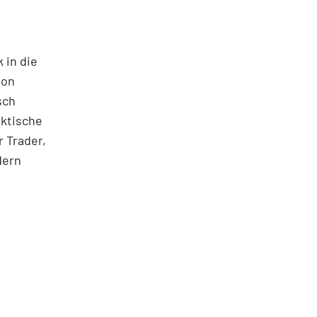
 in die
ton
sch
aktische
 Trader,
dern