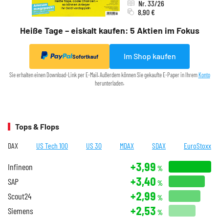
Nr. 33/26
8,90 €
Heiße Tage – eiskalt kaufen: 5 Aktien im Fokus
Im Shop kaufen
Sofortkauf
Sie erhalten einen Download-Link per E-Mail. Außerdem können Sie gekaufte E-Paper in Ihrem
Konto
herunterladen.
Tops & Flops
DAX
US Tech 100
US 30
MDAX
SDAX
EuroStoxx
+3,99
Infineon
%
+3,40
SAP
%
+2,99
Scout24
%
+2,53
Siemens
%