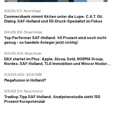
28.08.2014, 13:37 ‧ Marion Schlegel
Commerzbank nimmt Aktien unter die Lupe: C.A.T. Oil,
Dialog, SAF‑Holland und 3D‑Druck‑Spezialist im Fokus
08.04.2015, 18:55 ‧ Michael Schröder
Top‑Performer SAF‑Holland: 40 Prozent sind noch nicht
genug – so handeln Anleger jetzt richtig!
09.04.2015, 08:45 ‧ Nikolas Kessler
DAX startet im Plus: Apple, Alcoa, Gold, NORMA Group,
Nordex, SAF‑Holland, TLG Immobilien und Wincor Nixdorf
im Fokus
20.06.2005, 08:00 ‧ DER AKTIONÄR
Megafusion in Holland?
08.10.2009, 10:51 ‧ Markus Horntrich
Trading‑Tipp SAF‑Holland: Analystenstudie sieht 150
Prozent Kurspotenzial