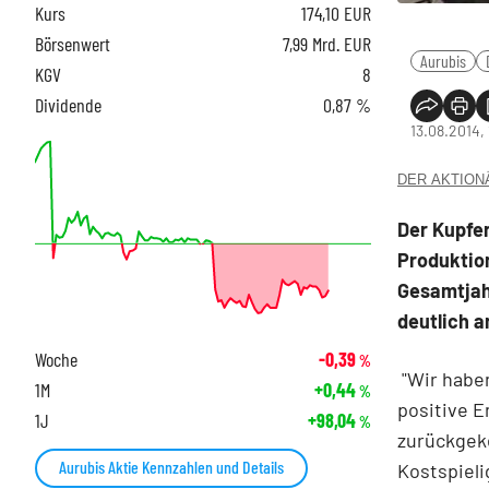
Kurs
174,10
EUR
Börsenwert
7,99 Mrd. EUR
Aurubis
KGV
8
Dividende
0,87 %
13.08.2014,
DER AKTIONÄR
Der Kupfer
Produktio
Gesamtjah
deutlich a
Woche
-0,39
%
"Wir habe
1M
+0,44
%
positive E
1J
+98,04
%
zurückgeke
Aurubis Aktie Kennzahlen und Details
Kostspiel