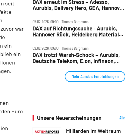
DAX erneut im Stress – Adesso,
n seit
Aurubis, Delivery Hero, GEA, Hannover
fekte
Rück und Hochtief im Check
n
05.02.2026, 09:00 ‧ Thomas Bergmann
DAX auf Richtungssuche ‑ Aurubis,
 zuvor war
Hannover Rück, Heidelberg Materials,
nde
Rational, SAP im Check
n ein
02.02.2026, 09:00 ‧ Thomas Bergmann
blieb ein
DAX trotzt Warsh‑Schock – Aurubis,
Deutsche Telekom, E.on, Infineon,
llionen
Nemetschek, Rheinmetall, Vonovia im
ngen.
Check
Mehr Aurubis Empfehlungen
inen
rden Euro.
Unsere Neuerscheinungen
Alle
Neuerscheinungen
eien
Milliarden im Weltraum