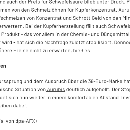
d auch der Preis für Schwefelsäure blieb unter Druck. P
amen von den Schmelzlöhnen für Kupferkonzentrat. Aurub
fschmelzen von Konzentrat und Schrott Geld von den Mi
erwertern. Bei der Kupferherstellung fällt auch Schwefel
 Produkt - das vor allem in der Chemie- und Düngemittel
wird - hat sich die Nachfrage zuletzt stabilisiert. Denno
öhere Preise nicht zu erwarten, hieß es.
ben
urssprung und dem Ausbruch über die 38-Euro-Marke hat
ische Situation von
Aurubis
deutlich aufgehellt. Der Sto
det sich nun wieder in einem komfortablen Abstand. Inv
eiben dabei.
ial von dpa-AFX)