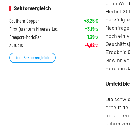
beim Wied
Sektorvergleich
Herbst 201
bereinigte
Southern Copper
+3,25
%
Nachfrage 
First Quantum Minerals Ltd.
+3,19
%
noch ein V
Freeport-McMoRan
+1,39
%
Geschäftsj
Aurubis
-4,02
%
Ergebnis ü
Zum Sektorvergleich
Gewinn von
Euro ein J
Umfeld ble
Die schwie
erneut deu
Im dritten
Jahresverg