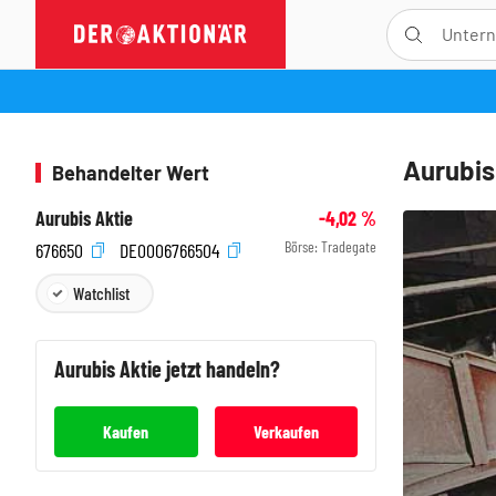
Aurubis
Behandelter Wert
Aurubis Aktie
-4,02
%
Börse:
Tradegate
676650
DE0006766504
Watchlist
Aurubis
Aktie jetzt handeln?
Kaufen
Verkaufen