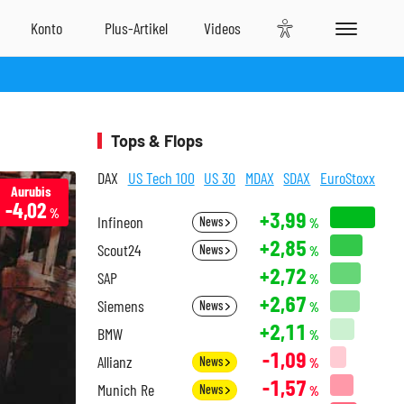
Tops & Flops
DAX
US Tech 100
US 30
MDAX
SDAX
EuroStoxx
Aurubis
-4,02
%
+3,99
Infineon
News
%
+2,85
Scout24
News
%
+2,72
SAP
%
+2,67
Siemens
News
%
+2,11
BMW
%
-1,09
Allianz
News
%
-1,57
Munich Re
News
%