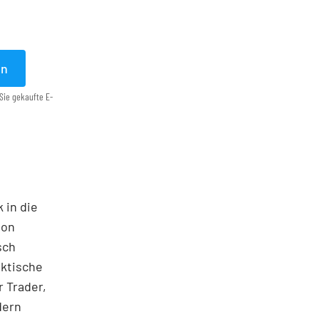
en
Sie gekaufte E-
 in die
ton
sch
aktische
 Trader,
dern