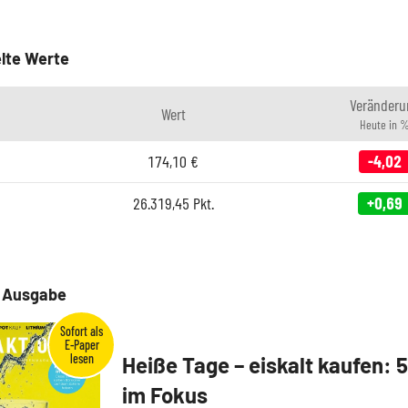
lte Werte
Veränderu
Wert
Heute in 
174,10
€
-4,02
26.319,45
Pkt.
+0,69
e Ausgabe
Heiße Tage – eiskalt kaufen: 
im Fokus