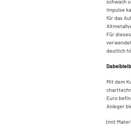
schwach un
Impulse k
für das Au
Altmetallv
Für dieses
verwendet 
deutlich h
Dabeiblei
Mit dem K
charttechn
Euro befin
Anleger bl
(mit Mater