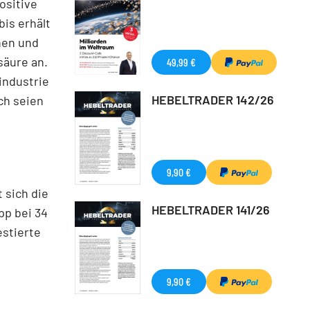
ositive
is erhält
nen und
säure an.
49,99 €
industrie
HEBELTRADER 142/26
ch seien
9,90 €
 sich die
HEBELTRADER 141/26
pp bei 34
estierte
9,90 €