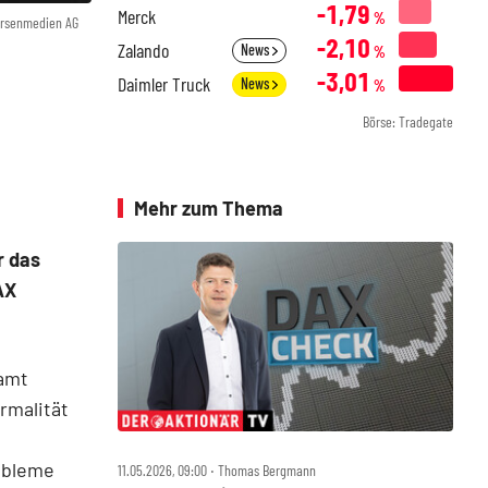
-1,79
Merck
%
örsenmedien AG
-2,10
Zalando
News
%
-3,01
Daimler Truck
News
%
Börse: Tradegate
Mehr zum Thema
r das
AX
amt
rmalität
obleme
11.05.2026, 09:00 ‧ Thomas Bergmann