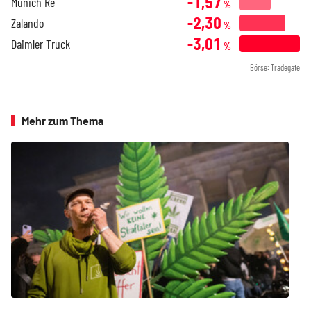
-1,57
Munich Re
%
-2,30
Zalando
%
-3,01
Daimler Truck
%
Börse: Tradegate
Mehr zum Thema