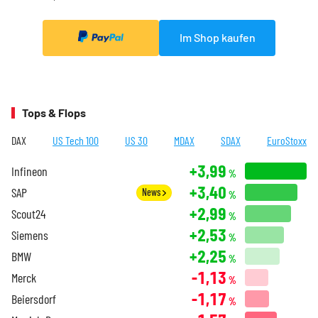
Im Shop kaufen
Tops & Flops
DAX
US Tech 100
US 30
MDAX
SDAX
EuroStoxx
+3,99
Infineon
%
+3,40
SAP
News
%
+2,99
Scout24
%
+2,53
Siemens
%
+2,25
BMW
%
-1,13
Merck
%
-1,17
Beiersdorf
%