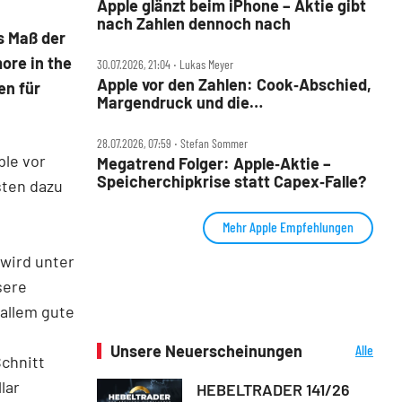
Apple glänzt beim iPhone – Aktie gibt
nach Zahlen dennoch nach
s Maß der
ore in the
30.07.2026, 21:04 ‧ Lukas Meyer
Apple vor den Zahlen: Cook‑Abschied,
en für
Margendruck und die
5‑Billionen‑Frage
28.07.2026, 07:59 ‧ Stefan Sommer
ple vor
Megatrend Folger: Apple‑Aktie –
Speicherchipkrise statt Capex‑Falle?
sten dazu
Mehr Apple Empfehlungen
wird unter
sere
 allem gute
Unsere Neuerscheinungen
Alle
Schnitt
Neuerscheinungen
lar
HEBELTRADER 141/26