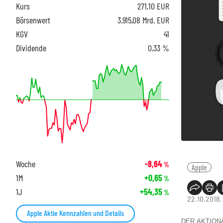
Kurs
271,10
EUR
Börsenwert
3.915,08 Mrd. EUR
KGV
41
Dividende
0,33 %
Woche
-8,64
%
Apple
1M
+0,65
%
1J
+54,35
%
22.10.2018,
Apple Aktie Kennzahlen und Details
DER AKTIONÄR