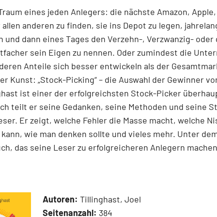
 Traum eines jeden Anlegers: die nächste Amazon, Apple,
 allen anderen zu finden, sie ins Depot zu legen, jahrelan
n und dann eines Tages den Verzehn-, Verzwanzig- oder 
tfacher sein Eigen zu nennen. Oder zumindest die Unt
 deren Anteile sich besser entwickeln als der Gesamtmar
r Kunst: „Stock-Picking“ – die Auswahl der Gewinner v
nghast ist einer der erfolgreichsten Stock-Picker überhaup
h teilt er seine Gedanken, seine Methoden und seine S
ser. Er zeigt, welche Fehler die Masse macht, welche N
kann, wie man denken sollte und vieles mehr. Unter dem
ch, das seine Leser zu erfolgreicheren Anlegern machen
Autoren:
Tillinghast, Joel
Seitenanzahl:
384