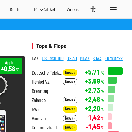
Tops & Flops
DAX
US Tech 100
US 30
MDAX
SDAX
EuroStoxx
Apple
+0,58
%
+5,71
Deutsche Telekom
News
%
+3,59
Henkel Vz.
News
%
+2,73
Brenntag
%
+2,48
Zalando
News
%
+2,20
RWE
News
%
-1,42
Vonovia
News
%
-1,45
Commerzbank
News
%