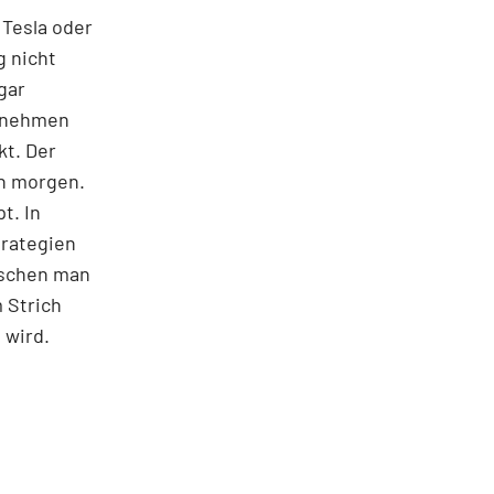
 Tesla oder
g nicht
gar
ernehmen
kt. Der
on morgen.
t. In
trategien
ischen man
 Strich
 wird.