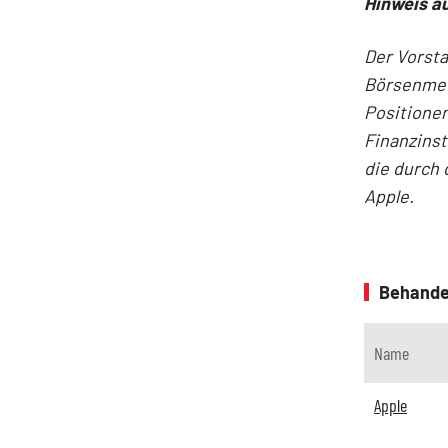
Hinweis au
Der Vorst
Börsenmedi
Positionen
Finanzins
die durch 
Apple.
Behande
Name
Apple