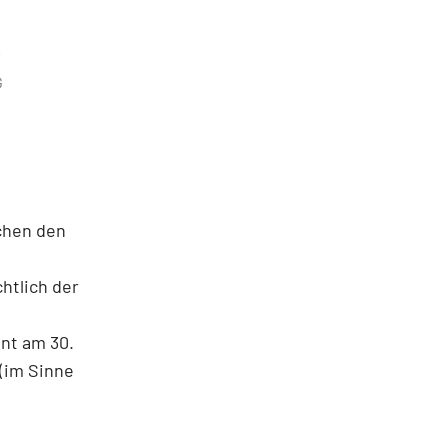
G
chen den
htlich der
nt am 30.
(im Sinne