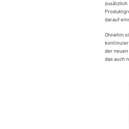
zusätzlich
Produktgru
darauf ein
Ohnehin s
kontinuier
der neuen 
das auch n