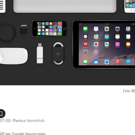
Foto: B
 07:50
‧ Markus Horntrich
 bei Google bevorzugen