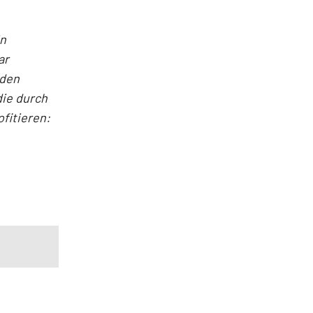
in
ar
nden
die durch
fitieren: