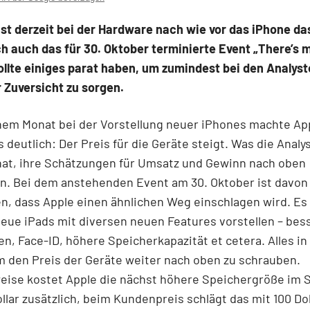
ist derzeit bei der Hardware nach wie vor das iPhone da
h auch das für 30. Oktober terminierte Event „There’s m
llte einiges parat haben, um zumindest bei den Analyst
 Zuversicht zu sorgen.
nem Monat bei der Vorstellung neuer iPhones machte Ap
s deutlich: Der Preis für die Geräte steigt. Was die Analy
at, ihre Schätzungen für Umsatz und Gewinn nach oben
n. Bei dem anstehenden Event am 30. Oktober ist davon
, dass Apple einen ähnlichen Weg einschlagen wird. Es 
ue iPads mit diversen neuen Features vorstellen – bes
n, Face-ID, höhere Speicherkapazität et cetera. Alles in
 den Preis der Geräte weiter nach oben zu schrauben.
eise kostet Apple die nächst höhere Speichergröße im 
llar zusätzlich, beim Kundenpreis schlägt das mit 100 Dol