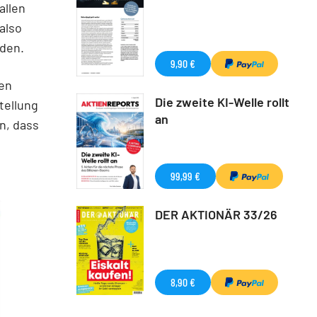
allen
also
rden.
9,90 €
en
Die zweite KI-Welle rollt
tellung
an
n, dass
99,99 €
DER AKTIONÄR 33/26
8,90 €