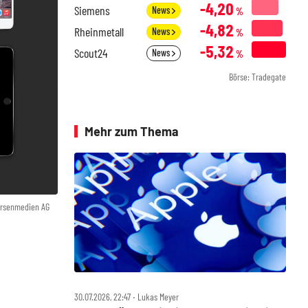
-4,20
Siemens
News
%
-4,82
Rheinmetall
News
%
-5,32
Scout24
News
%
Börse: Tradegate
Mehr zum Thema
örsenmedien AG
30.07.2026, 22:47 ‧ Lukas Meyer