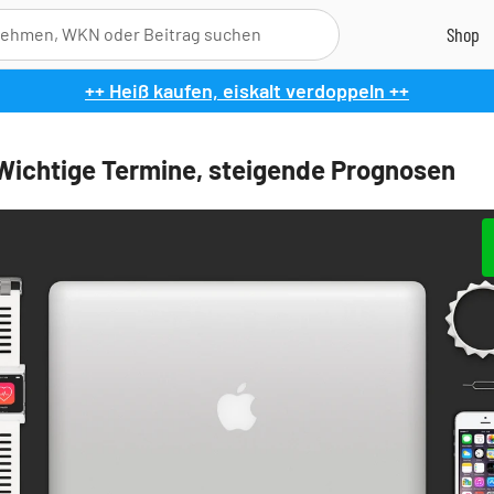
++ Heiß kaufen, eiskalt verdoppeln ++
Wichtige Termine, steigende Prognosen