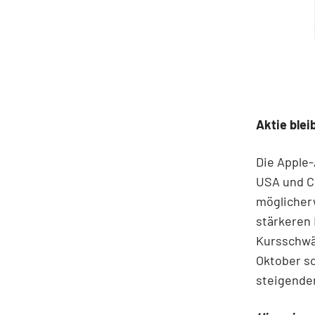
Aktie blei
Die Apple-
USA und C
möglicherw
stärkeren
Kursschwä
Oktober so
steigender