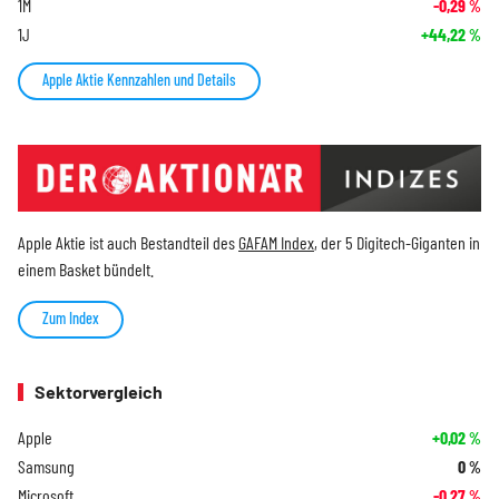
1M
-0,29
%
1J
+44,22
%
Apple Aktie Kennzahlen und Details
Apple Aktie ist auch Bestandteil des
GAFAM Index
, der 5 Digitech-Giganten in
einem Basket bündelt.
Zum Index
Sektorvergleich
Apple
+0,02
%
Samsung
0
%
Microsoft
-0,27
%