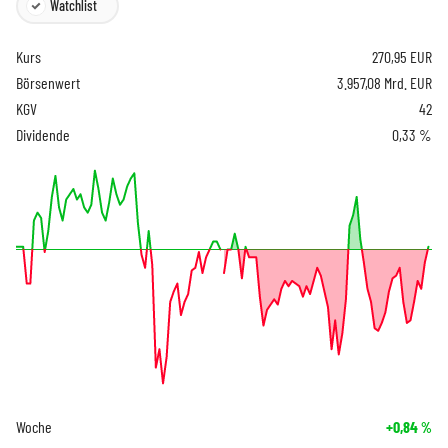
Watchlist
Kurs
270,95
EUR
Börsenwert
3.957,08 Mrd. EUR
KGV
42
Dividende
0,33 %
Woche
+0,84
%