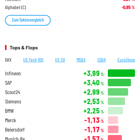
Alphabet (C)
-0,95
%
Zum Sektorvergleich
Tops & Flops
DAX
US Tech 100
US 30
MDAX
SDAX
EuroStoxx
+3,99
Infineon
%
+3,40
SAP
%
+2,99
Scout24
%
+2,53
Siemens
%
+2,25
BMW
%
-1,13
Merck
%
-1,17
Beiersdorf
%
-1,57
Munich Re
%