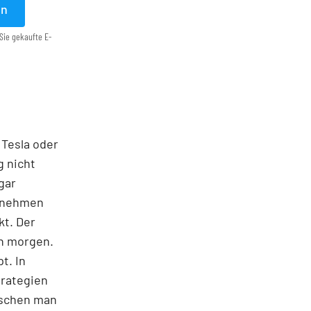
en
Sie gekaufte E-
 Tesla oder
g nicht
gar
ernehmen
kt. Der
on morgen.
t. In
trategien
ischen man