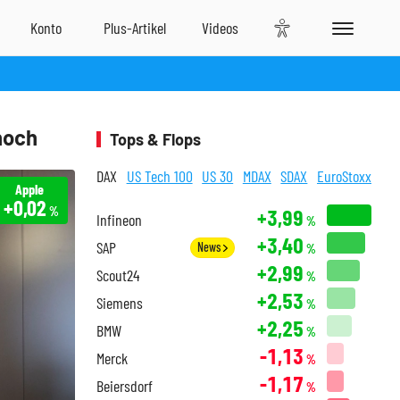
hoch
Tops & Flops
DAX
US Tech 100
US 30
MDAX
SDAX
EuroStoxx
Apple
+0,02
%
+3,99
Infineon
%
+3,40
SAP
News
%
+2,99
Scout24
%
+2,53
Siemens
%
+2,25
BMW
%
-1,13
Merck
%
-1,17
Beiersdorf
%