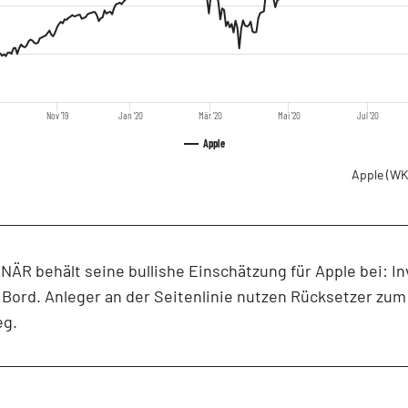
Nov '19
Jan '20
Mär '20
Mai '20
Jul '20
Apple
Apple
(WK
ÄR behält seine bullishe Einschätzung für Apple bei: In
 Bord. Anleger an der Seitenlinie nutzen Rücksetzer zum
eg.