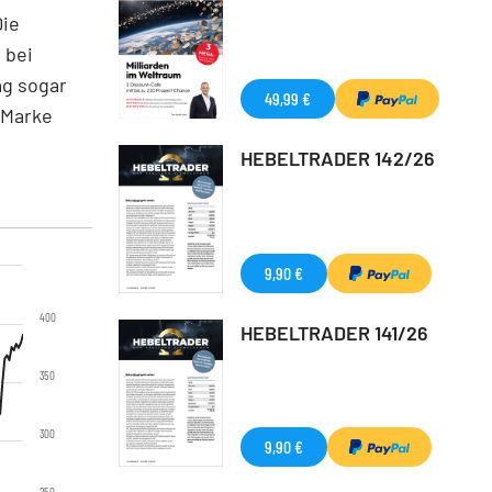
Die
 bei
ag sogar
49,99 €
-Marke
HEBELTRADER 142/26
9,90 €
400
HEBELTRADER 141/26
350
300
9,90 €
250