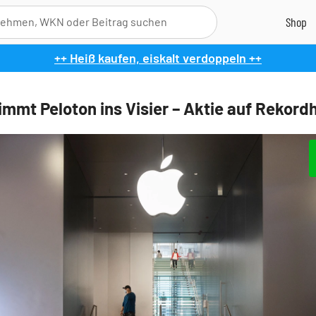
++ Heiß kaufen, eiskalt verdoppeln ++
immt Peloton ins Visier – Aktie auf Rekord