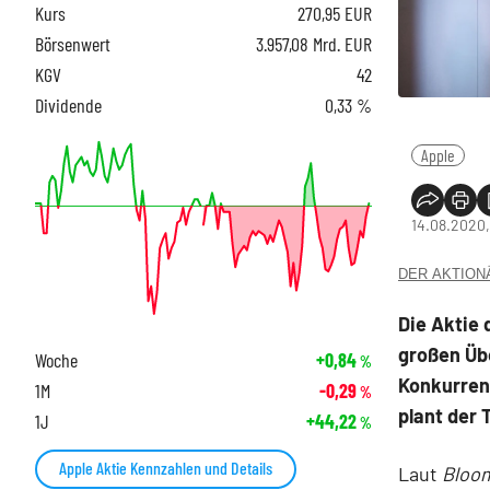
Kurs
270,95
EUR
Börsenwert
3.957,08 Mrd. EUR
KGV
42
Dividende
0,33 %
Apple
14.08.2020,
DER AKTIONÄR
Die Aktie 
großen Üb
Woche
+0,84
%
Konkurren
1M
-0,29
%
plant der
1J
+44,22
%
Apple Aktie Kennzahlen und Details
Laut
Bloo