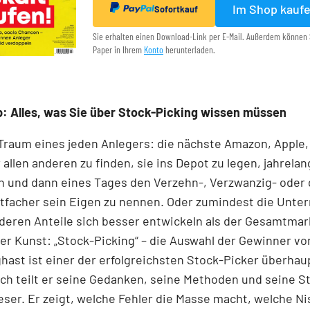
Im Shop kauf
Sofortkauf
Sie erhalten einen Download-Link per E-Mail. Außerdem können 
Paper in Ihrem
Konto
herunterladen.
: Alles, was Sie über Stock-Picking wissen müssen
 Traum eines jeden Anlegers: die nächste Amazon, Apple,
 allen anderen zu finden, sie ins Depot zu legen, jahrelan
n und dann eines Tages den Verzehn-, Verzwanzig- oder 
tfacher sein Eigen zu nennen. Oder zumindest die Unt
 deren Anteile sich besser entwickeln als der Gesamtmar
r Kunst: „Stock-Picking“ – die Auswahl der Gewinner v
nghast ist einer der erfolgreichsten Stock-Picker überhaup
h teilt er seine Gedanken, seine Methoden und seine S
ser. Er zeigt, welche Fehler die Masse macht, welche N