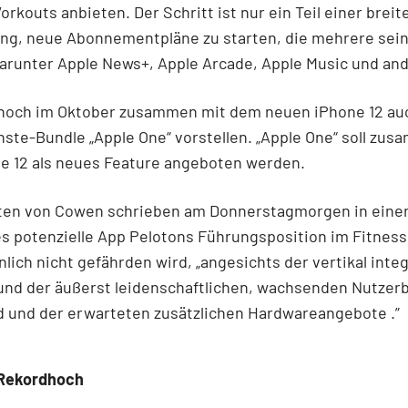
Workouts anbieten. Der Schritt ist nur ein Teil einer breit
ng, neue Abonnementpläne zu starten, die mehrere sein
arunter Apple News+, Apple Arcade, Apple Music und and
l noch im Oktober zusammen mit dem neuen iPhone 12 au
ste-Bundle „Apple One“ vorstellen. „Apple One“ soll zu
e 12 als neues Feature angeboten werden.
sten von Cowen schrieben am Donnerstagmorgen in einer
s potenzielle App Pelotons Führungsposition im Fitnes
lich nicht gefährden wird, „angesichts der vertikal inte
und der äußerst leidenschaftlichen, wachsenden Nutzerb
d und der erwarteten zusätzlichen Hardwareangebote .”
 Rekordhoch