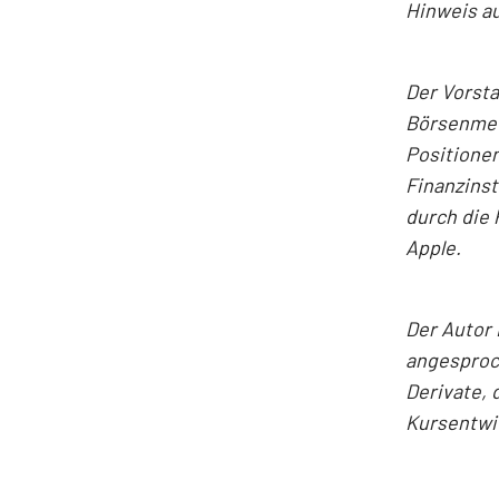
Hinweis au
Der Vorst
Börsenmedi
Positionen
Finanzins
durch die 
Apple.
Der Autor 
angesproc
Derivate, 
Kursentwic