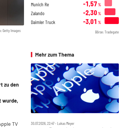
-1,57
Munich Re
%
-2,30
Zalando
%
-3,01
Daimler Truck
%
o: Getty Images
Börse: Tradegate
Mehr zum Thema
t zu den
t wurde,
Apple TV
30.07.2026, 22:47 ‧ Lukas Meyer