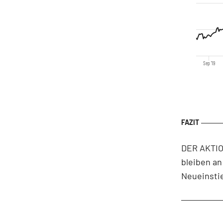
Sep '19
DER AKTION
bleiben an
Neueinsti