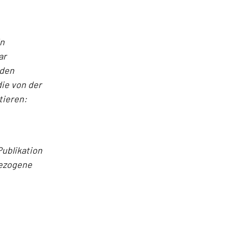
in
ar
nden
ie von der
tieren:
Publikation
bezogene