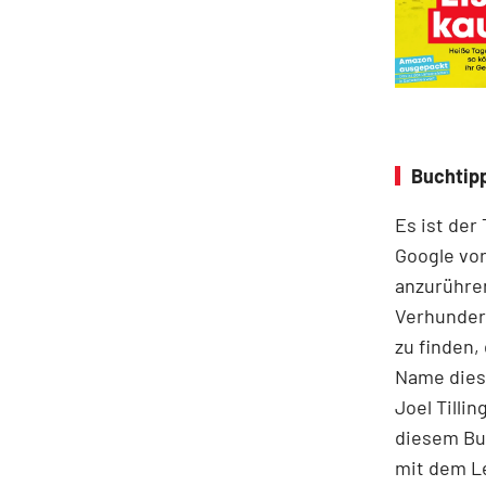
Buchtipp
Es ist der
Google vor
anzurühre
Verhunder
zu finden,
Name diese
Joel Tilli
diesem Buc
mit dem Le