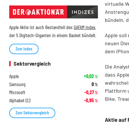
virtuelle 
Anstrengu
bündeln, d
Apple Aktie ist auch Bestandteil des
GAFAM Index
,
Apple sol
der 5 Digitech-Giganten in einem Basket bündelt.
neuen Dien
Zum Index
dem iPhon
Sektorvergleich
Die Analy
dass Apple
Apple
+0,02
%
wahrschein
Samsung
0
%
Plattform 
Microsoft
-0,27
%
Bike, Trea
Alphabet (C)
-0,95
%
Zum Sektorvergleich
Aktie auf