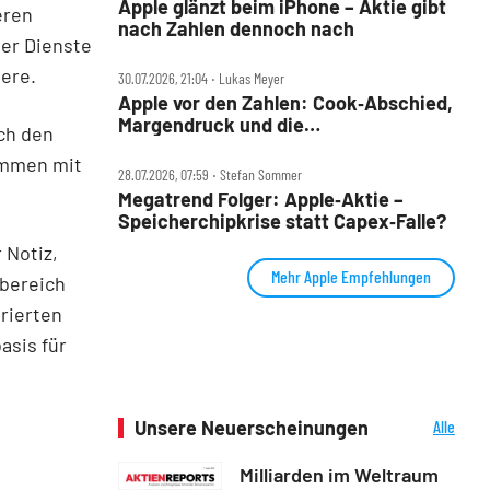
Apple glänzt beim iPhone – Aktie gibt
eren
nach Zahlen dennoch nach
er Dienste
ere.
30.07.2026, 21:04 ‧ Lukas Meyer
Apple vor den Zahlen: Cook‑Abschied,
Margendruck und die
ch den
5‑Billionen‑Frage
sammen mit
28.07.2026, 07:59 ‧ Stefan Sommer
Megatrend Folger: Apple‑Aktie –
Speicherchipkrise statt Capex‑Falle?
 Notiz,
Mehr Apple Empfehlungen
sbereich
grierten
asis für
Unsere Neuerscheinungen
Alle
Neuerscheinungen
Milliarden im Weltraum