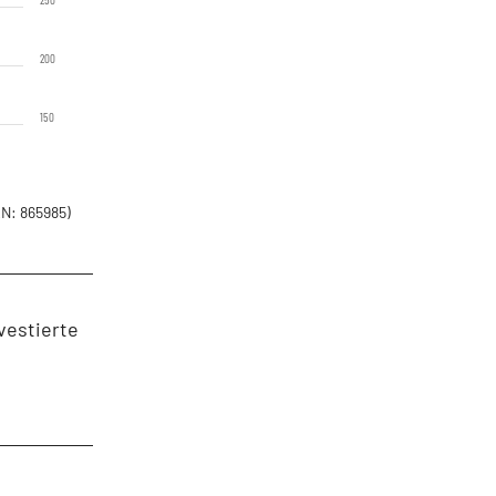
200
150
N: 865985)
vestierte