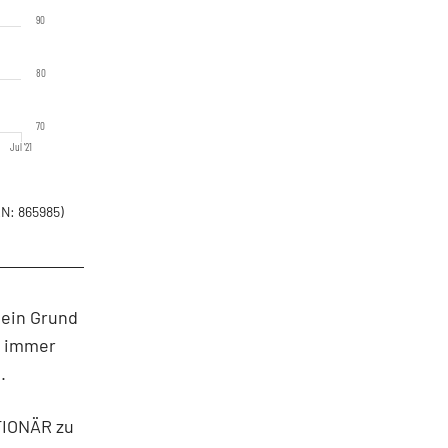
90
80
70
Jul '21
N: 865985)
 ein Grund
r immer
.
KTIONÄR zu