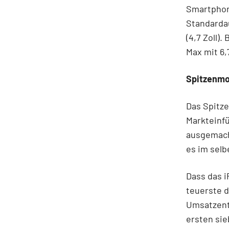
Smartphone
Standardau
(4,7 Zoll)
Max mit 6,
Spitzenmod
Das Spitze
Markteinf
ausgemacht
es im selb
Dass das i
teuerste d
Umsatzent
ersten si