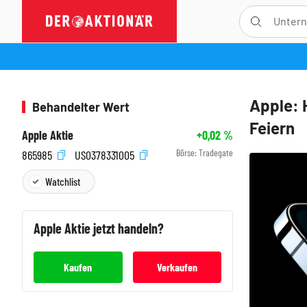
Apple: 
Behandelter Wert
Feiern
Apple Aktie
+0,02
%
Börse:
Tradegate
865985
US0378331005
Watchlist
Apple
Aktie jetzt handeln?
Kaufen
Verkaufen