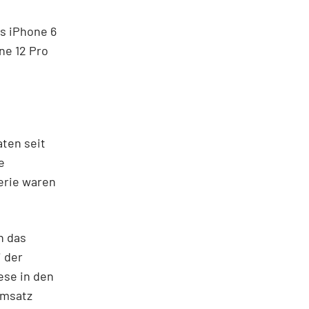
as iPhone 6
ne 12 Pro
aten seit
e
erie waren
h das
i der
ese in den
Umsatz