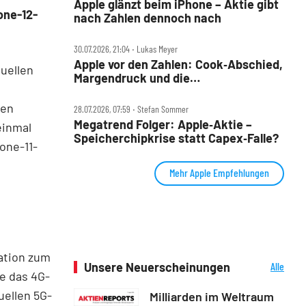
Apple glänzt beim iPhone – Aktie gibt
one-12-
nach Zahlen dennoch nach
30.07.2026, 21:04 ‧ Lukas Meyer
Apple vor den Zahlen: Cook‑Abschied,
uellen
Margendruck und die
5‑Billionen‑Frage
nen
28.07.2026, 07:59 ‧ Stefan Sommer
Megatrend Folger: Apple‑Aktie –
einmal
Speicherchipkrise statt Capex‑Falle?
one-11-
Mehr Apple Empfehlungen
iation zum
Unsere Neuerscheinungen
Alle
le das 4G-
Neuerscheinungen
uellen 5G-
Milliarden im Weltraum