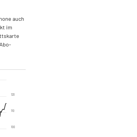
Phone auch
kt im
ttskarte
 Abo-
120
110
100