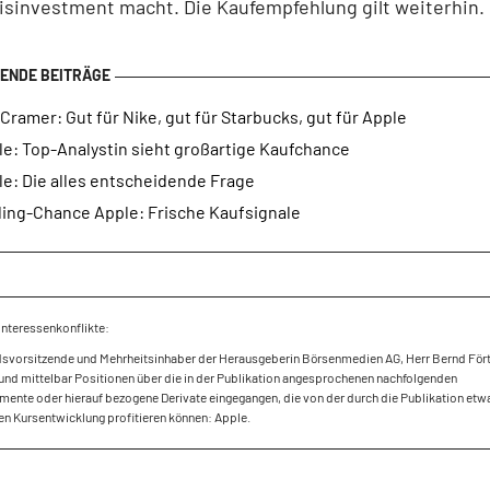
sinvestment macht. Die Kaufempfehlung gilt weiterhin.
Cramer: Gut für Nike, gut für Starbucks, gut für Apple
le: Top-Analystin sieht großartige Kaufchance
le: Die alles entscheidende Frage
ding-Chance Apple: Frische Kaufsignale
Interessenkonflikte:
dsvorsitzende und Mehrheitsinhaber der Herausgeberin Börsenmedien AG, Herr Bernd Fört
und mittelbar Positionen über die in der Publikation angesprochenen nachfolgenden
mente oder hierauf bezogene Derivate eingegangen, die von der durch die Publikation etw
en Kursentwicklung profitieren können: Apple.