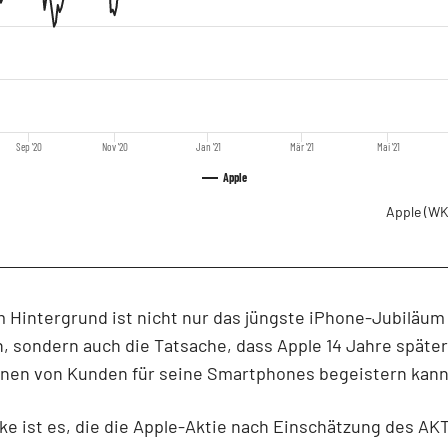
Sep '20
Nov '20
Jan '21
Mär '21
Mai '21
Apple
Apple
(WK
 Hintergrund ist nicht nur das jüngste iPhone-Jubiläum
, sondern auch die Tatsache, dass Apple 14 Jahre späte
ionen von Kunden für seine Smartphones begeistern kann
ke ist es, die die Apple-Aktie nach Einschätzung des A