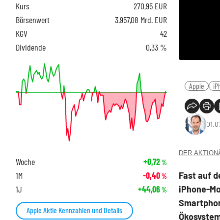
Kurs
270,95
EUR
Börsenwert
3.957,08 Mrd. EUR
KGV
42
Dividende
0,33 %
Apple
iP
01.0
DER AKTIONÄR
Woche
+0,72
%
Fast auf d
1M
-0,40
%
iPhone-Mod
1J
+44,06
%
Smartphon
Apple Aktie Kennzahlen und Details
Ökosystem 