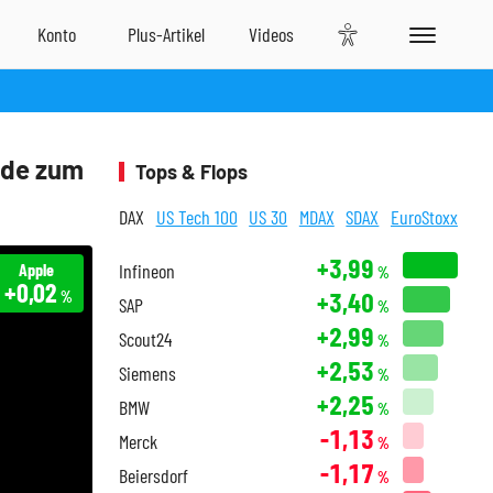
nde zum
Tops & Flops
DAX
US Tech 100
US 30
MDAX
SDAX
EuroStoxx
+3,99
Apple
Infineon
%
+0,02
+3,40
%
SAP
%
+2,99
Scout24
%
+2,53
Siemens
%
+2,25
BMW
%
-1,13
Merck
%
-1,17
Beiersdorf
%