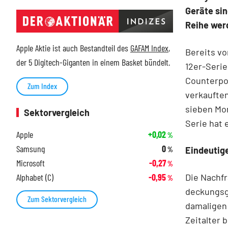
Geräte sin
Reihe werd
Apple Aktie ist auch Bestandteil des
GAFAM Index
,
Bereits vo
der 5 Digitech-Giganten in einem Basket bündelt.
12er-Serie
Counterpoi
Zum Index
verkauften
sieben Mon
Sektorvergleich
Serie hat 
Apple
+0,02
%
Samsung
0
Eindeutige
%
Microsoft
-0,27
%
Die Nachfr
Alphabet (C)
-0,95
%
deckungsgl
Zum Sektorvergleich
damaligen 
Zeitalter 