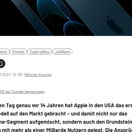
hone
Umsatz
Superzyklus
Jubiläum
7.2021, 12:05
‧
Nikolas Kessler
 bei Google bevorzugen
en Tag genau vor 14 Jahren hat Apple in den USA das er
ell auf den Markt gebracht – und damit nicht nur das
e-Segment aufgemischt, sondern auch den Grundstein 
mit mehr als einer Milliarde Nutzern gelegt. Die Ansprü