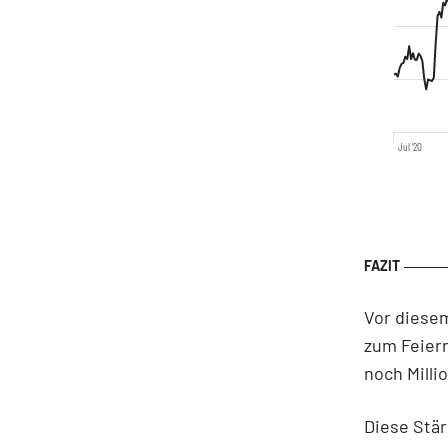
Jul '20
Vor diesem
zum Feiern
noch Mill
Diese Stär