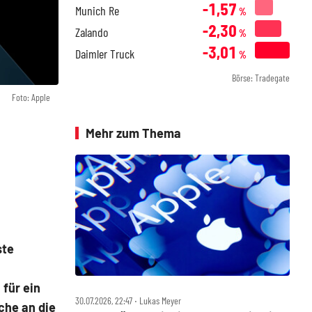
-1,57
Munich Re
%
-2,30
Zalando
%
-3,01
Daimler Truck
%
Börse: Tradegate
Foto: Apple
Mehr zum Thema
ste
für ein
30.07.2026, 22:47 ‧ Lukas Meyer
che an die