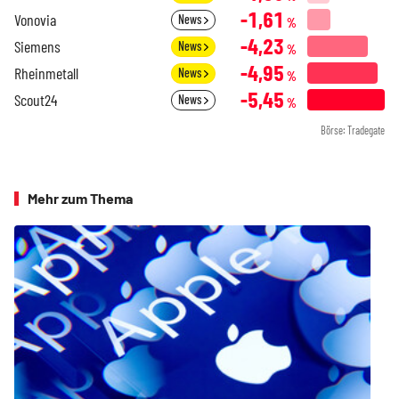
-1,61
Vonovia
News
%
-4,23
Siemens
News
%
-4,95
Rheinmetall
News
%
-5,45
Scout24
News
%
Börse: Tradegate
Mehr zum Thema