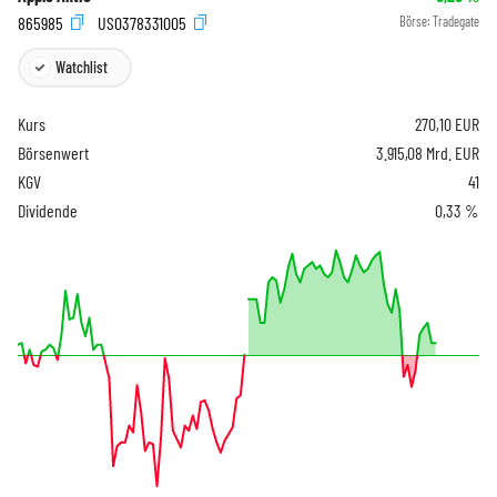
865985
US0378331005
Börse:
Tradegate
Watchlist
Kurs
270,10
EUR
Börsenwert
3.915,08 Mrd. EUR
KGV
41
Dividende
0,33 %