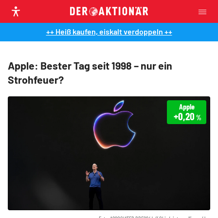
++ Heiß kaufen, eiskalt verdoppeln ++
Apple: Bester Tag seit 1998 – nur ein
Strohfeuer?
Apple
+0,20
%