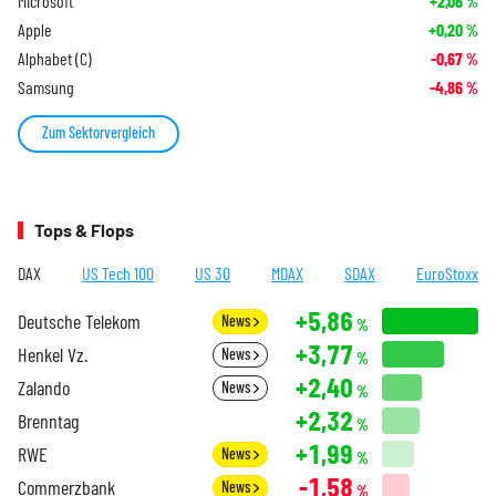
Microsoft
+2,06
%
Apple
+0,20
%
Alphabet (C)
-0,67
%
Samsung
-4,86
%
Zum Sektorvergleich
Tops & Flops
DAX
US Tech 100
US 30
MDAX
SDAX
EuroStoxx
+5,86
Deutsche Telekom
News
%
+3,77
Henkel Vz.
News
%
+2,40
Zalando
News
%
+2,32
Brenntag
%
+1,99
RWE
News
%
-1,58
Commerzbank
News
%