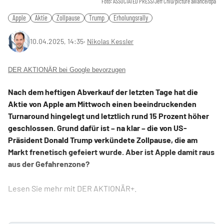
Foto: ASSOCIATED PRESS/Jeff Chiu/picture alliance/dpa
Apple
Aktie
Zollpause
Trump
Erholungsrally
10.04.2025, 14:35
‧
Nikolas Kessler
DER AKTIONÄR bei Google bevorzugen
Nach dem heftigen Abverkauf der letzten Tage hat die
Aktie von Apple am Mittwoch einen beeindruckenden
Turnaround hingelegt und letztlich rund 15 Prozent höher
geschlossen. Grund dafür ist – na klar – die von US-
Präsident Donald Trump verkündete Zollpause, die am
Markt frenetisch gefeiert wurde. Aber ist Apple damit raus
aus der Gefahrenzone?
Lesen Sie mehr mit DER AKTIONÄR+.