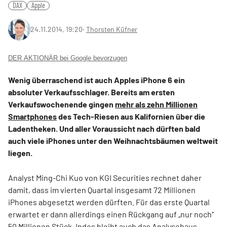
DAX
Apple
24.11.2014, 19:20
‧
Thorsten Küfner
DER AKTIONÄR bei Google bevorzugen
Wenig überraschend ist auch Apples iPhone 6 ein
absoluter Verkaufsschlager. Bereits am ersten
Verkaufswochenende gingen
mehr als zehn Millionen
Smartphones
des Tech-Riesen aus Kalifornien über die
Ladentheken. Und aller Voraussicht nach dürften bald
auch viele iPhones unter den Weihnachtsbäumen weltweit
liegen.
Analyst Ming-Chi Kuo von KGI Securities rechnet daher
damit, dass im vierten Quartal insgesamt 72 Millionen
iPhones abgesetzt werden dürften. Für das erste Quartal
erwartet er dann allerdings einen Rückgang auf „nur noch“
50 Millionen Stück. Indes bleibt auch das Analysehaus