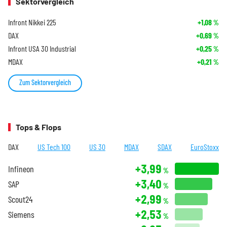
Sektorvergleich
Infront Nikkei 225
+1,08
%
DAX
+0,69
%
Infront USA 30 Industrial
+0,25
%
MDAX
+0,21
%
Zum Sektorvergleich
Tops & Flops
DAX
US Tech 100
US 30
MDAX
SDAX
EuroStoxx
+3,99
Infineon
%
+3,40
SAP
%
+2,99
Scout24
%
+2,53
Siemens
%