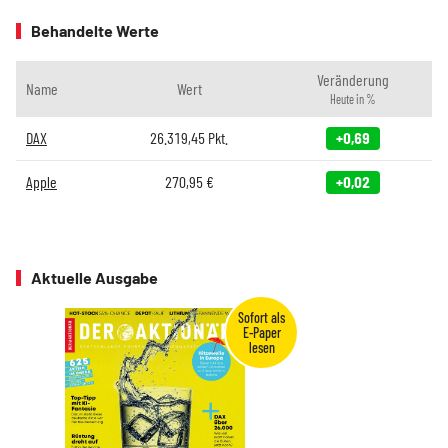
Behandelte Werte
Veränderung
Name
Wert
Heute in %
DAX
26.319,45
Pkt.
+0,69
Apple
270,95
€
+0,02
Aktuelle Ausgabe