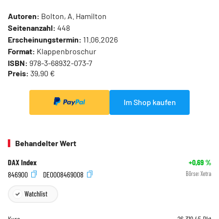
Autoren:
Bolton, A. Hamilton
Seitenanzahl:
448
Erscheinungstermin:
11.06.2026
Format:
Klappenbroschur
ISBN:
978-3-68932-073-7
Preis:
39,90 €
Im Shop kaufen
Behandelter Wert
DAX Index
+0,69
%
846900
DE0008469008
Börse:
Xetra
Watchlist
Kurs
26.319,45
Pkt