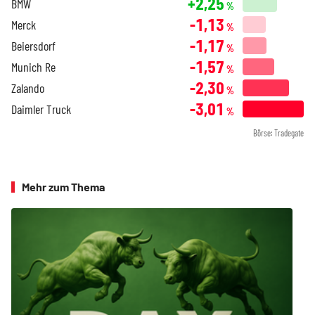
+2,25
BMW
%
-1,13
Merck
%
-1,17
Beiersdorf
%
-1,57
Munich Re
%
-2,30
Zalando
%
-3,01
Daimler Truck
%
Börse: Tradegate
Mehr zum Thema