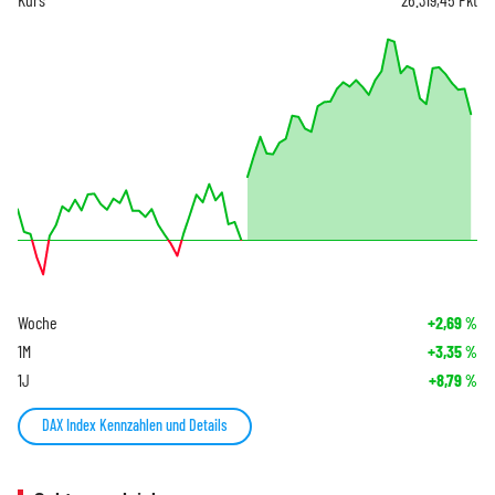
Woche
+2,69
%
1M
+3,35
%
1J
+8,79
%
DAX Index Kennzahlen und Details