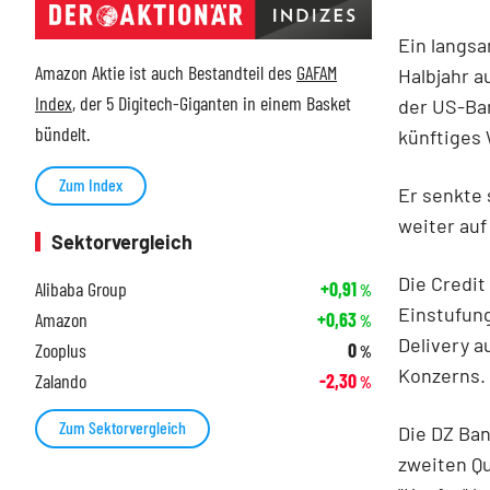
Ein langs
Amazon Aktie ist auch Bestandteil des
GAFAM
Halbjahr a
Index
, der 5 Digitech-Giganten in einem Basket
der US-Ba
bündelt.
künftiges
Zum Index
Er senkte 
weiter auf
Sektorvergleich
Die Credit
Alibaba Group
+0,91
%
Einstufung
Amazon
+0,63
%
Delivery a
Zooplus
0
%
Konzerns.
Zalando
-2,30
%
Zum Sektorvergleich
Die DZ Ban
zweiten Qu