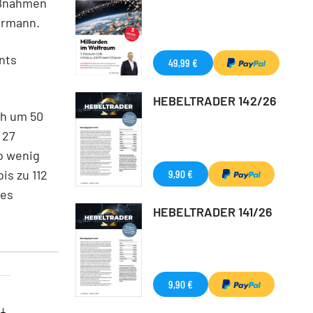
aßnahmen
ermann.
nts
49,99 €
HEBELTRADER 142/26
ch um 50
 27
so wenig
is zu 112
9,90 €
des
HEBELTRADER 141/26
9,90 €