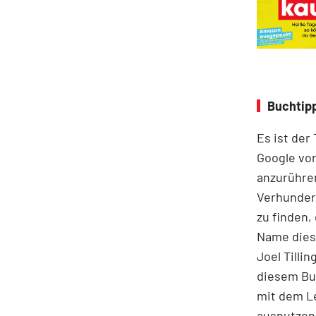
Buchtipp
Es ist der
Google vor
anzurühre
Verhunder
zu finden,
Name diese
Joel Tilli
diesem Buc
mit dem Le
ausnutzen 