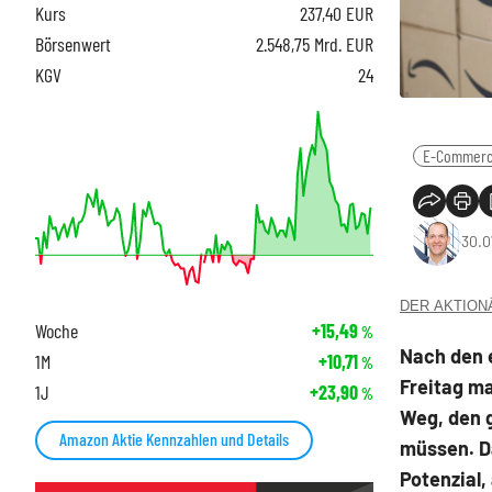
Kurs
237,40
EUR
Börsenwert
2.548,75 Mrd. EUR
KGV
24
E-Commer
30.0
DER AKTIONÄR
Woche
+15,49
%
Nach den 
1M
+10,71
%
Freitag ma
1J
+23,90
%
Weg, den 
Amazon Aktie Kennzahlen und Details
müssen. D
Potenzial,