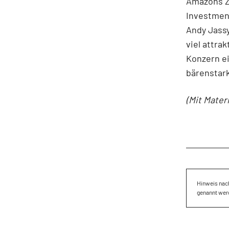
Amazons Za
Investmen
Andy Jassy
viel attra
Konzern e
bärenstark
(Mit Mater
Hinweis nach
genannt wer