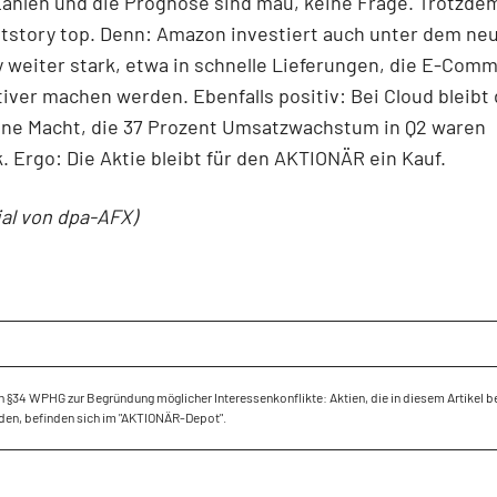
hlen und die Prognose sind mau, keine Frage. Trotzdem
tstory top. Denn: Amazon investiert auch unter dem ne
 weiter stark, etwa in schnelle Lieferungen, die E-Com
ktiver machen werden. Ebenfalls positiv: Bei Cloud bleibt
ine Macht, die 37 Prozent Umsatzwachstum in Q2 waren
. Ergo: Die Aktie bleibt für den AKTIONÄR ein Kauf.
ial von dpa-AFX)
 §34 WPHG zur Begründung möglicher Interessenkonflikte: Aktien, die in diesem Artikel 
den, befinden sich im "AKTIONÄR-Depot".