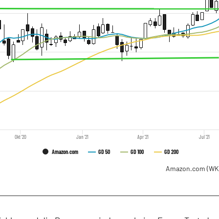
Okt '20
Jan '21
Apr '21
Jul '21
Amazon.com
GD 50
GD 100
GD 200
Amazon.com
(WK