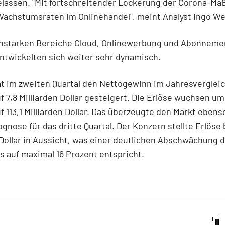
belassen. "Mit fortschreitender Lockerung der Corona-M
 Wachstumsraten im Onlinehandel", meint Analyst Ingo W
nstarken Bereiche Cloud, Onlinewerbung und Abonneme
ntwickelten sich weiter sehr dynamisch.
t im zweiten Quartal den Nettogewinn im Jahresverglei
f 7,8 Milliarden Dollar gesteigert. Die Erlöse wuchsen um
f 113,1 Milliarden Dollar. Das überzeugte den Markt eben
ognose für das dritte Quartal. Der Konzern stellte Erlöse b
 Dollar in Aussicht, was einer deutlichen Abschwächung 
 auf maximal 16 Prozent entspricht.