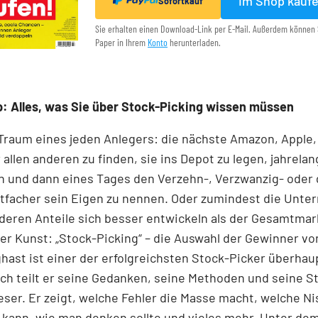
Im Shop kauf
Sofortkauf
Sie erhalten einen Download-Link per E-Mail. Außerdem können 
Paper in Ihrem
Konto
herunterladen.
: Alles, was Sie über Stock-Picking wissen müssen
 Traum eines jeden Anlegers: die nächste Amazon, Apple,
 allen anderen zu finden, sie ins Depot zu legen, jahrelan
n und dann eines Tages den Verzehn-, Verzwanzig- oder 
tfacher sein Eigen zu nennen. Oder zumindest die Unt
 deren Anteile sich besser entwickeln als der Gesamtmar
r Kunst: „Stock-Picking“ – die Auswahl der Gewinner v
nghast ist einer der erfolgreichsten Stock-Picker überhaup
h teilt er seine Gedanken, seine Methoden und seine S
ser. Er zeigt, welche Fehler die Masse macht, welche N
kann, wie man denken sollte und vieles mehr. Unter dem