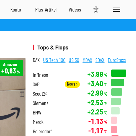
Tops & Flops
DAX
US Tech 100
US 30
MDAX
SDAX
EuroStoxx
Amazon
+0,63
%
+3,99
Infineon
%
+3,40
SAP
News
%
+2,99
Scout24
%
+2,53
Siemens
%
+2,25
BMW
%
-1,13
Merck
%
-1,17
Beiersdorf
%