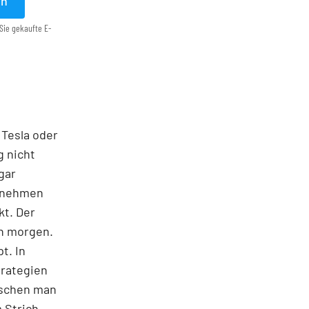
en
Sie gekaufte E-
 Tesla oder
g nicht
gar
ernehmen
kt. Der
on morgen.
t. In
trategien
ischen man
 Strich