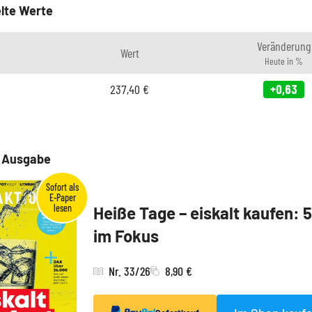
lte Werte
Veränderung
Wert
Heute in %
237,40
€
+0,63
e Ausgabe
Heiße Tage – eiskalt kaufen: 
im Fokus
Nr. 33/26
8,90 €