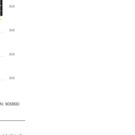
3500
3000
2500
2000
N: 906866)