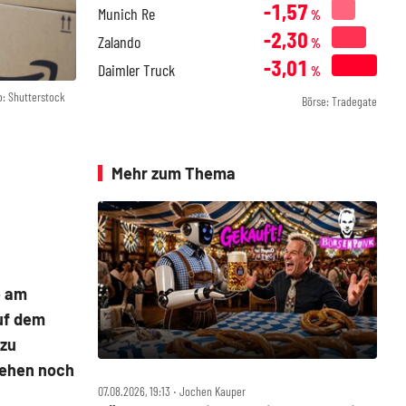
-1,57
Munich Re
%
-2,30
Zalando
%
-3,01
Daimler Truck
%
o: Shutterstock
Börse: Tradegate
Mehr zum Thema
e am
auf dem
 zu
sehen noch
07.08.2026, 19:13 ‧ Jochen Kauper