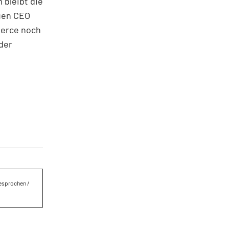
 bleibt die
uen CEO
merce noch
 der
besprochen /