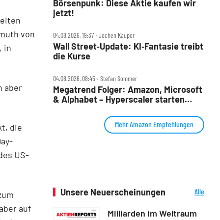
Börsenpunk: Diese Aktie kaufen wir
jetzt!
eiten
nmuth von
04.08.2026, 19:37 ‧ Jochen Kauper
Wall Street‑Update: KI‑Fantasie treibt
 in
die Kurse
04.08.2026, 08:45 ‧ Stefan Sommer
n aber
Megatrend Folger: Amazon, Microsoft
& Alphabet – Hyperscaler starten
wieder durch
Mehr Amazon Empfehlungen
t, die
Day-
 des US-
Unsere Neuerscheinungen
Alle
 zum
Neuerscheinungen
aber auf
Milliarden im Weltraum