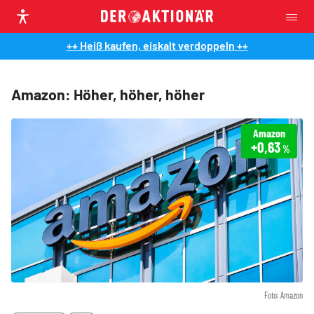
++ Heiß kaufen, eiskalt verdoppeln ++
Amazon: Höher, höher, höher
Amazon
+0,63
%
Foto: Amazon