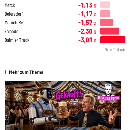
-1,13
Merck
%
-1,17
Beiersdorf
%
-1,57
Munich Re
%
-2,30
Zalando
%
-3,01
Daimler Truck
%
Börse: Tradegate
Mehr zum Thema