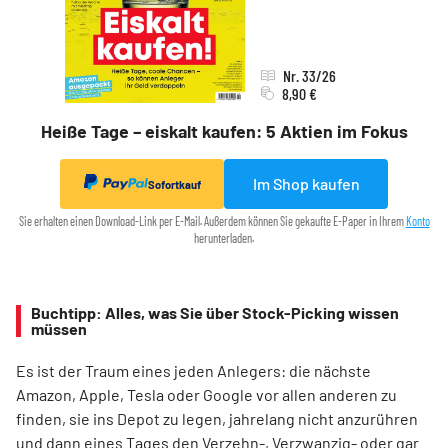
Nr. 33/26
8,90 €
Heiße Tage – eiskalt kaufen: 5 Aktien im Fokus
Im Shop kaufen
Sofortkauf
Sie erhalten einen Download-Link per E-Mail. Außerdem können Sie gekaufte E-Paper in Ihrem
Konto
herunterladen.
Buchtipp: Alles, was Sie über Stock-Picking wissen
müssen
Es ist der Traum eines jeden Anlegers: die nächste
Amazon, Apple, Tesla oder Google vor allen anderen zu
finden, sie ins Depot zu legen, jahrelang nicht anzurühren
und dann eines Tages den Verzehn-, Verzwanzig- oder gar