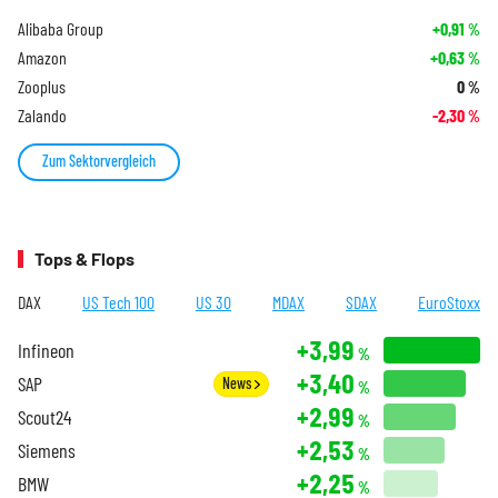
Alibaba Group
+0,91
%
Amazon
+0,63
%
Zooplus
0
%
Zalando
-2,30
%
Zum Sektorvergleich
Tops & Flops
DAX
US Tech 100
US 30
MDAX
SDAX
EuroStoxx
+3,99
Infineon
%
+3,40
SAP
News
%
+2,99
Scout24
%
+2,53
Siemens
%
+2,25
BMW
%