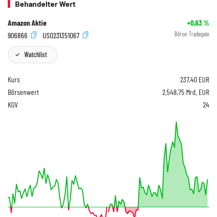
Behandelter Wert
Amazon Aktie
+0,63
%
906866
US0231351067
Börse:
Tradegate
Watchlist
Kurs
237,40
EUR
Börsenwert
2.548,75 Mrd. EUR
KGV
24