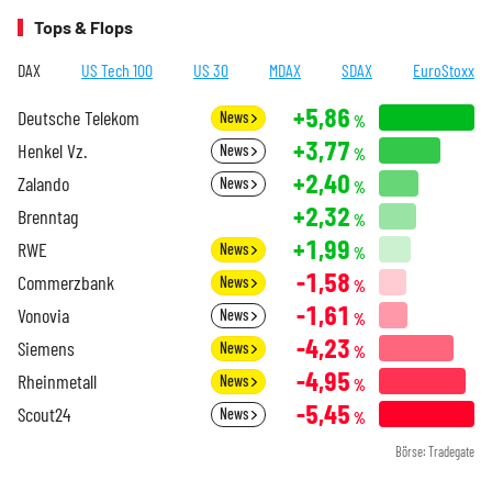
Tops & Flops
DAX
US Tech 100
US 30
MDAX
SDAX
EuroStoxx
+5,86
Deutsche Telekom
News
%
+3,77
Henkel Vz.
News
%
+2,40
Zalando
News
%
+2,32
Brenntag
%
+1,99
RWE
News
%
-1,58
Commerzbank
News
%
-1,61
Vonovia
News
%
-4,23
Siemens
News
%
-4,95
Rheinmetall
News
%
-5,45
Scout24
News
%
Börse: Tradegate