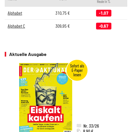
Heute in %
Alphabet
310,75
€
-1,07
Alphabet C
309,95
€
-0,67
Aktuelle Ausgabe
Nr. 33/26
8,90 €