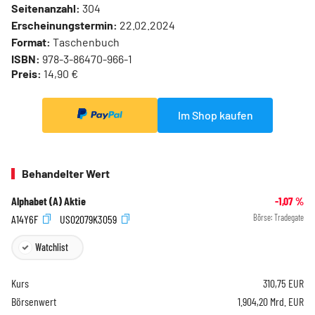
Seitenanzahl:
304
Erscheinungstermin:
22.02.2024
Format:
Taschenbuch
ISBN:
978-3-86470-966-1
Preis:
14,90 €
Im Shop kaufen
Behandelter Wert
Alphabet (A) Aktie
-1,07
%
A14Y6F
US02079K3059
Börse:
Tradegate
Watchlist
Kurs
310,75
EUR
Börsenwert
1.904,20 Mrd. EUR