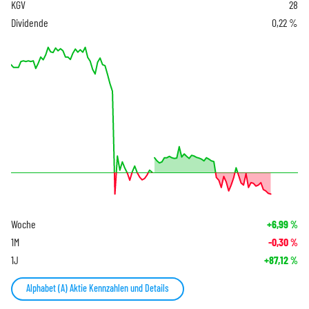
KGV
28
Dividende
0,22 %
Woche
+6,99
%
1M
-0,30
%
1J
+87,12
%
Alphabet (A) Aktie Kennzahlen und Details