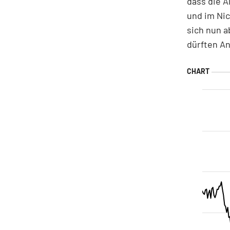
dass die 
und im Nic
sich nun a
dürften An