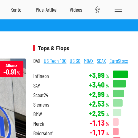
Tops & Flops
DAX
US Tech 100
US 30
MDAX
SDAX
EuroStoxx
Allianz
-0,91
%
+3,99
Infineon
%
+3,40
SAP
%
+2,99
Scout24
%
+2,53
Siemens
%
+2,25
BMW
%
-1,13
Merck
%
-1,17
Beiersdorf
%