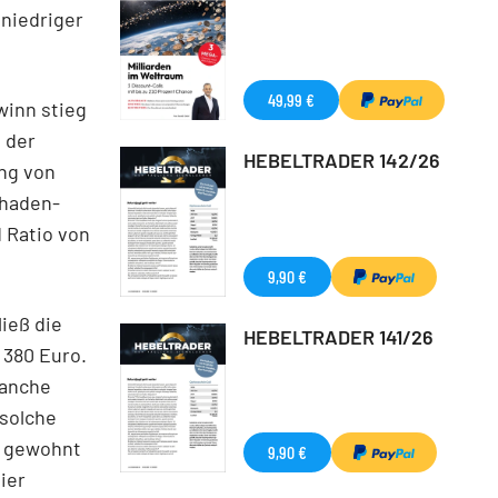
 niedriger
49,99 €
winn stieg
g der
HEBELTRADER 142/26
ng von
chaden-
 Ratio von
9,90 €
ieß die
HEBELTRADER 141/26
i 380 Euro.
ranche
 solche
e gewohnt
9,90 €
ier