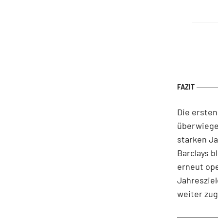
Die ersten
überwiege
starken Ja
Barclays b
erneut ope
Jahresziel
weiter zug