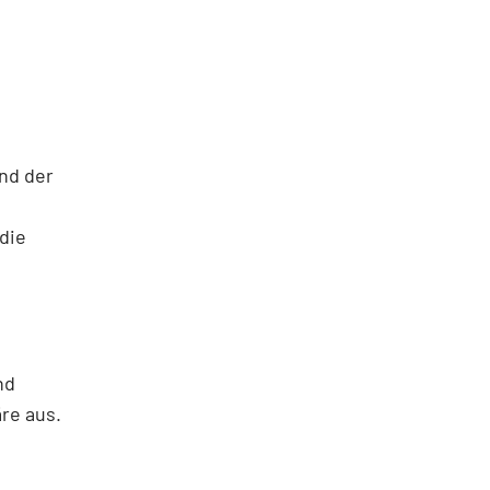
und der
die
nd
äre aus.