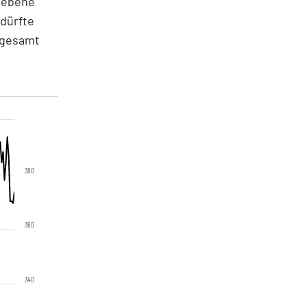
rnebene
 dürfte
nsgesamt
380
360
340