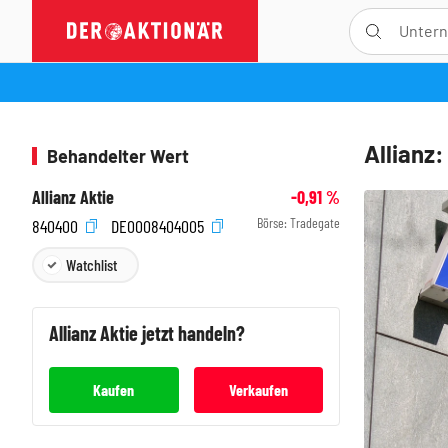
Allianz
Behandelter Wert
Allianz Aktie
-0,91
%
Börse:
Tradegate
840400
DE0008404005
Watchlist
Allianz
Aktie jetzt handeln?
Kaufen
Verkaufen