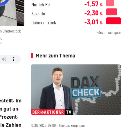
-1,57
Munich Re
%
-2,30
Zalando
%
-3,01
Daimler Truck
%
n/Shutterstock
Börse: Tradegate
Mehr zum Thema
stellt. Im
 gut an.
Prozent.
die Zahlen
07.08.2026, 09:00 ‧ Thomas Bergmann