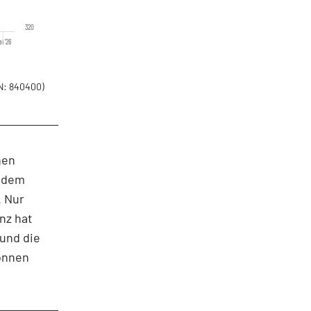
320
i '26
: 840400)
nen
h dem
. Nur
anz hat
 und die
können