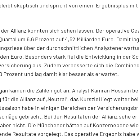
 bleibt skeptisch und spricht von einem Ergebnisplus mit
 der Allianz konnten sich sehen lassen. Der operative Ge
Quartal um 6,6 Prozent auf 4,52 Milliarden Euro. Damit la
ungsriese über der durchschnittlichen Analystenerwartu
arden Euro. Besonders stark fiel die Entwicklung in der S
versicherung aus. Zudem verbesserte sich die Combined
1,0 Prozent und lag damit klar besser als erwartet.
an kamen die Zahlen gut an. Analyst Kamran Hossain bel
für die Allianz auf „Neutral“, das Kursziel liegt weiter be
tssaison habe in einigen Bereichen der Versicherungsb
chläge gebracht. Bei den Resultaten der Allianz sehe er
aber nicht. Die Münchener hätten auf Konzernebene wi
nde Resultate vorgelegt. Das operative Ergebnis habe v