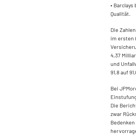
• Barclays
Qualität.
Die Zahlen
im ersten 
Versicher
4,37 Milli
und Unfall
91,8 auf 9
Bei JPMorg
Einstufung 
Die Berich
zwar Rücks
Bedenken 
hervorrage