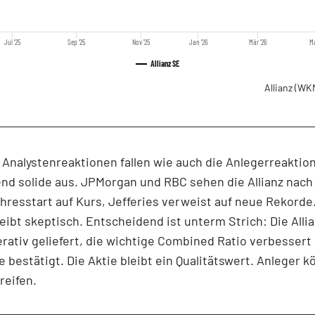
Jul '25
Sep '25
Nov '25
Jan '26
Mär '26
Ma
Allianz SE
Allianz
(WKN
 Analystenreaktionen fallen wie auch die Anlegerreaktio
nd solide aus. JPMorgan und RBC sehen die Allianz nac
hresstart auf Kurs, Jefferies verweist auf neue Rekorde
leibt skeptisch. Entscheidend ist unterm Strich: Die Alli
rativ geliefert, die wichtige Combined Ratio verbessert
e bestätigt. Die Aktie bleibt ein Qualitätswert. Anleger 
reifen.