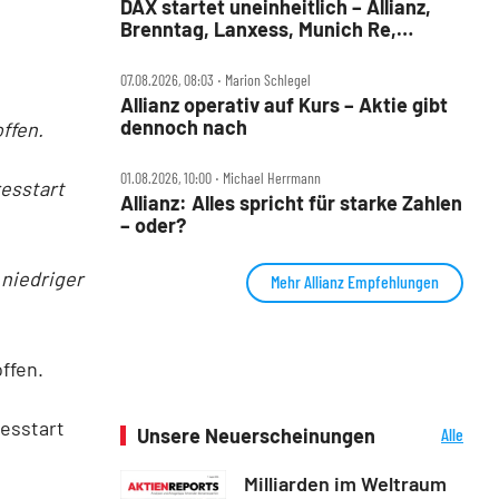
DAX startet uneinheitlich – Allianz,
Brenntag, Lanxess, Munich Re,
Porsche SE, SUSS MicroTec im Check
07.08.2026, 08:03 ‧ Marion Schlegel
Allianz operativ auf Kurs – Aktie gibt
dennoch nach
ffen.
01.08.2026, 10:00 ‧ Michael Herrmann
esstart
Allianz: Alles spricht für starke Zahlen
– oder?
 niedriger
Mehr Allianz Empfehlungen
ffen.
esstart
Unsere Neuerscheinungen
Alle
Neuerscheinungen
Milliarden im Weltraum