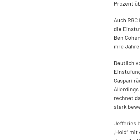
Prozent ü
Auch RBC b
die Einstu
Ben Cohen 
ihre Jahre
Deutlich v
Einstufung
Gaspari rä
Allerdings
rechnet da
stark bew
Jefferies 
„Hold“ mit