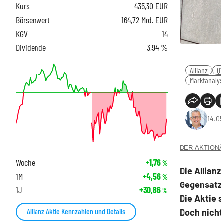
Kurs
435,30
EUR
Börsenwert
164,72 Mrd. EUR
KGV
14
Dividende
3,94 %
Allianz
Q
Marktanaly
14.0
DER AKTIONÄR
Woche
+1,76
%
Die Allian
1M
+4,56
%
Gegensatz
1J
+30,86
%
Die Aktie 
Allianz Aktie Kennzahlen und Details
Doch nicht