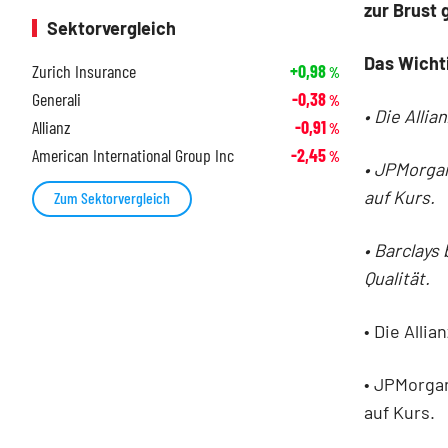
zur Brust
Sektorvergleich
Das Wicht
Zurich Insurance
+0,98
%
Generali
-0,38
%
• Die Alli
Allianz
-0,91
%
American International Group Inc
-2,45
%
• JPMorga
auf Kurs.
Zum Sektorvergleich
• Barclays
Qualität.
• Die Alli
• JPMorga
auf Kurs.