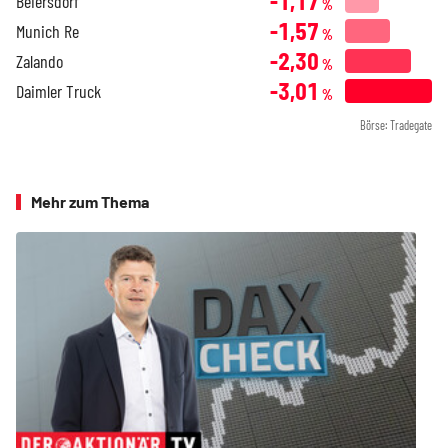
-1,17
Beiersdorf
%
-1,57
Munich Re
%
-2,30
Zalando
%
-3,01
Daimler Truck
%
Börse: Tradegate
Mehr zum Thema