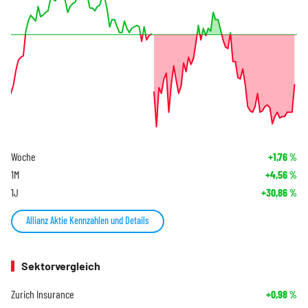
Woche
+1,76
%
1M
+4,56
%
1J
+30,86
%
Allianz Aktie Kennzahlen und Details
Sektorvergleich
Zurich Insurance
+0,98
%