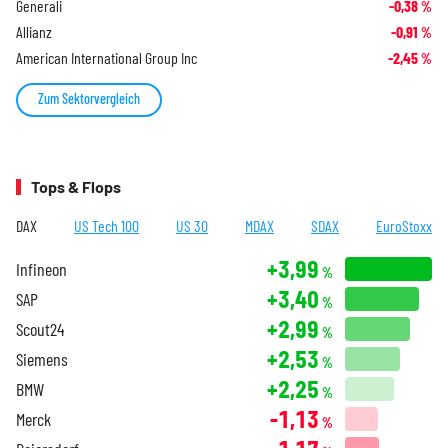
Generali
-0,38
%
Allianz
-0,91
%
American International Group Inc
-2,45
%
Zum Sektorvergleich
Tops & Flops
DAX
US Tech 100
US 30
MDAX
SDAX
EuroStoxx
+3,99
Infineon
%
+3,40
SAP
%
+2,99
Scout24
%
+2,53
Siemens
%
+2,25
BMW
%
-1,13
Merck
%